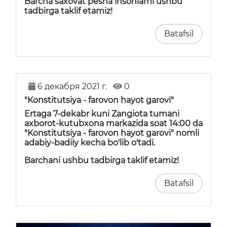
Barcha saxovat pesha insonlarni ushbu
tadbirga taklif etamiz!
Batafsil
6 декабря 2021 г.
0
"Konstitutsiya - farovon hayot garovi"
Ertaga 7-dekabr kuni Zangiota tumani
axborot-kutubxona markazida soat 14:00 da
"Konstitutsiya - farovon hayot garovi" nomli
adabiy-badiiy kecha bo'lib o'tadi.
Barchani ushbu tadbirga taklif etamiz!
Batafsil