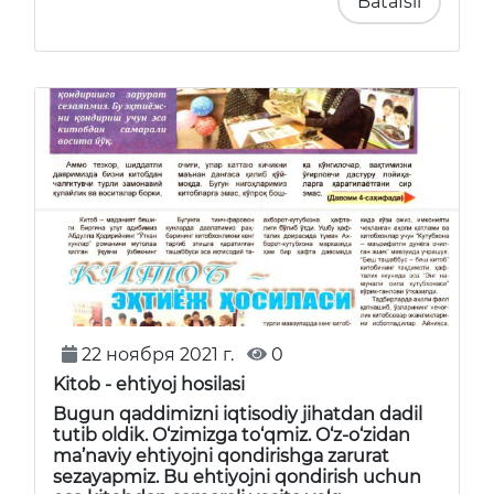
Batafsil
22 ноября 2021 г.
0
Kitob - ehtiyoj hosilasi
Bugun qaddimizni iqtisodiy jihatdan dadil
tutib oldik. O‘zimizga to‘qmiz. O‘z-o‘zidan
ma’naviy ehtiyojni qondirishga zarurat
sezayapmiz. Bu ehtiyojni qondirish uchun