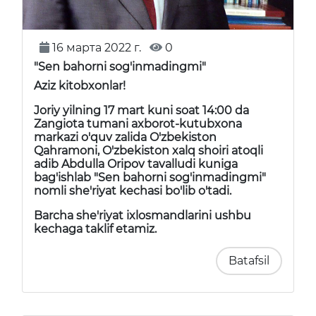
16 марта 2022 г.
0
"Sen bahorni sog'inmadingmi"
Aziz kitobxonlar!
Joriy yilning 17 mart kuni soat 14:00 da
Zangiota tumani axborot-kutubxona
markazi o'quv zalida O'zbekiston
Qahramoni, O'zbekiston xalq shoiri atoqli
adib Abdulla Oripov tavalludi kuniga
bag'ishlab "Sen bahorni sog'inmadingmi"
nomli she'riyat kechasi bo'lib o'tadi.
Barcha she'riyat ixlosmandlarini ushbu
kechaga taklif etamiz.
Batafsil