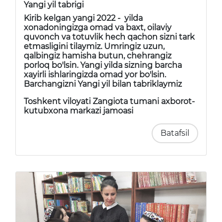
Yangi yil tabrigi
Kirib kelgan yangi 2022 - yilda
xonadoningizga omad va baxt, oilaviy
quvonch va totuvlik hech qachon sizni tark
etmasligini tilaymiz. Umringiz uzun,
qalbingiz hamisha butun, chehrangiz
porloq bo'lsin. Yangi yilda sizning barcha
xayirli ishlaringizda omad yor bo'lsin.
Barchangizni Yangi yil bilan tabriklaymiz
Toshkent viloyati Zangiota tumani axborot-
kutubxona markazi jamoasi
Batafsil