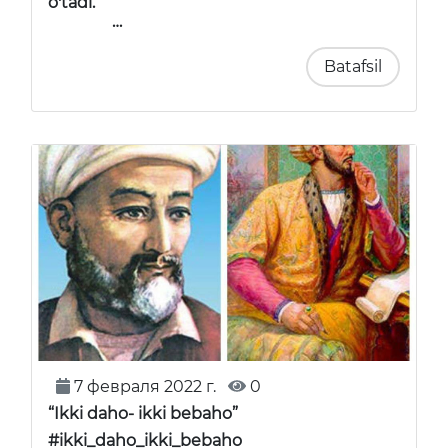
o'tadi.
…
Batafsil
7 февраля 2022 г.
0
“Ikki daho- ikki bebaho”
#ikki_daho_ikki_bebaho