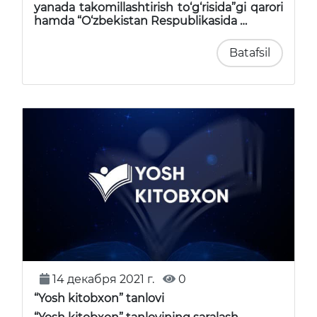
yanada takomillashtirish to‘g‘risida”gi qarori
hamda “O‘zbekistan Respublikasida …
Batafsil
14 декабря 2021 г.
0
“Yosh kitobxon” tanlovi