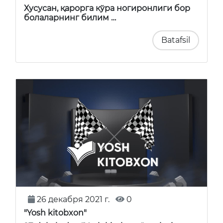
Хусусан, қарорга кўра ногиронлиги бор
болаларнинг билим …
Batafsil
26 декабря 2021 г.
0
"Yosh kitobxon"