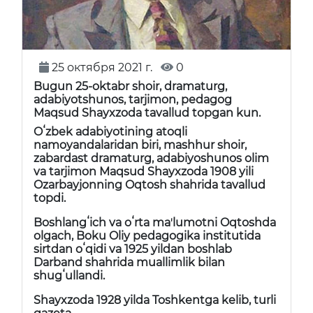
25 октября 2021 г.
0
Bugun 25-oktabr shoir, dramaturg,
adabiyotshunos, tarjimon, pedagog
Maqsud Shayxzoda tavallud topgan kun.
Oʻzbek adabiyotining atoqli
namoyandalaridan biri, mashhur shoir,
zabardast dramaturg, adabiyoshunos olim
va tarjimon Maqsud Shayxzoda 1908 yili
Ozarbayjonning Oqtosh shahrida tavallud
topdi.
Boshlangʻich va oʻrta maʼlumotni Oqtoshda
olgach, Boku Oliy pedagogika institutida
sirtdan oʻqidi va 1925 yildan boshlab
Darband shahrida muallimlik bilan
shugʻullandi.
Shayxzoda 1928 yilda Toshkentga kelib, turli