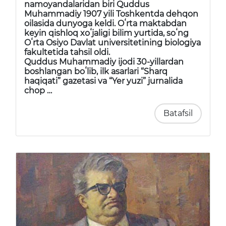
namoyandalaridan biri Quddus
Muhammadiy 1907 yili Toshkentda dehqon
oilasida dunyoga keldi. Oʻrta maktabdan
keyin qishloq xoʻjaligi bilim yurtida, soʻng
Oʻrta Osiyo Davlat universitetining biologiya
fakultetida tahsil oldi.
Quddus Muhammadiy ijodi 30-yillardan
boshlangan boʻlib, ilk asarlari “Sharq
haqiqati” gazetasi va “Yer yuzi” jurnalida
chop …
Batafsil