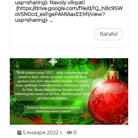
usp=sharing)• Navoiy viloyati
(https://drive.google.com/file/d/1Q_hBc9SW
oV5N0cd_esFgeFAMlAaxEEM1/view?
usp=sharing)• …
Batafsil
5 января 2022 г.
0