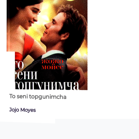
To seni topgunimcha
O'zingiz
Jojo Moyes