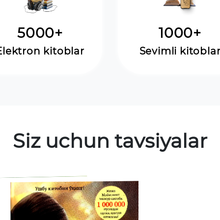
5000+
1000+
Elektron kitoblar
Sevimli kitobla
Siz uchun tavsiyalar