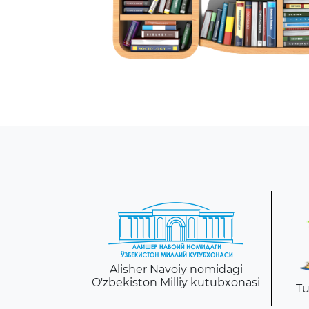
istratsiyasi
Alisher Navoiy nomidagi
borot va
O'zbekiston Milliy kutubxonasi
Tu
ikatsiyalar
gi