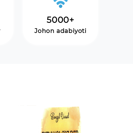
5000+
r
Johon adabiyoti