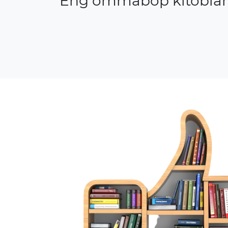
Eng ommabop kitoblar