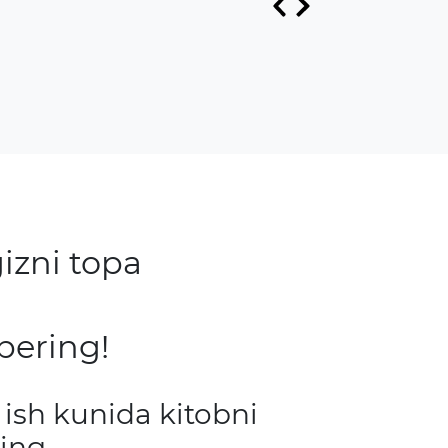
izni topa
bering!
 ish kunida kitobni
ing.