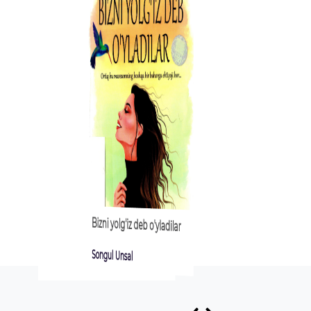
Bizni yolg'iz deb o'yladilar
ni davolang
Songul Unsal
Luiza Xey