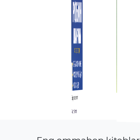
Eng sara asarlari
Гормоны счастья
Robin Sharma
Л. Г. Бройнинг