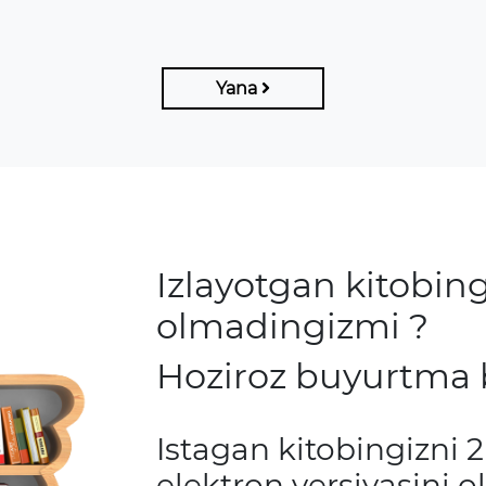
Yana
Izlayotgan kitobing
olmadingizmi ?
Hoziroz buyurtma 
Istagan kitobingizni 2
elektron versiyasini ol