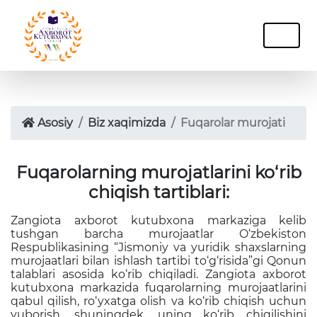
Asosiy
Biz xaqimizda
Fuqarolar murojati
Fuqarolarning murojatlarini ko‘rib
chiqish tartiblari:
Zangiota axborot kutubxona markaziga kelib
tushgan barcha murojaatlar O‘zbekiston
Respublikasining “Jismoniy va yuridik shaxslarning
murojaatlari bilan ishlash tartibi to‘g‘risida”gi Qonun
talablari asosida ko‘rib chiqiladi. Zangiota axborot
kutubxona markazida fuqarolarning murojaatlarini
qabul qilish, ro‘yxatga olish va ko‘rib chiqish uchun
yuborish, shuningdek, uning ko‘rib chiqilishini