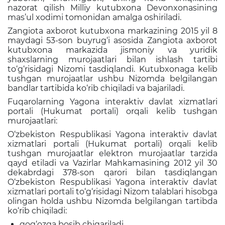
nazorat qilish Milliy kutubxona Devonxonasining
mas’ul xodimi tomonidan amalga oshiriladi.
Zangiota axborot kutubxona markazining 2015 yil 8
maydagi 53-son buyrug‘i asosida Zangiota axborot
kutubxona markazida jismoniy va yuridik
shaxslarning murojaatlari bilan ishlash tartibi
to‘g‘risidagi Nizomi tasdiqlandi. Kutubxonaga kelib
tushgan murojaatlar ushbu Nizomda belgilangan
bandlar tartibida ko‘rib chiqiladi va bajariladi.
Fuqarolarning Yagona interaktiv davlat xizmatlari
portali (Hukumat portali) orqali kelib tushgan
murojaatlari:
O‘zbekiston Respublikasi Yagona interaktiv davlat
xizmatlari portali (Hukumat portali) orqali kelib
tushgan murojaatlar elektron murojaatlar tarzida
qayd etiladi va Vazirlar Mahkamasining 2012 yil 30
dekabrdagi 378-son qarori bilan tasdiqlangan
O‘zbekiston Respublikasi Yagona interaktiv davlat
xizmatlari portali to‘g‘risidagi Nizom talablari hisobga
olingan holda ushbu Nizomda belgilangan tartibda
ko‘rib chiqiladi:
qog‘ozga bosib chiqariladi