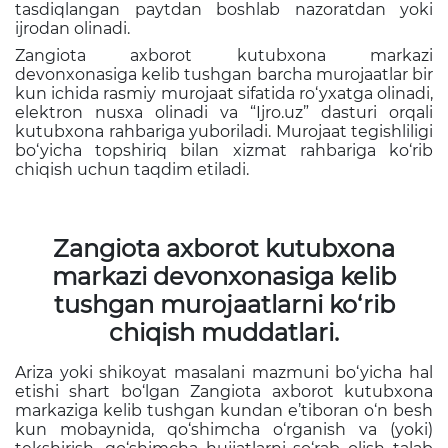
tasdiqlangan paytdan boshlab nazoratdan yoki
ijrodan olinadi.
Zangiota axborot kutubxona markazi
devonxonasiga kelib tushgan barcha murojaatlar bir
kun ichida rasmiy murojaat sifatida ro‘yxatga olinadi,
elektron nusxa olinadi va “Ijro.uz” dasturi orqali
kutubxona rahbariga yuboriladi. Murojaat tegishliligi
bo‘yicha topshiriq bilan xizmat rahbariga ko‘rib
chiqish uchun taqdim etiladi.
Zangiota axborot kutubxona
markazi devonxonasiga kelib
tushgan murojaatlarni ko‘rib
chiqish muddatlari.
Ariza yoki shikoyat masalani mazmuni bo‘yicha hal
etishi shart bo‘lgan Zangiota axborot kutubxona
markaziga kelib tushgan kundan e’tiboran o‘n besh
kun mobaynida, qo‘shimcha o‘rganish va (yoki)