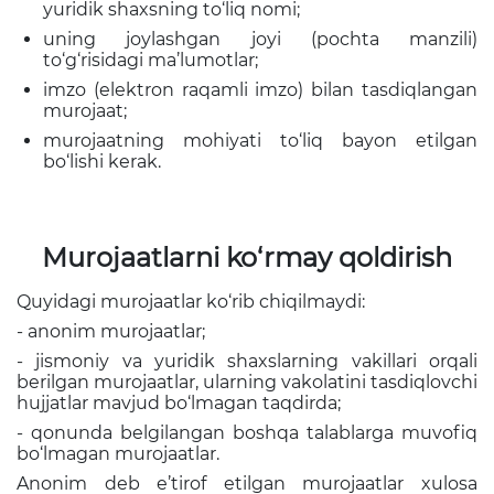
yuridik shaxsning to‘liq nomi;
uning joylashgan joyi (pochta manzili)
to‘g‘risidagi ma’lumotlar;
imzo (elektron raqamli imzo) bilan tasdiqlangan
murojaat;
murojaatning mohiyati to‘liq bayon etilgan
bo‘lishi kerak.
Murojaatlarni ko‘rmay qoldirish
Quyidagi murojaatlar ko‘rib chiqilmaydi:
- anonim murojaatlar;
- jismoniy va yuridik shaxslarning vakillari orqali
berilgan murojaatlar, ularning vakolatini tasdiqlovchi
hujjatlar mavjud bo‘lmagan taqdirda;
- qonunda belgilangan boshqa talablarga muvofiq
bo‘lmagan murojaatlar.
Anonim deb e’tirof etilgan murojaatlar xulosa