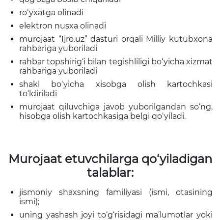
ro‘yxatga olinadi
elektron nusxa olinadi
murojaat “Ijro.uz” dasturi orqali Milliy kutubxona
rahbariga yuboriladi
rahbar topshirig‘i bilan tegishliligi bo‘yicha xizmat
rahbariga yuboriladi
shakl bo‘yicha xisobga olish kartochkasi
to‘ldiriladi
murojaat qiluvchiga javob yuborilgandan so‘ng,
hisobga olish kartochkasiga belgi qo‘yiladi.
Murojaat etuvchilarga qo‘yiladigan
talablar:
jismoniy shaxsning familiyasi (ismi, otasining
ismi);
uning yashash joyi to‘g‘risidagi ma’lumotlar yoki