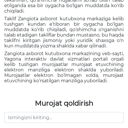
tekshirish, qo‘shimcha hujjatlarni so‘rab olish talab
etilganda esa bir oygacha bo‘lgan muddatda ko‘rib
chiqiladi.
Taklif Zangiota axborot kutubxona markaziga kelib
tushgan kundan e’tiboran bir oygacha bo‘lgan
muddatda ko‘rib chiqiladi, qo‘shimcha o‘rganishni
talab etadigan takliflar bundan mustasno, bu haqda
taklifni kiritgan jismoniy yoki yuridik shaxsga o‘n
kun muddatda yozma shaklda xabar qilinadi.
Zangiota axborot kutubxona markazining veb-sayti,
Yagona interaktiv davlat xizmatlari portali orqali
kelib tushgan murojaatlar murojaat etuvchining
elektron manziliga elektron shaklda yuboriladi.
Murojaatlar elektron bo‘lmagan xolda, murojaat
etuvchining ko‘rsatilgan manziliga yuboriladi.
Murojat qoldirish