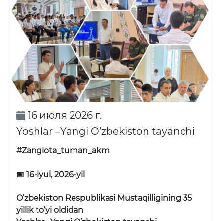
16 июля 2026 г.
Yoshlar –Yangi O’zbekiston tayanchi
#Zangiota_tuman_akm
📅 16-iyul, 2026-yil
O’zbekiston Respublikasi Mustaqilligining 35
yillik to’yi oldidan