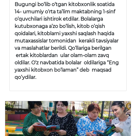
Bugungi bo‘lib o‘tgan kitobxonlik soatida
14- umumiy o‘rta ta’lim maktabning 1-sinf
o‘quvchilari ishtirok etdilar. Bolalarga
kutubxonaga a’zo bo‘lish, kitob o‘qish
qoidalari, kitoblarni yaxshi saqlash haqida
mutaxassislar tomonidan kerakli tavsiyalar
va maslahatlar berildi. Qo‘llariga berilgan
ertak kitoblardan ular olam-olam zavq
oldilar. O‘z navbatida bolalar oldilariga “Eng
yaxshi kitobxon bo‘laman” deb maqsad
qo‘ydilar.