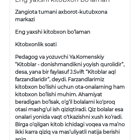
Zangiota tumani axborot-kutubxona
markazi
Eng yaxshi kitobxon bo‘laman
Kitobxonlik soati
Pedagog va yozuvchi Ya.Komenskiy
“Kitoblar - donishmandikni yoyish qurolidir”,
desa, yana bir faylasuf J.Svift “Kitoblar aql
farzandlaridir”, deydi. Farzandlarimiz
kitobxon bo‘lishi uchun ota-onalarning ham
kitobxon bo‘lishi muhim. Ahamiyat
beradigan bo‘lsak, o‘g‘il bolalarni ko‘proq
otasi mashg‘ul ish qiziqtiradi. Qiz bolalar esa
onalari yonida vaqt o‘tkazishni xush ko‘radi.
Birga o‘qilgan kitob ichidagi voqea va ma’no
ikki karra qiziq va mas’uliyatli natija berishi
aniq.