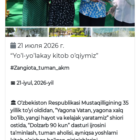
21 июля 2026 г.
“Yo’l-yo’lakay kitob o’qiymiz”
#Zangiota_tuman_akm
📅 21-iyul, 2026-yil
🏛 O’zbekiston Respublikasi Mustaqilligining 35
yillik to’yi oldidan, “Yagona Vatan, yagona xalq
bo’lib, yangi hayot va kelajak yaratamiz” shiori
ostida, “Dolzarb 90 kun” dasturi ijrosini
ta’minlash, tuman aholisi, ayniqsa yoshlarni