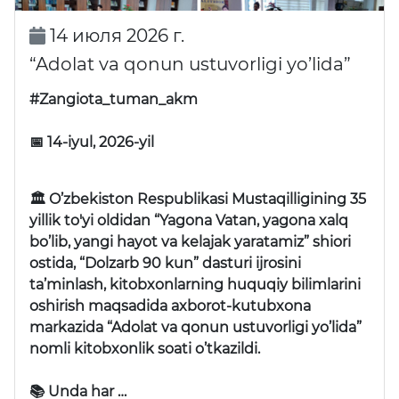
14 июля 2026 г.
“Adolat va qonun ustuvorligi yo’lida”
#Zangiota_tuman_akm
📅 14-iyul, 2026-yil
🏛 O’zbekiston Respublikasi Mustaqilligining 35
yillik to'yi oldidan “Yagona Vatan, yagona xalq
bo’lib, yangi hayot va kelajak yaratamiz” shiori
ostida, “Dolzarb 90 kun” dasturi ijrosini
ta’minlash, kitobxonlarning huquqiy bilimlarini
oshirish maqsadida axborot-kutubxona
markazida “Adolat va qonun ustuvorligi yo’lida”
nomli kitobxonlik soati o’tkazildi.
📚 Unda har …