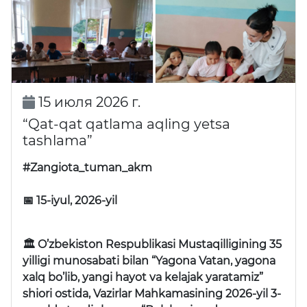
15 июля 2026 г.
“Qat-qat qatlama aqling yetsa
tashlama”
#Zangiota_tuman_akm
📅 15-iyul, 2026-yil
🏛 O’zbekiston Respublikasi Mustaqilligining 35
yilligi munosabati bilan “Yagona Vatan, yagona
xalq bo’lib, yangi hayot va kelajak yaratamiz”
shiori ostida, Vazirlar Mahkamasining 2026-yil 3-