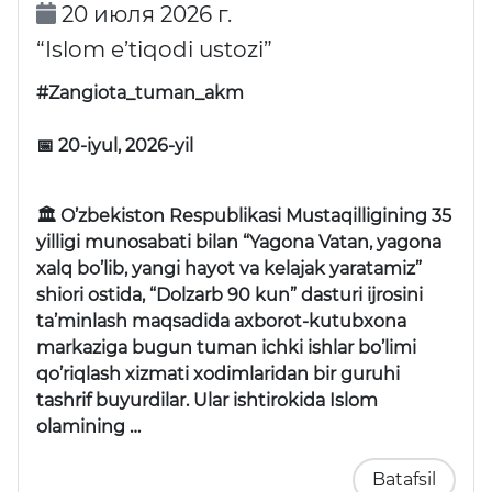
20 июля 2026 г.
“Islom e’tiqodi ustozi”
#Zangiota_tuman_akm
📅 20-iyul, 2026-yil
🏛 O’zbekiston Respublikasi Mustaqilligining 35
yilligi munosabati bilan “Yagona Vatan, yagona
xalq bo’lib, yangi hayot va kelajak yaratamiz”
shiori ostida, “Dolzarb 90 kun” dasturi ijrosini
ta’minlash maqsadida axborot-kutubxona
markaziga bugun tuman ichki ishlar bo’limi
qo’riqlash xizmati xodimlaridan bir guruhi
tashrif buyurdilar. Ular ishtirokida Islom
olamining …
Batafsil