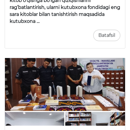
kitob o’qishga bo’lgan qiziqishlarini
rag’batlantirish, ularni kutubxona fondidagi eng
sara kitoblar bilan tanishtirish maqsadida
kutubxona …
Batafsil