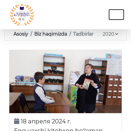
Asosiy
Biz haqimizda
Tadbirlar
18 апреля 2024 г.
Eng yaxshi kitobxon bo‘laman