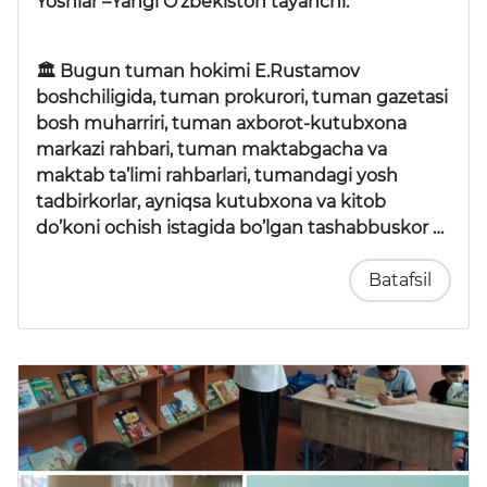
Yoshlar –Yangi O’zbekiston tayanchi.
🏛 Bugun tuman hokimi E.Rustamov
boshchiligida, tuman prokurori, tuman gazetasi
bosh muharriri, tuman axborot-kutubxona
markazi rahbari, tuman maktabgacha va
maktab ta’limi rahbarlari, tumandagi yosh
tadbirkorlar, ayniqsa kutubxona va kitob
do’koni ochish istagida bo’lgan tashabbuskor …
Batafsil