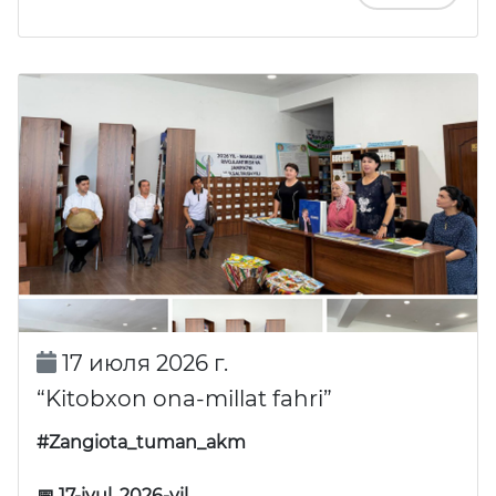
17 июля 2026 г.
“Kitobxon ona-millat fahri”
#Zangiota_tuman_akm
📅 17-iyul, 2026-yil