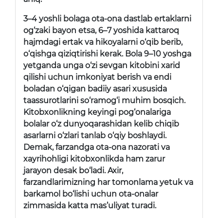
3­–4 yoshli bolaga ota-ona dastlab ertaklarni
og‘zaki bayon etsa, 6–7 yoshida kattaroq
hajmdagi ertak va hikoyalarni o‘qib berib,
o‘qishga qiziqtirishi kerak. Bola 9–10 yoshga
yetganda unga o‘zi sevgan kitobini xarid
qilishi uchun imkoniyat berish va endi
boladan o‘qigan badiiy asari xususida
taassurotlarini so‘ramog‘i muhim bosqich.
Kitobxonlikning keyingi pog‘onalariga
bolalar o‘z dunyoqarashidan kelib chiqib
asarlarni o‘zlari tanlab o‘qiy boshlaydi.
Demak, farzandga ota-ona nazorati va
xayrihohligi kitobxonlikda ham zarur
jarayon desak bo‘ladi. Axir,
farzandlarimizning har tomonlama yetuk va
barkamol bo‘lishi uchun ota-onalar
zimmasida katta mas’uliyat turadi.