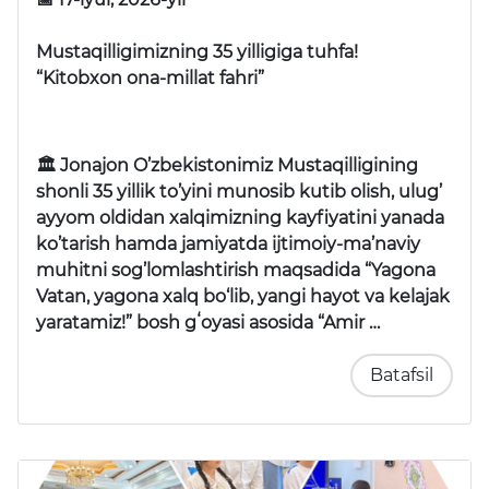
Mustaqilligimizning 35 yilligiga tuhfa!
“Kitobxon ona-millat fahri”
🏛 Jonajon O’zbekistonimiz Mustaqilligining
shonli 35 yillik to’yini munosib kutib olish, ulug’
ayyom oldidan xalqimizning kayfiyatini yanada
ko’tarish hamda jamiyatda ijtimoiy-ma’naviy
muhitni sog’lomlashtirish maqsadida “Yagona
Vatan, yagona xalq bo‘lib, yangi hayot va kelajak
yaratamiz!” bosh gʻoyasi asosida “Amir …
Batafsil