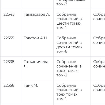
том-3
22345
Таммсааре А.
Собрание
Собр
сочинений в
сочи
шести томах
том-1
22355
Толстой А.Н.
Собрание
Собр
сочинений в
сочи
десяти томах
том-8
22338
Татьяничева
Собрание
Собр
Л.
сочинений в
сочи
трех томах
том-2
22356
Танк М.
Собрание
Собр
сочинений в
сочи
трех томах
том-1