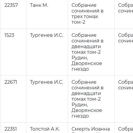
22357
Танк М.
Собрание
Собр
сочинений в
сочи
трех томах
том-2
1523
Тургенев И.С.
Собрание
Собр
сочинений в
сочи
двенадцати
томах том-2
Рудин,
Дворянское
гнездо
22671
Тургенев И.С.
Собрание
Собр
сочинений в
сочи
двенадцати
томах том-2
Рудин,
Дворянское
гнездо
22351
Толстой А.К.
Смерть Иоанна
Собр