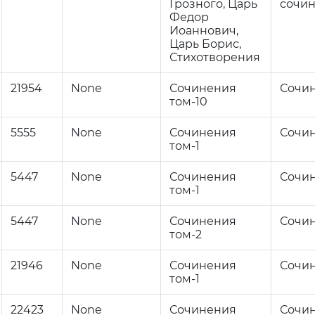
Грозного, Царь
сочи
Федор
Иоаннович,
Царь Борис,
Стихотворения
21954
None
Сочинения
Сочи
том-10
5555
None
Сочинения
Сочи
том-1
5447
None
Сочинения
Сочи
том-1
5447
None
Сочинения
Сочи
том-2
21946
None
Сочинения
Сочи
том-1
22423
None
Сочинения
Сочи