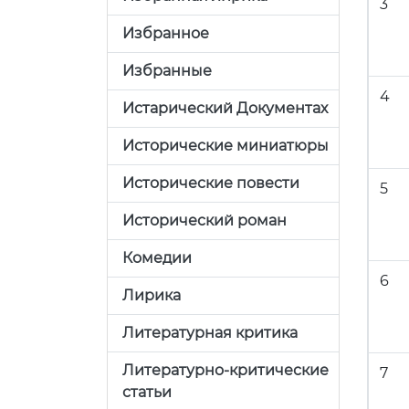
3
Избранное
Избранные
4
Истарический Документах
Исторические миниатюры
Исторические повести
5
Исторический роман
Комедии
6
Лирика
Литературная критика
Литературно-критические
7
статьи