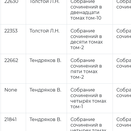
22630
Толстой Л.Н.
Собрание
Собр
сочинений в
сочи
двенадцати
томах том-10
22353
Толстой Л.Н.
Собрание
Собр
сочинений в
сочи
десяти томах
том-2
22662
Тендряков В.
Собрание
Собр
сочинений в
сочи
пяти томах
том-2
None
Тендряков В.
Собрание
Собр
сочинений в
сочи
четырёх томах
том-1
21841
Тендряков В.
Собрание
Собр
сочинений в
сочи
четырех томах