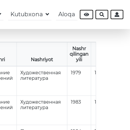
Kutubxona
Aloqa
Nashr
qilingan
nri
Nashriyot
yili
Soni
Bo'li
ание
Художественная
1979
1
84
нений
литература
ание
Художественная
1983
1
84
нений
литература