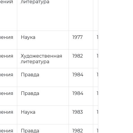
нений
литература
нения
Наука
1977
1
84
нения
Художественная
1982
1
84
литература
нения
Правда
1984
1
84
нения
Правда
1984
1
84
нения
Наука
1983
1
84
нения
Правда
1982
1
84