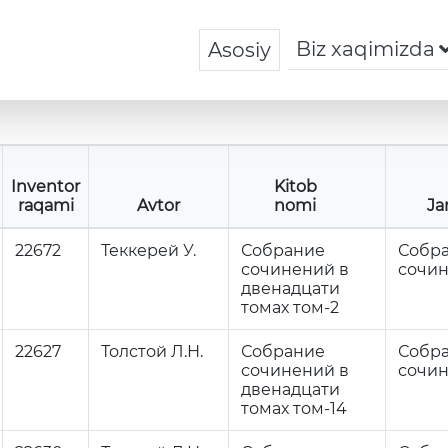
Biz xaqimizda
Asosiy
Inventor
Kitob
raqami
Avtor
nomi
Ja
22672
Теккерей У.
Собрание
Собр
сочинений в
сочи
двенадцати
томах том-2
22627
Толстой Л.Н.
Собрание
Собр
сочинений в
сочи
двенадцати
томах том-14