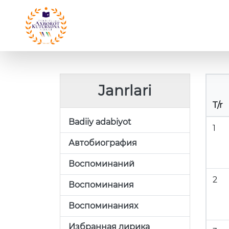
Janrlari
T/r
Badiiy adabiyot
1
Автобиография
Воспоминаний
2
Воспоминания
Воспоминаниях
Избранная лирика