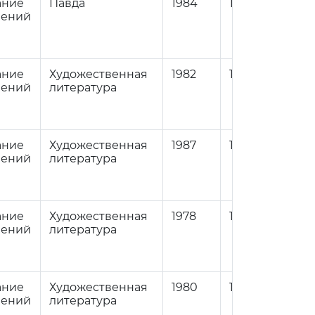
ание
Павда
1984
1
84
нений
ание
Художественная
1982
1
84
нений
литература
ание
Художественная
1987
1
84
нений
литература
ание
Художественная
1978
1
84
нений
литература
ание
Художественная
1980
1
84
нений
литература