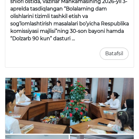
shiori ostida, Vazirlar Mahkamasining 2026-yil 3-
aprelda tasdiqlangan “Bolalarning dam
olishlarini tizimli tashkil etish va
sog’lomlashtirish masalalari bo’yicha Respublika
komissiyasi majlisi”ning 30-son bayoni hamda
“Dolzarb 90 kun” dasturi …
Batafsil