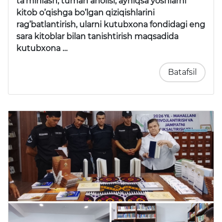
ta’minlash, tuman aholisi, ayniqsa yoshlarni
kitob o’qishga bo’lgan qiziqishlarini
rag’batlantirish, ularni kutubxona fondidagi eng
sara kitoblar bilan tanishtirish maqsadida
kutubxona …
Batafsil