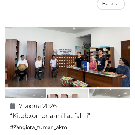
Batafsil
17 июля 2026 г.
“Kitobxon ona-millat fahri”
#Zangiota_tuman_akm