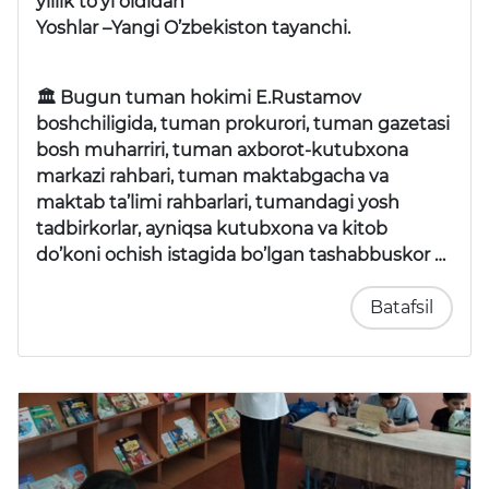
yillik to’yi oldidan
Yoshlar –Yangi O’zbekiston tayanchi.
🏛 Bugun tuman hokimi E.Rustamov
boshchiligida, tuman prokurori, tuman gazetasi
bosh muharriri, tuman axborot-kutubxona
markazi rahbari, tuman maktabgacha va
maktab ta’limi rahbarlari, tumandagi yosh
tadbirkorlar, ayniqsa kutubxona va kitob
do’koni ochish istagida bo’lgan tashabbuskor …
Batafsil