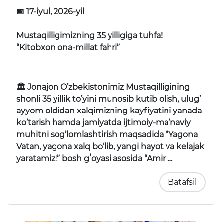
📅 17-iyul, 2026-yil
Mustaqilligimizning 35 yilligiga tuhfa!
“Kitobxon ona-millat fahri”
🏛 Jonajon O’zbekistonimiz Mustaqilligining
shonli 35 yillik to’yini munosib kutib olish, ulug’
ayyom oldidan xalqimizning kayfiyatini yanada
ko’tarish hamda jamiyatda ijtimoiy-ma’naviy
muhitni sog’lomlashtirish maqsadida “Yagona
Vatan, yagona xalq bo‘lib, yangi hayot va kelajak
yaratamiz!” bosh gʻoyasi asosida “Amir …
Batafsil