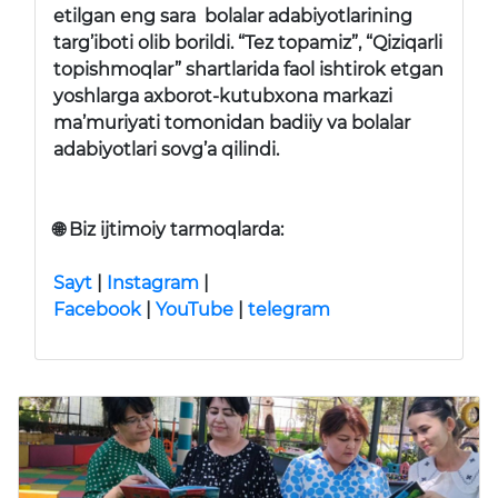
etilgan eng sara bolalar adabiyotlarining
targ’iboti olib borildi. “Tez topamiz”, “Qiziqarli
topishmoqlar” shartlarida faol ishtirok etgan
yoshlarga axborot-kutubxona markazi
ma’muriyati tomonidan badiiy va bolalar
adabiyotlari sovg’a qilindi.
🌐
Biz ijtimoiy tarmoqlarda:
Sayt
|
Instagram
|
Facebook
|
YouTube
|
telegram