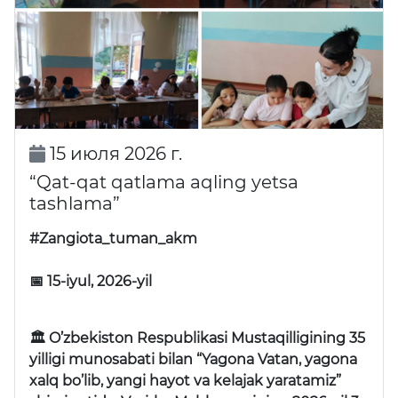
15 июля 2026 г.
“Qat-qat qatlama aqling yetsa
tashlama”
#Zangiota_tuman_akm
📅 15-iyul, 2026-yil
🏛 O’zbekiston Respublikasi Mustaqilligining 35
yilligi munosabati bilan “Yagona Vatan, yagona
xalq bo’lib, yangi hayot va kelajak yaratamiz”