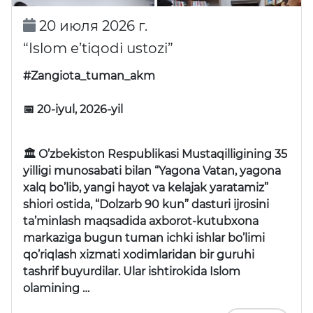
20 июля 2026 г.
“Islom e’tiqodi ustozi”
#Zangiota_tuman_akm
📅 20-iyul, 2026-yil
🏛 O’zbekiston Respublikasi Mustaqilligining 35
yilligi munosabati bilan “Yagona Vatan, yagona
xalq bo’lib, yangi hayot va kelajak yaratamiz”
shiori ostida, “Dolzarb 90 kun” dasturi ijrosini
ta’minlash maqsadida axborot-kutubxona
markaziga bugun tuman ichki ishlar bo’limi
qo’riqlash xizmati xodimlaridan bir guruhi
tashrif buyurdilar. Ular ishtirokida Islom
olamining …