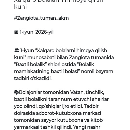
kuni
#Zangiota_tuman_akm
📅 1-iyun, 2026-yil
🏛 1-iyun
“Xalqaro bolalarni himoya qilish
kuni” munosabati bilan Zangiota tumanida
“Baxtli bolalik” shiori ostida “Bolalik
mamlakatining baxtli bolasi” nomli bayram
tadbiri o’tkazildi.
📚Bolajonlar tomonidan Vatan, tinchlik,
baxtli bolalikni tarannum etuvchi she’rlar
yod olindi, qo’shiqlar ijro etildi. Tadbir
doirasida axborot-kutubxona markazi
tomonidan sayyor kutubxona va kitob
yarmarkasi tashkil qilindi. Yangi nashr