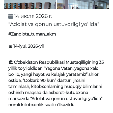
14 июля 2026 г.
“Adolat va qonun ustuvorligi yo’lida”
#Zangiota_tuman_akm
📅 14-iyul, 2026-yil
🏛 O’zbekiston Respublikasi Mustaqilligining 35
yillik to'yi oldidan “Yagona Vatan, yagona xalq
bo’lib, yangi hayot va kelajak yaratamiz” shiori
ostida, “Dolzarb 90 kun” dasturi ijrosini
ta’minlash, kitobxonlarning huquqiy bilimlarini
oshirish maqsadida axborot-kutubxona
markazida “Adolat va qonun ustuvorligi yo’lida”
nomli kitobxonlik soati o’tkazildi.