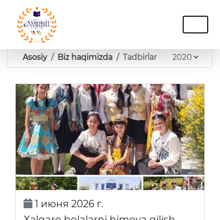
Asosiy
Biz haqimizda
Tadbirlar
1 июня 2026 г.
Xalqaro bolalarni himoya qilish