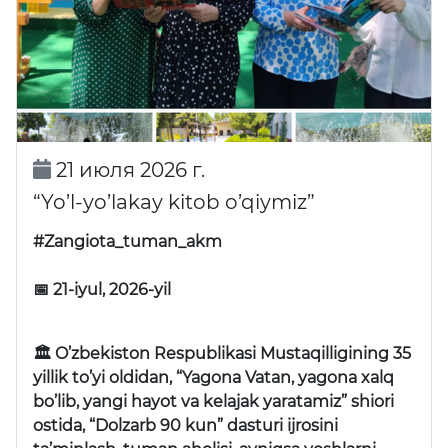
21 июля 2026 г.
“Yo’l-yo’lakay kitob o’qiymiz”
#Zangiota_tuman_akm
📅 21-iyul, 2026-yil
🏛 O’zbekiston Respublikasi Mustaqilligining 35
yillik to’yi oldidan, “Yagona Vatan, yagona xalq
bo’lib, yangi hayot va kelajak yaratamiz” shiori
ostida, “Dolzarb 90 kun” dasturi ijrosini