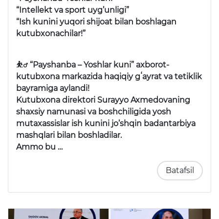
“Intellekt va sport uyg’unligi”
“Ish kunini yuqori shijoat bilan boshlagan
kutubxonachilar!”
⛹️‍♂️ “Payshanba – Yoshlar kuni” axborot-
kutubxona markazida haqiqiy gʻayrat va tetiklik
bayramiga aylandi!
Kutubxona direktori Surayyo Axmedovaning
shaxsiy namunasi va boshchiligida yosh
mutaxassislar ish kunini jo’shqin badantarbiya
mashqlari bilan boshladilar.
Ammo bu …
Batafsil