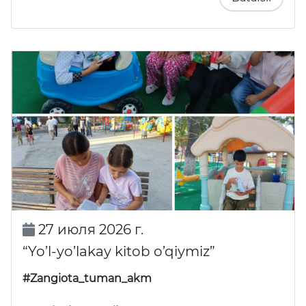
27 июля 2026 г.
“Yo’l-yo’lakay kitob o’qiymiz”
#Zangiota_tuman_akm