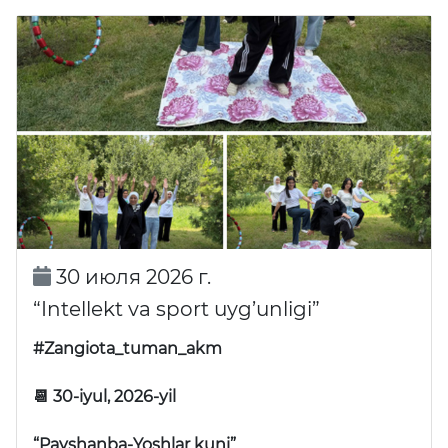
30 июля 2026 г.
“Intellekt va sport uyg’unligi”
#Zangiota_tuman_akm
📆 30-iyul, 2026-yil
“Payshanba-Yoshlar kuni”