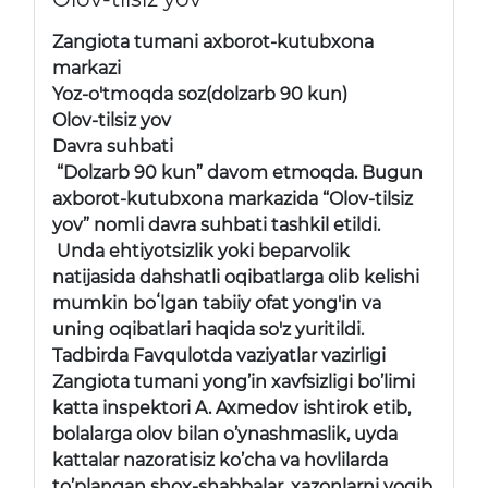
Zangiota tumani axborot-kutubxona
markazi
Yoz-o'tmoqda soz(dolzarb 90 kun)
Olov-tilsiz yov
Davra suhbati
“Dolzarb 90 kun” davom etmoqda. Bugun
axborot-kutubxona markazida “Olov-tilsiz
yov” nomli davra suhbati tashkil etildi.
Unda ehtiyotsizlik yoki beparvolik
natijasida dahshatli oqibatlarga olib kelishi
mumkin boʻlgan tabiiy ofat yong'in va
uning oqibatlari haqida so'z yuritildi.
Tadbirda Favqulotda vaziyatlar vazirligi
Zangiota tumani yong’in xavfsizligi bo’limi
katta inspektori A. Axmedov ishtirok etib,
bolalarga olov bilan o’ynashmaslik, uyda
kattalar nazoratisiz ko’cha va hovlilarda
to’plangan shox-shabbalar, xazonlarni yoqib