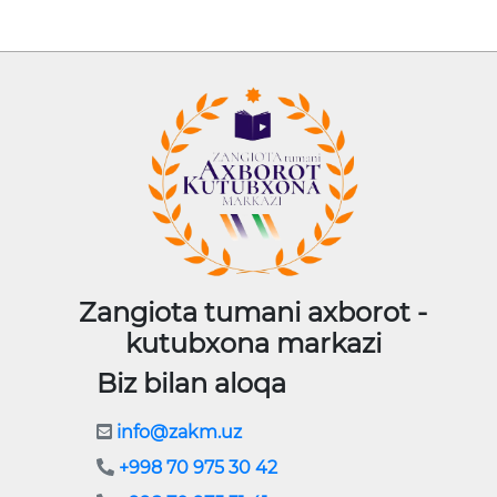
Zangiota tumani axborot -
kutubxona markazi
Biz bilan aloqa
info@zakm.uz
+998 70 975 30 42