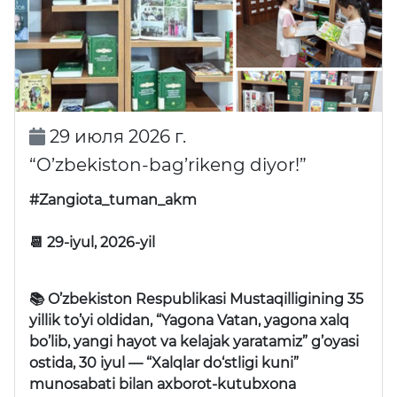
29 июля 2026 г.
“O’zbekiston-bag’rikeng diyor!”
#Zangiota_tuman_akm
📆 29-iyul, 2026-yil
📚 O’zbekiston Respublikasi Mustaqilligining 35
yillik to’yi oldidan,
“Yagona Vatan, yagona xalq
bo’lib, yangi hayot va kelajak yaratamiz”
g’oyasi
ostida, 30 iyul —
“Xalqlar do‘stligi kuni”
munosabati bilan axborot-kutubxona