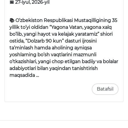
📅 27-iyul, 2026-yil
📚 O’zbekiston Respublikasi Mustaqilligining 35
yillik to’yi oldidan “Yagona Vatan, yagona xalq
bo’lib, yangi hayot va kelajak yaratamiz” shiori
ostida, “Dolzarb 90 kun” dasturi ijrosini
ta’minlash hamda aholining ayniqsa
yoshlarning bo’sh vaqtlarini mazmunli
o’tkazishlari, yangi chop etilgan badiiy va bolalar
adabiyotlari bilan yaqindan tanishtirish
maqsadida …
Batafsil