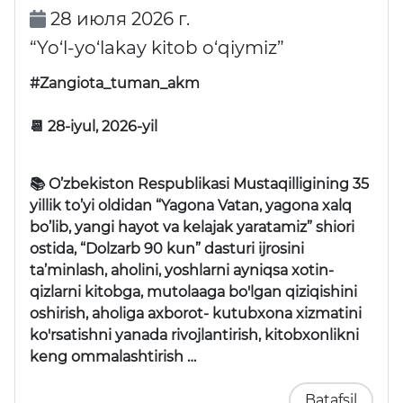
28 июля 2026 г.
“Yo‘l-yo‘lakay kitob o‘qiymiz”
#Zangiota_tuman_akm
📆 28-iyul, 2026-yil
📚 O’zbekiston Respublikasi Mustaqilligining 35
yillik to’yi oldidan “Yagona Vatan, yagona xalq
bo’lib, yangi hayot va kelajak yaratamiz” shiori
ostida, “Dolzarb 90 kun” dasturi ijrosini
ta’minlash, aholini, yoshlarni ayniqsa xotin-
qizlarni kitobga, mutolaaga bo'lgan qiziqishini
oshirish, aholiga axborot- kutubxona xizmatini
ko'rsatishni yanada rivojlantirish, kitobxonlikni
keng ommalashtirish …
Batafsil