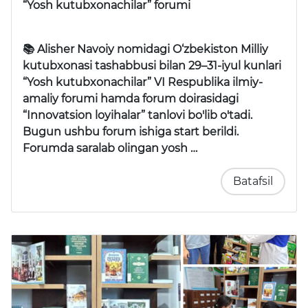
“Yosh kutubxonachilar” forumi
📚 Alisher Navoiy nomidagi O‘zbekiston Milliy
kutubxonasi tashabbusi bilan 29–31-iyul kunlari
“Yosh kutubxonachilar” VI Respublika ilmiy-
amaliy forumi
hamda forum doirasidagi
“Innovatsion loyihalar” tanlovi
bo'lib o'tadi.
Bugun ushbu forum ishiga start berildi.
Forumda saralab olingan yosh …
Batafsil