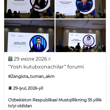
29 июля 2026 г.
“Yosh kutubxonachilar” forumi
#Zangiota_tuman_akm
📆 29-iyul, 2026-yil
O'zbekiston Respublikasi Mustqillikning 35 yillik
to'yi oldidan