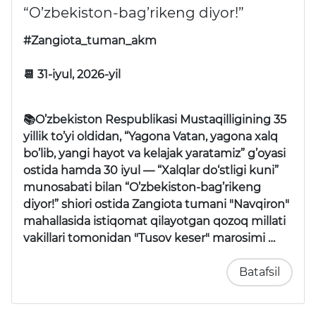
“O’zbekiston-bag’rikeng diyor!”
#Zangiota_tuman_akm
📆 31-iyul, 2026-yil
📚O’zbekiston Respublikasi Mustaqilligining 35
yillik to’yi oldidan, “Yagona Vatan, yagona xalq
bo’lib, yangi hayot va kelajak yaratamiz” g’oyasi
ostida hamda 30 iyul —
“Xalqlar do‘stligi kuni”
munosabati bilan
“O’zbekiston-bag’rikeng
diyor!”
shiori ostida Zangiota tumani "Navqiron"
mahallasida istiqomat qilayotgan qozoq millati
vakillari tomonidan
"Tusov keser"
marosimi …
Batafsil