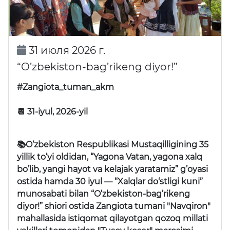
31 июля 2026 г.
“O’zbekiston-bag’rikeng diyor!”
#Zangiota_tuman_akm
📆 31-iyul, 2026-yil
📚O’zbekiston Respublikasi Mustaqilligining 35
yillik to’yi oldidan, “Yagona Vatan, yagona xalq
bo’lib, yangi hayot va kelajak yaratamiz” g’oyasi
ostida hamda 30 iyul —
“Xalqlar do‘stligi kuni”
munosabati bilan
“O’zbekiston-bag’rikeng
diyor!”
shiori ostida Zangiota tumani "Navqiron"
mahallasida istiqomat qilayotgan qozoq millati