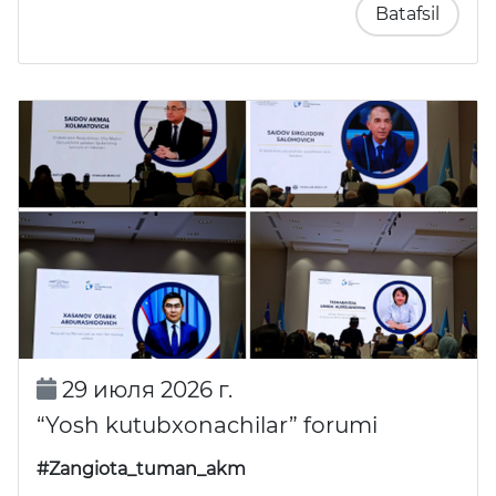
Batafsil
29 июля 2026 г.
“Yosh kutubxonachilar” forumi
#Zangiota_tuman_akm