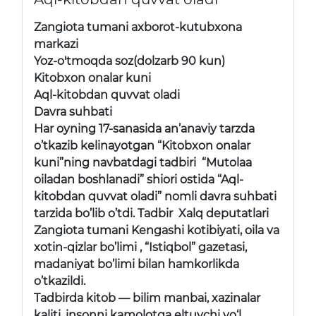
Zangiota tumani axborot-kutubxona
markazi
Yoz-o'tmoqda soz(dolzarb 90 kun)
Kitobxon onalar kuni
Aql-kitobdan quvvat oladi
Davra suhbati
Har oyning 17-sanasida an’anaviy tarzda
o’tkazib kelinayotgan “Kitobxon onalar
kuni”ning navbatdagi tadbiri “Mutolaa
oiladan boshlanadi” shiori ostida “Aql-
kitobdan quvvat oladi” nomli davra suhbati
tarzida bo’lib o’tdi. Tadbir Xalq deputatlari
Zangiota tumani Kengashi kotibiyati, oila va
xotin-qizlar bo’limi , “Istiqbol” gazetasi,
madaniyat bo’limi bilan hamkorlikda
o’tkazildi.
Tadbirda kitob — bilim manbai, xazinalar
kaliti, insonni kamolotga eltuvchi yo‘l