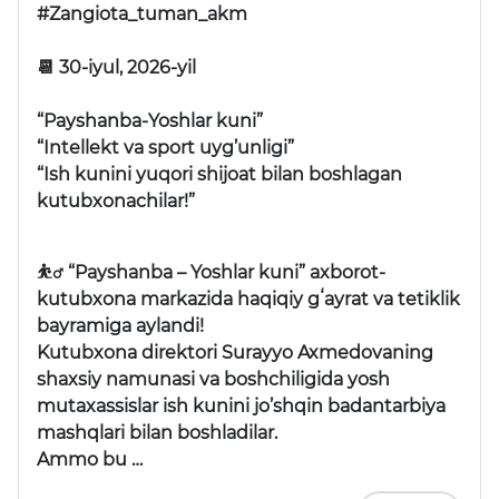
#Zangiota_tuman_akm
📆 30-iyul, 2026-yil
“Payshanba-Yoshlar kuni”
“Intellekt va sport uyg’unligi”
“Ish kunini yuqori shijoat bilan boshlagan
kutubxonachilar!”
⛹️‍♂️ “Payshanba – Yoshlar kuni” axborot-
kutubxona markazida haqiqiy gʻayrat va tetiklik
bayramiga aylandi!
Kutubxona direktori Surayyo Axmedovaning
shaxsiy namunasi va boshchiligida yosh
mutaxassislar ish kunini jo’shqin badantarbiya
mashqlari bilan boshladilar.
Ammo bu …