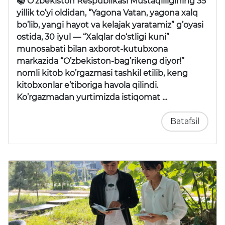
📚 O’zbekiston Respublikasi Mustaqilligining 35
yillik to’yi oldidan,
“Yagona Vatan, yagona xalq
bo’lib, yangi hayot va kelajak yaratamiz”
g’oyasi
ostida, 30 iyul —
“Xalqlar do‘stligi kuni”
munosabati bilan axborot-kutubxona
markazida
“O’zbekiston-bag’rikeng diyor!”
nomli kitob ko’rgazmasi tashkil etilib, keng
kitobxonlar e’tiboriga havola qilindi.
Ko’rgazmadan yurtimizda istiqomat …
Batafsil