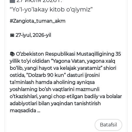
27 июля 2026 г.
“Yo’l-yo’lakay kitob o’qiymiz”
#Zangiota_tuman_akm
📅 27-iyul, 2026-yil
📚 O’zbekiston Respublikasi Mustaqilligining 35
yillik to’yi oldidan “Yagona Vatan, yagona xalq
bo’lib, yangi hayot va kelajak yaratamiz” shiori
ostida, “Dolzarb 90 kun” dasturi ijrosini
ta’minlash hamda aholining ayniqsa
yoshlarning bo’sh vaqtlarini mazmunli
o’tkazishlari, yangi chop etilgan badiiy va bolalar
adabiyotlari bilan yaqindan tanishtirish
maqsadida …
Batafsil