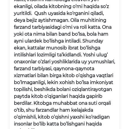
ekanligi, oilada kitobning o‘rni haqida so‘z
yuritildi. Qush uyasida ko‘rganini qiladi,
deya bejiz aytishmagan. Oila muhitining
farzand tarbiyasidagi o‘rni va roli katta. Ona
yoki ota nima bilan band bo‘lsa, bola ham
ayni ulardek bo‘lishga intiladi. Shunday
ekan, kattalar munosib ibrat bo‘lishga
intilishlari lozimligi ta’kidlandi. Yoshi ulug’
onaxonlar o’zlari yoshliklarida uy yumushlari,
farzand tarbiyasi, qaynona-qaynota
xizmatlari bilan birga kitob o’qishga vaqtlari
bo’lmaganligi, lekin xohish bo’lsa imkoniyat
topilishi, beshikda bolani oziqlantirayotgan
paytda kitob o’qiganlari haqida gapirib
berdilar. Kitobga muhabbat ona suti orqali
o’tib, shu farzandlar ham kelajakda
o’qimishli, kitob o’qishni yaxshi ko’radigan
insonlar bo’lib katta bo’lishgani haqida