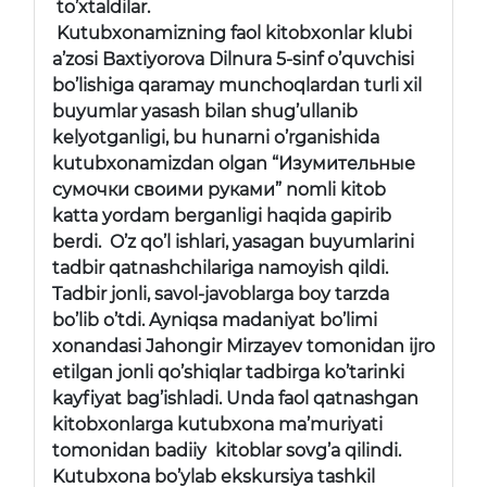
to’xtaldilar.
Kutubxonamizning faol kitobxonlar klubi
a’zosi Baxtiyorova Dilnura 5-sinf o’quvchisi
bo’lishiga qaramay munchoqlardan turli xil
buyumlar yasash bilan shug’ullanib
kelyotganligi, bu hunarni o’rganishida
kutubxonamizdan olgan “Изумительные
сумочки своими руками” nomli kitob
katta yordam berganligi haqida gapirib
berdi. O’z qo’l ishlari, yasagan buyumlarini
tadbir qatnashchilariga namoyish qildi.
Tadbir jonli, savol-javoblarga boy tarzda
bo’lib o’tdi. Ayniqsa madaniyat bo’limi
xonandasi Jahongir Mirzayev tomonidan ijro
etilgan jonli qo’shiqlar tadbirga ko’tarinki
kayfiyat bag’ishladi. Unda faol qatnashgan
kitobxonlarga kutubxona ma’muriyati
tomonidan badiiy kitoblar sovg’a qilindi.
Kutubxona bo’ylab ekskursiya tashkil