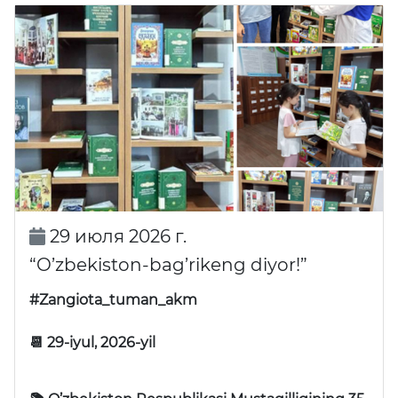
29 июля 2026 г.
“O’zbekiston-bag’rikeng diyor!”
#Zangiota_tuman_akm
📆 29-iyul, 2026-yil