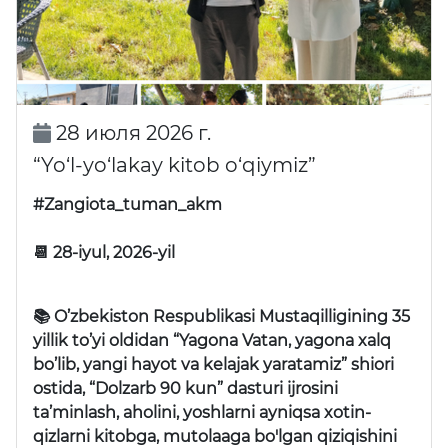
28 июля 2026 г.
“Yo‘l-yo‘lakay kitob o‘qiymiz”
#Zangiota_tuman_akm
📆 28-iyul, 2026-yil
📚 O’zbekiston Respublikasi Mustaqilligining 35
yillik to’yi oldidan “Yagona Vatan, yagona xalq
bo’lib, yangi hayot va kelajak yaratamiz” shiori
ostida, “Dolzarb 90 kun” dasturi ijrosini
ta’minlash, aholini, yoshlarni ayniqsa xotin-
qizlarni kitobga, mutolaaga bo'lgan qiziqishini