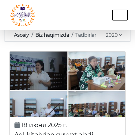
Asosiy
Biz haqimizda
Tadbirlar
18 июня 2025 г.
Aql-kitobdan quvvat oladi