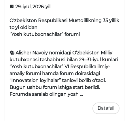
📆 29-iyul, 2026-yil
O'zbekiston Respublikasi Mustqillikning 35 yillik
to'yi oldidan
“Yosh kutubxonachilar” forumi
📚 Alisher Navoiy nomidagi O‘zbekiston Milliy
kutubxonasi tashabbusi bilan 29–31-iyul kunlari
“Yosh kutubxonachilar” VI Respublika ilmiy-
amaliy forumi
hamda forum doirasidagi
“Innovatsion loyihalar” tanlovi
bo'lib o'tadi.
Bugun ushbu forum ishiga start berildi.
Forumda saralab olingan yosh …
Batafsil