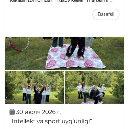
vakillari tomonidan
"Tusov keser"
marosimi …
Batafsil
30 июля 2026 г.
“Intellekt va sport uyg’unligi”