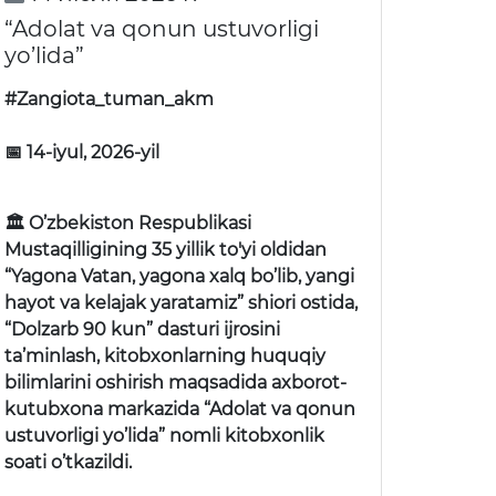
“Adolat va qonun ustuvorligi
yo’lida”
#Zangiota_tuman_akm
📅 14-iyul, 2026-yil
🏛 O’zbekiston Respublikasi
Mustaqilligining 35 yillik to'yi oldidan
“Yagona Vatan, yagona xalq bo’lib, yangi
hayot va kelajak yaratamiz” shiori ostida,
“Dolzarb 90 kun” dasturi ijrosini
ta’minlash, kitobxonlarning huquqiy
bilimlarini oshirish maqsadida axborot-
kutubxona markazida “Adolat va qonun
ustuvorligi yo’lida” nomli kitobxonlik
soati o’tkazildi.