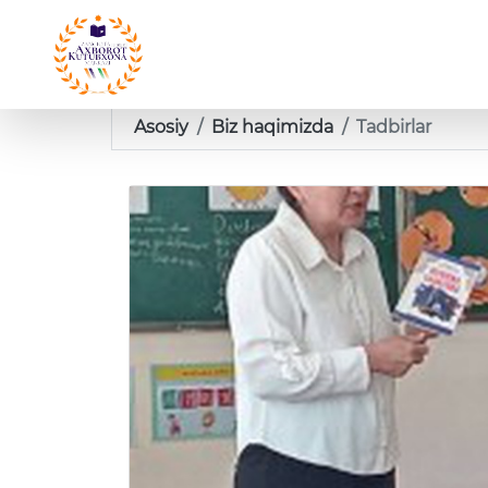
Asosiy
Biz haqimizda
Tadbirlar