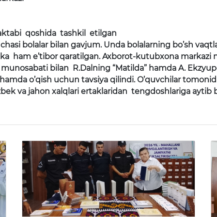
tabi qoshida tashkil etilgan
asi bolalar bilan gavjum. Unda bolalarning bo’sh vaqtlari
likka ham e’tibor qaratilgan. Axborot-kutubxona markaz
ni" munosabati bilan R.Dalning “Matilda” hamda A. Ekzyu
ldi hamda o’qish uchun tavsiya qilindi. O’quvchilar tomonid
zbek va jahon xalqlari ertaklaridan tengdoshlariga aytib b