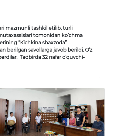
 mazmunli tashkil etilib, turli
i mutaxassislari tomonidan ko’chma
perining “Kichkina shaxzoda”
an berilgan savollarga javob berildi. O’z
erdilar. Tadbirda 32 nafar o’quvchi-