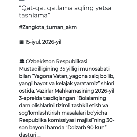
“Qat-qat qatlama aqling yetsa
tashlama”
#Zangiota_tuman_akm
📅 15-iyul, 2026-yil
🏛 O’zbekiston Respublikasi
Mustaqilligining 35 yilligi munosabati
bilan “Yagona Vatan, yagona xalq bo’lib,
yangi hayot va kelajak yaratamiz” shiori
ostida, Vazirlar Mahkamasining 2026-yil
3-aprelda tasdiqlangan “Bolalarning
dam olishlarini tizimli tashkil etish va
sog’lomlashtirish masalalari bo’yicha
Respublika komissiyasi majlisi”ning 30-
son bayoni hamda “Dolzarb 90 kun”
dasturi …