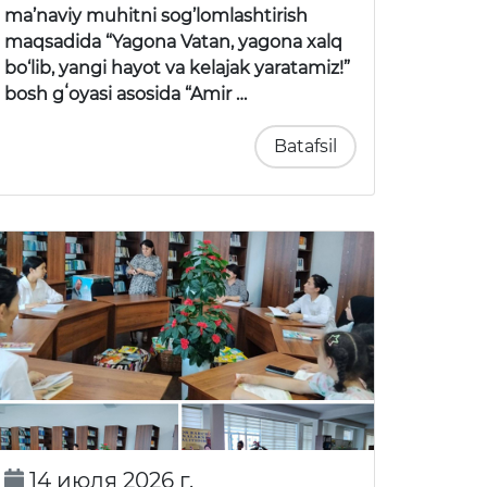
ma’naviy muhitni sog’lomlashtirish
maqsadida “Yagona Vatan, yagona xalq
bo‘lib, yangi hayot va kelajak yaratamiz!”
bosh gʻoyasi asosida “Amir …
Batafsil
14 июля 2026 г.