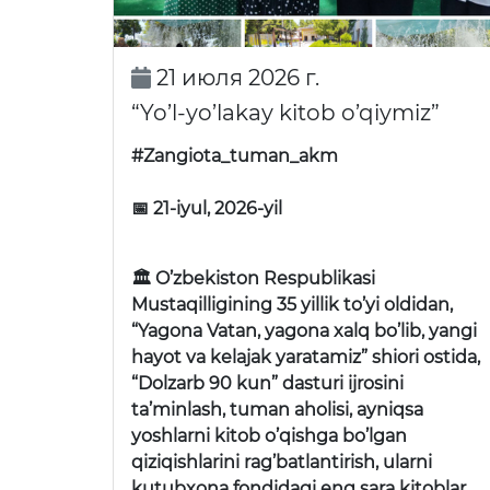
21 июля 2026 г.
“Yo’l-yo’lakay kitob o’qiymiz”
#Zangiota_tuman_akm
📅 21-iyul, 2026-yil
🏛 O’zbekiston Respublikasi
Mustaqilligining 35 yillik to’yi oldidan,
“Yagona Vatan, yagona xalq bo’lib, yangi
hayot va kelajak yaratamiz” shiori ostida,
“Dolzarb 90 kun” dasturi ijrosini
ta’minlash, tuman aholisi, ayniqsa
yoshlarni kitob o’qishga bo’lgan
qiziqishlarini rag’batlantirish, ularni
kutubxona fondidagi eng sara kitoblar