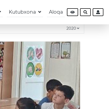
Kutubxona
Aloqa