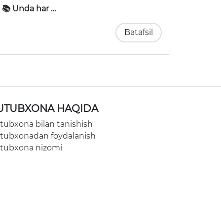
📚 Unda har …
Batafsil
UTUBXONA HAQIDA
tubxona bilan tanishish
tubxonadan foydalanish
tubxona nizomi