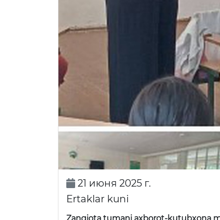
21 июня 2025 г.
Ertaklar kuni
Zangiota tumani axborot-kutubxona m