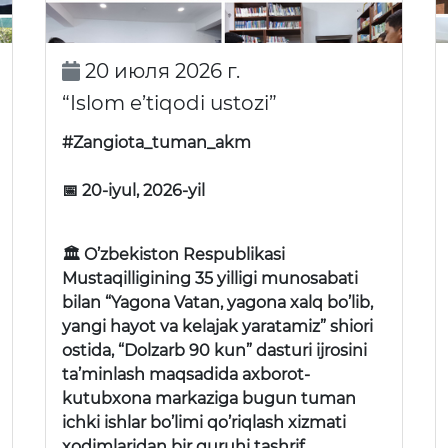
20 июля 2026 г.
“Islom e’tiqodi ustozi”
#Zangiota_tuman_akm
📅 20-iyul, 2026-yil
🏛 O’zbekiston Respublikasi
Mustaqilligining 35 yilligi munosabati
bilan “Yagona Vatan, yagona xalq bo’lib,
yangi hayot va kelajak yaratamiz” shiori
ostida, “Dolzarb 90 kun” dasturi ijrosini
ta’minlash maqsadida axborot-
kutubxona markaziga bugun tuman
ichki ishlar bo’limi qo’riqlash xizmati
xodimlaridan bir guruhi tashrif