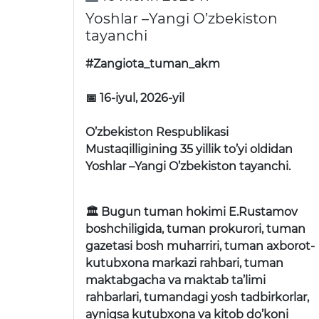
Yoshlar –Yangi O’zbekiston
tayanchi
#Zangiota_tuman_akm
📅 16-iyul, 2026-yil
O’zbekiston Respublikasi
Mustaqilligining 35 yillik to’yi oldidan
Yoshlar –Yangi O’zbekiston tayanchi.
🏛 Bugun tuman hokimi E.Rustamov
boshchiligida, tuman prokurori, tuman
gazetasi bosh muharriri, tuman axborot-
kutubxona markazi rahbari, tuman
maktabgacha va maktab ta’limi
rahbarlari, tumandagi yosh tadbirkorlar,
ayniqsa kutubxona va kitob do’koni