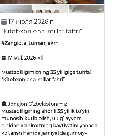
17 июля 2026 г.
“Kitobxon ona-millat fahri”
#Zangiota_tuman_akm
📅 17-iyul, 2026-yil
Mustaqilligimizning 35 yilligiga tuhfa!
“Kitobxon ona-millat fahri”
🏛 Jonajon O’zbekistonimiz
Mustaqilligining shonli 35 yillik to’yini
munosib kutib olish, ulug’ ayyom
oldidan xalqimizning kayfiyatini yanada
ko’tarish hamda jamiyatda ijtimoiy-