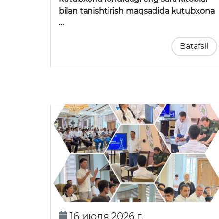
bilan tanishtirish maqsadida kutubxona
…
Batafsil
16 июля 2026 г.