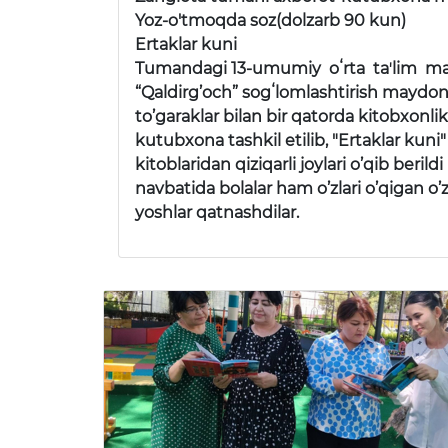
Yoz-o'tmoqda soz(dolzarb 90 kun)
Ertaklar kuni
Tumandagi 13-umumiy oʻrta taʼlim mak
“Qaldirg’och” sogʻlomlashtirish maydonch
to’garaklar bilan bir qatorda kitobxon
kutubxona tashkil etilib, "Ertaklar ku
kitoblaridan qiziqarli joylari o’qib beri
navbatida bolalar ham o’zlari o’qigan o’
yoshlar qatnashdilar.