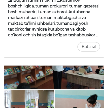
🏛 Bugun tuman hokimi E.Rustamov
boshchiligida, tuman prokurori, tuman gazetasi
bosh muharriri, tuman axborot-kutubxona
markazi rahbari, tuman maktabgacha va
maktab ta’limi rahbarlari, tumandagi yosh
tadbirkorlar, ayniqsa kutubxona va kitob
do’koni ochish istagida bo’lgan tashabbuskor …
Batafsil