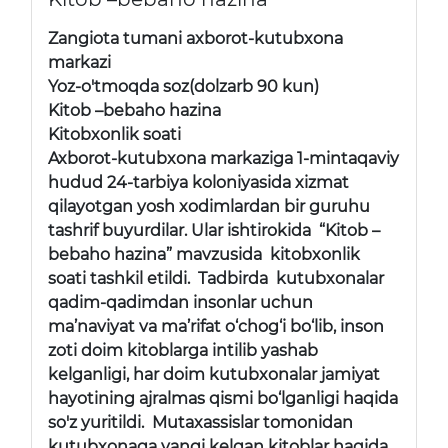
Zangiota tumani axborot-kutubxona
markazi
Yoz-o'tmoqda soz(dolzarb 90 kun)
Kitob –bebaho hazina
Kitobxonlik soati
Axborot-kutubxona markaziga 1-mintaqaviy
hudud 24-tarbiya koloniyasida xizmat
qilayotgan yosh xodimlardan bir guruhu
tashrif buyurdilar. Ular ishtirokida “Kitob –
bebaho hazina” mavzusida kitobxonlik
soati tashkil etildi. Tadbirda kutubxonalar
qadim-qadimdan insonlar uchun
ma’naviyat va ma’rifat o‘chog‘i bo‘lib, inson
zoti doim kitoblarga intilib yashab
kelganligi, har doim kutubxonalar jamiyat
hayotining ajralmas qismi bo‘lganligi haqida
so'z yuritildi. Mutaxassislar tomonidan
kutubxonaga yangi kelgan kitoblar haqida