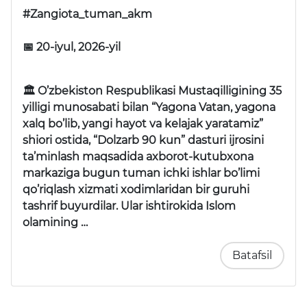
#Zangiota_tuman_akm
📅 20-iyul, 2026-yil
🏛 O’zbekiston Respublikasi Mustaqilligining 35
yilligi munosabati bilan “Yagona Vatan, yagona
xalq bo’lib, yangi hayot va kelajak yaratamiz”
shiori ostida, “Dolzarb 90 kun” dasturi ijrosini
ta’minlash maqsadida axborot-kutubxona
markaziga bugun tuman ichki ishlar bo’limi
qo’riqlash xizmati xodimlaridan bir guruhi
tashrif buyurdilar. Ular ishtirokida Islom
olamining …
Batafsil