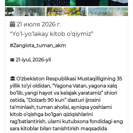
21 июля 2026 г.
“Yo’l-yo’lakay kitob o’qiymiz”
#Zangiota_tuman_akm
📅 21-iyul, 2026-yil
🏛 O’zbekiston Respublikasi Mustaqilligining 35
yillik to’yi oldidan, “Yagona Vatan, yagona xalq
bo’lib, yangi hayot va kelajak yaratamiz” shiori
ostida, “Dolzarb 90 kun” dasturi ijrosini
ta’minlash, tuman aholisi, ayniqsa yoshlarni
kitob o’qishga bo’lgan qiziqishlarini
rag’batlantirish, ularni kutubxona fondidagi eng
sara kitoblar bilan tanishtirish maqsadida