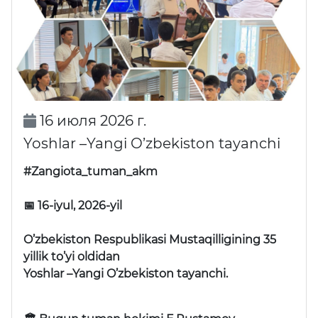
16 июля 2026 г.
Yoshlar –Yangi O’zbekiston tayanchi
#Zangiota_tuman_akm
📅 16-iyul, 2026-yil
O’zbekiston Respublikasi Mustaqilligining 35
yillik to’yi oldidan
Yoshlar –Yangi O’zbekiston tayanchi.