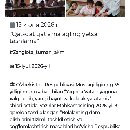
15 июля 2026 г.
“Qat-qat qatlama aqling yetsa
tashlama”
#Zangiota_tuman_akm
📅 15-iyul, 2026-yil
🏛 O’zbekiston Respublikasi Mustaqilligining 35
yilligi munosabati bilan “Yagona Vatan, yagona
xalq bo’lib, yangi hayot va kelajak yaratamiz”
shiori ostida, Vazirlar Mahkamasining 2026-yil 3-
aprelda tasdiqlangan “Bolalarning dam
olishlarini tizimli tashkil etish va
sog’lomlashtirish masalalari bo’yicha Respublika