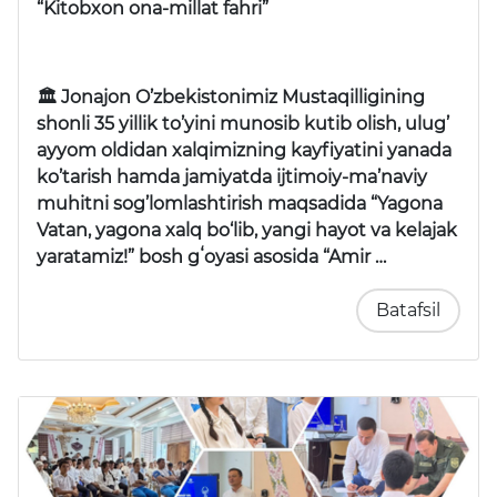
“Kitobxon ona-millat fahri”
🏛 Jonajon O’zbekistonimiz Mustaqilligining
shonli 35 yillik to’yini munosib kutib olish, ulug’
ayyom oldidan xalqimizning kayfiyatini yanada
ko’tarish hamda jamiyatda ijtimoiy-ma’naviy
muhitni sog’lomlashtirish maqsadida “Yagona
Vatan, yagona xalq bo‘lib, yangi hayot va kelajak
yaratamiz!” bosh gʻoyasi asosida “Amir …
Batafsil