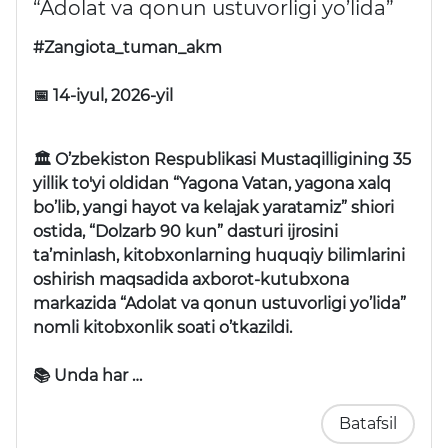
“Adolat va qonun ustuvorligi yo’lida”
#Zangiota_tuman_akm
📅 14-iyul, 2026-yil
🏛 O’zbekiston Respublikasi Mustaqilligining 35
yillik to'yi oldidan “Yagona Vatan, yagona xalq
bo’lib, yangi hayot va kelajak yaratamiz” shiori
ostida, “Dolzarb 90 kun” dasturi ijrosini
ta’minlash, kitobxonlarning huquqiy bilimlarini
oshirish maqsadida axborot-kutubxona
markazida “Adolat va qonun ustuvorligi yo’lida”
nomli kitobxonlik soati o’tkazildi.
📚 Unda har …
Batafsil