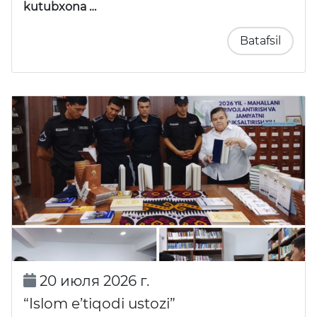
kutubxona …
Batafsil
20 июля 2026 г.
“Islom e’tiqodi ustozi”