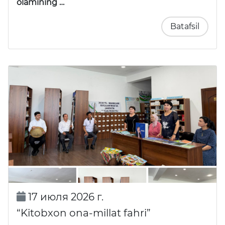
olamining …
Batafsil
17 июля 2026 г.
“Kitobxon ona-millat fahri”