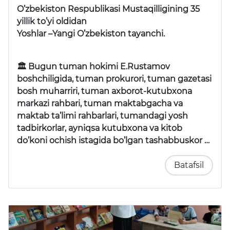
O’zbekiston Respublikasi Mustaqilligining 35
yillik to’yi oldidan
Yoshlar –Yangi O’zbekiston tayanchi.
🏛 Bugun tuman hokimi E.Rustamov
boshchiligida, tuman prokurori, tuman gazetasi
bosh muharriri, tuman axborot-kutubxona
markazi rahbari, tuman maktabgacha va
maktab ta’limi rahbarlari, tumandagi yosh
tadbirkorlar, ayniqsa kutubxona va kitob
do’koni ochish istagida bo’lgan tashabbuskor …
Batafsil