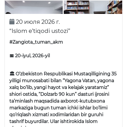
20 июля 2026 г.
“Islom e’tiqodi ustozi”
#Zangiota_tuman_akm
📅 20-iyul, 2026-yil
🏛 O’zbekiston Respublikasi Mustaqilligining 35
yilligi munosabati bilan “Yagona Vatan, yagona
xalq bo’lib, yangi hayot va kelajak yaratamiz”
shiori ostida, “Dolzarb 90 kun” dasturi ijrosini
ta’minlash maqsadida axborot-kutubxona
markaziga bugun tuman ichki ishlar bo’limi
qo’riqlash xizmati xodimlaridan bir guruhi
tashrif buyurdilar. Ular ishtirokida Islom