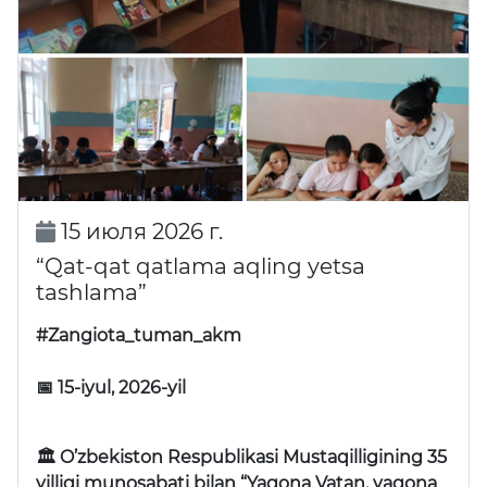
15 июля 2026 г.
“Qat-qat qatlama aqling yetsa
tashlama”
#Zangiota_tuman_akm
📅 15-iyul, 2026-yil
🏛 O’zbekiston Respublikasi Mustaqilligining 35
yilligi munosabati bilan “Yagona Vatan, yagona