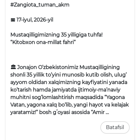
#Zangiota_tuman_akm
📅 17-iyul, 2026-yil
Mustaqilligimizning 35 yilligiga tuhfa!
“Kitobxon ona-millat fahri”
🏛 Jonajon O’zbekistonimiz Mustaqilligining
shonli 35 yillik to’yini munosib kutib olish, ulug’
ayyom oldidan xalqimizning kayfiyatini yanada
ko’tarish hamda jamiyatda ijtimoiy-ma’naviy
muhitni sog’lomlashtirish maqsadida “Yagona
Vatan, yagona xalq bo‘lib, yangi hayot va kelajak
yaratamiz!” bosh gʻoyasi asosida “Amir …
Batafsil