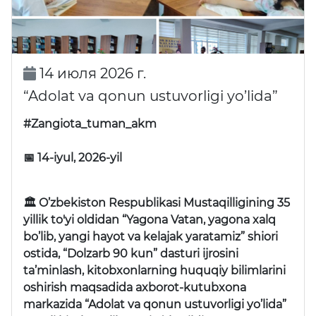
14 июля 2026 г.
“Adolat va qonun ustuvorligi yo’lida”
#Zangiota_tuman_akm
📅 14-iyul, 2026-yil
🏛 O’zbekiston Respublikasi Mustaqilligining 35
yillik to'yi oldidan “Yagona Vatan, yagona xalq
bo’lib, yangi hayot va kelajak yaratamiz” shiori
ostida, “Dolzarb 90 kun” dasturi ijrosini
ta’minlash, kitobxonlarning huquqiy bilimlarini
oshirish maqsadida axborot-kutubxona
markazida “Adolat va qonun ustuvorligi yo’lida”