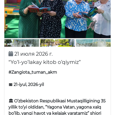
21 июля 2026 г.
“Yo’l-yo’lakay kitob o’qiymiz”
#Zangiota_tuman_akm
📅 21-iyul, 2026-yil
🏛 O’zbekiston Respublikasi Mustaqilligining 35
yillik to’yi oldidan, “Yagona Vatan, yagona xalq
bo’lib, yangi hayot va kelajak yaratamiz” shiori