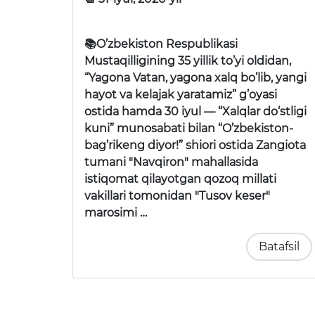
📚O’zbekiston Respublikasi
Mustaqilligining 35 yillik to’yi oldidan,
“Yagona Vatan, yagona xalq bo’lib, yangi
hayot va kelajak yaratamiz” g’oyasi
ostida hamda 30 iyul —
“Xalqlar do‘stligi
kuni”
munosabati bilan
“O’zbekiston-
bag’rikeng diyor!”
shiori ostida Zangiota
tumani "Navqiron" mahallasida
istiqomat qilayotgan qozoq millati
vakillari tomonidan
"Tusov keser"
marosimi …
Batafsil