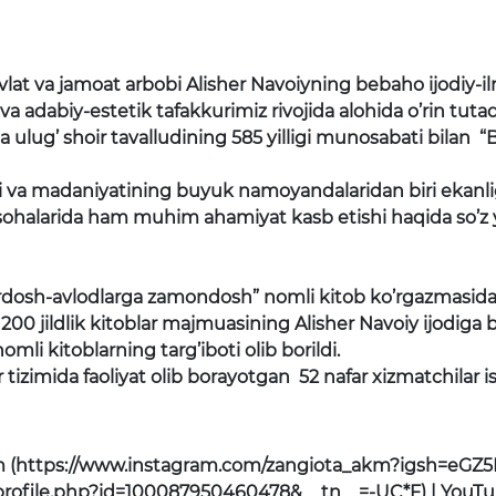
avlat va jamoat arbobi Alisher Navoiyning bebaho ijodiy-il
va adabiy-estetik tafakkurimiz rivojida alohida o’rin tutad
lug’ shoir tavalludining 585 yilligi munosabati bilan 
 va madaniyatining buyuk namoyandalaridan biri ekanligi
at sohalarida ham muhim ahamiyat kasb etishi haqida so’z 
rdosh-avlodlarga zamondosh” nomli kitob ko’rgazmasidan 
00 jildlik kitoblar majmuasining Alisher Navoiy ijodiga 
omli kitoblarning targ’iboti olib borildi.
tizimida faoliyat olib borayotgan 52 nafar xizmatchilar is
gram (https://www.instagram.com/zangiota_akm?igsh=eG
profile.php?id=100087950460478&__tn__=-UC*F) | YouT