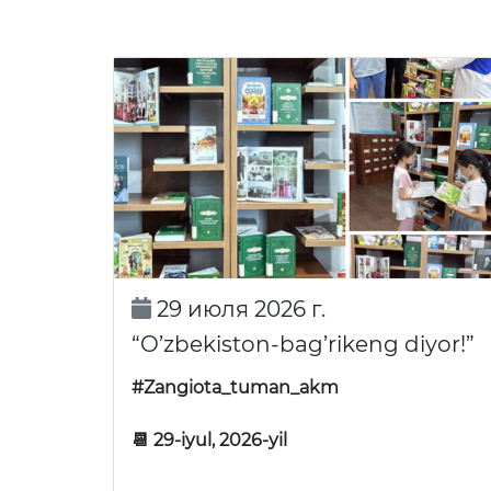
29 июля 2026 г.
“O’zbekiston-bag’rikeng diyor!”
#Zangiota_tuman_akm
📆 29-iyul, 2026-yil