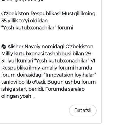
O'zbekiston Respublikasi Mustqillikning
35 yillik to'yi oldidan
“Yosh kutubxonachilar” forumi
📚 Alisher Navoiy nomidagi O‘zbekiston
Milliy kutubxonasi tashabbusi bilan 29–
31-iyul kunlari
“Yosh kutubxonachilar” VI
Respublika ilmiy-amaliy forumi
hamda
forum doirasidagi
“Innovatsion loyihalar”
tanlovi
bo'lib o'tadi. Bugun ushbu forum
ishiga start berildi. Forumda saralab
olingan yosh …
Batafsil