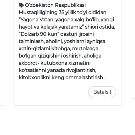
📚 O’zbekiston Respublikasi
Mustaqilligining 35 yillik to’yi oldidan
“Yagona Vatan, yagona xalq bo’lib, yangi
hayot va kelajak yaratamiz” shiori ostida,
“Dolzarb 90 kun” dasturi ijrosini
ta’minlash, aholini, yoshlarni ayniqsa
xotin-qizlarni kitobga, mutolaaga
bo'lgan qiziqishini oshirish, aholiga
axborot- kutubxona xizmatini
ko'rsatishni yanada rivojlantirish,
kitobxonlikni keng ommalashtirish …
Batafsil