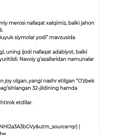
miy merosi nafaqat xalqimiz, balki jahon
i.
“Buyuk siymolar yodi” mavzusida
, uning ijodi nafaqat adabiyot, balki
yuritildi. Navoiy g’azallaridan namunalar
joy olgan, yangi nashr etilgan “O’zbek
bag’ishlangan 32-jildining hamda
htirok etdilar.
Z5NHI2a3A3bGVy&utm_source=qr) |
ube