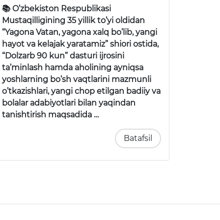
📚 O’zbekiston Respublikasi
Mustaqilligining 35 yillik to’yi oldidan
“Yagona Vatan, yagona xalq bo’lib, yangi
hayot va kelajak yaratamiz” shiori ostida,
“Dolzarb 90 kun” dasturi ijrosini
ta’minlash hamda aholining ayniqsa
yoshlarning bo’sh vaqtlarini mazmunli
o’tkazishlari, yangi chop etilgan badiiy va
bolalar adabiyotlari bilan yaqindan
tanishtirish maqsadida …
Batafsil