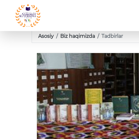
Asosiy
Biz haqimizda
Tadbirlar