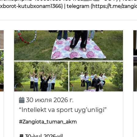
borot-kutubxonam1366) | telegram (https://t.me/zangi
30 июля 2026 г.
“Intellekt va sport uyg’unligi”
#Zangiota_tuman_akm
📆 30-iyul, 2026-yil