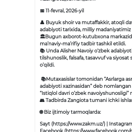
📅 11-fevral, 2026-yil
👤 Buyuk shoir va mutaffakkir, atoqli d
adabiyoti tarixida, milliy madaniyatimiz 
🏛Bugun axborot-kutubxona markazida u
ma’naviy-ma’rifiy tadbir tashkil etildi.
📚 Unda Alisher Navoiy o‘zbek adabiyoti
tilshunoslik, falsafa, tasavvuf va siyos
o’qildi.
📚Mutaxasislar tomonidan “Asrlarga as
adabiyoti xazinasidan” deb nomlangan 2
“Istiqlol davri o’zbek navoiyshunosligi” n
👥 Tadbirda Zangiota tumani ichki ishlar 
🌐 Biz ijtimoiy tarmoqlarda:
Sayt (https://www.zakm.uz/) | Insta
Facebook (https://www.facebook.com/