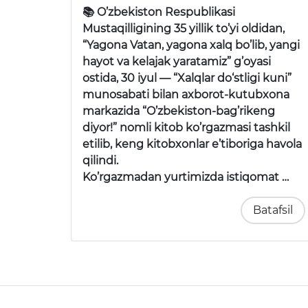
📚 O’zbekiston Respublikasi
Mustaqilligining 35 yillik to’yi oldidan,
“Yagona Vatan, yagona xalq bo’lib, yangi
hayot va kelajak yaratamiz”
g’oyasi
ostida, 30 iyul —
“Xalqlar do‘stligi kuni”
munosabati bilan axborot-kutubxona
markazida
“O’zbekiston-bag’rikeng
diyor!”
nomli kitob ko’rgazmasi tashkil
etilib, keng kitobxonlar e’tiboriga havola
qilindi.
Ko’rgazmadan yurtimizda istiqomat …
Batafsil