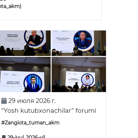
ota_akm)
29 июля 2026 г.
“Yosh kutubxonachilar” forumi
#Zangiota_tuman_akm
📆 29-iyul, 2026-yil