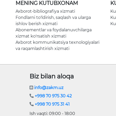
MENING KUTUBXONAM
K
Axborot-bibliografiya xizmati
Ku
Fondlarni to'ldirish, saqlash va ularga
Ku
ishlov berish xizmati
Ku
Abonementlar va foydalanuvchilarga
xizmat ko'rsatish xizmati
Axborot kommunikatsiya texnologiyalari
va raqamlashtirish xizmati
Biz bilan aloqa
info@zakm.uz
+998 70 975 30 42
+998 70 975 31 41
Ish vaqti: 09:00 - 18:00