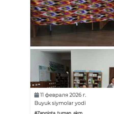
11 февраля 2026 г.
Buyuk siymolar yodi
#Zangiota_tuman_akm