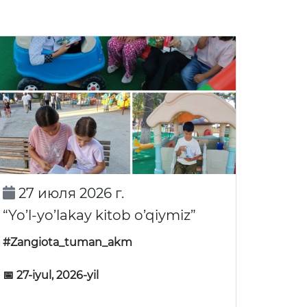
27 июля 2026 г.
“Yo’l-yo’lakay kitob o’qiymiz”
#Zangiota_tuman_akm
📅 27-iyul, 2026-yil