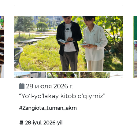
28 июля 2026 г.
“Yo‘l-yo‘lakay kitob o‘qiymiz”
#Zangiota_tuman_akm
📆 28-iyul, 2026-yil