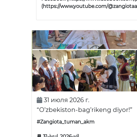
(https://www.youtube.com/@zangiotaax
31 июля 2026 г.
“O’zbekiston-bag’rikeng diyor!”
#Zangiota_tuman_akm
📆 31-iyul, 2026-yil