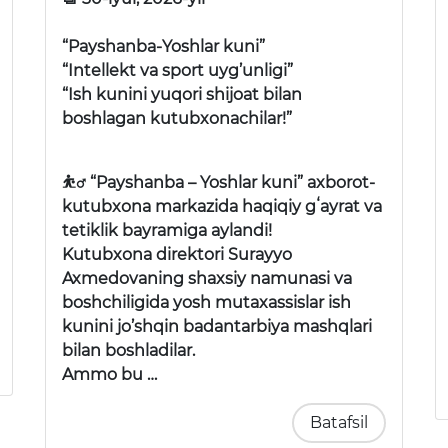
“Payshanba-Yoshlar kuni”
“Intellekt va sport uyg’unligi”
“Ish kunini yuqori shijoat bilan
boshlagan kutubxonachilar!”
⛹️‍♂️ “Payshanba – Yoshlar kuni” axborot-
kutubxona markazida haqiqiy gʻayrat va
tetiklik bayramiga aylandi!
Kutubxona direktori Surayyo
Axmedovaning shaxsiy namunasi va
boshchiligida yosh mutaxassislar ish
kunini jo’shqin badantarbiya mashqlari
bilan boshladilar.
Ammo bu …
Batafsil