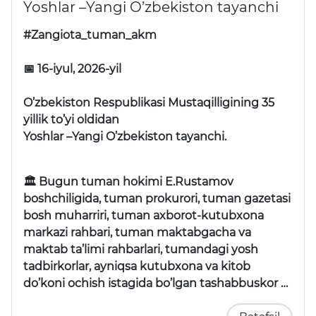
Yoshlar –Yangi O’zbekiston tayanchi
#Zangiota_tuman_akm
📅 16-iyul, 2026-yil
O’zbekiston Respublikasi Mustaqilligining 35
yillik to’yi oldidan
Yoshlar –Yangi O’zbekiston tayanchi.
🏛 Bugun tuman hokimi E.Rustamov
boshchiligida, tuman prokurori, tuman gazetasi
bosh muharriri, tuman axborot-kutubxona
markazi rahbari, tuman maktabgacha va
maktab ta’limi rahbarlari, tumandagi yosh
tadbirkorlar, ayniqsa kutubxona va kitob
do’koni ochish istagida bo’lgan tashabbuskor …