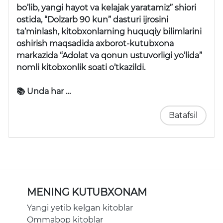
bo’lib, yangi hayot va kelajak yaratamiz” shiori
ostida, “Dolzarb 90 kun” dasturi ijrosini
ta’minlash, kitobxonlarning huquqiy bilimlarini
oshirish maqsadida axborot-kutubxona
markazida “Adolat va qonun ustuvorligi yo’lida”
nomli kitobxonlik soati o’tkazildi.
📚 Unda har …
Batafsil
MENING KUTUBXONAM
Yangi yetib kelgan kitoblar
Ommabop kitoblar