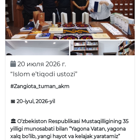
20 июля 2026 г.
“Islom e’tiqodi ustozi”
#Zangiota_tuman_akm
📅 20-iyul, 2026-yil
🏛 O’zbekiston Respublikasi Mustaqilligining 35
yilligi munosabati bilan “Yagona Vatan, yagona
xalq bo’lib, yangi hayot va kelajak yaratamiz”