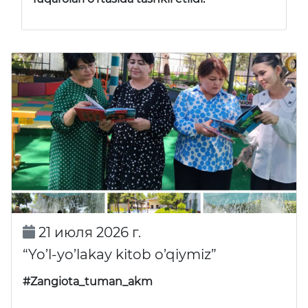
21 июля 2026 г.
“Yo’l-yo’lakay kitob o’qiymiz”
#Zangiota_tuman_akm