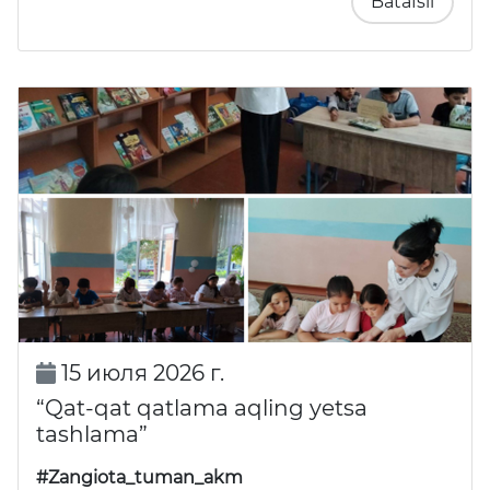
Batafsil
15 июля 2026 г.
“Qat-qat qatlama aqling yetsa
tashlama”
#Zangiota_tuman_akm