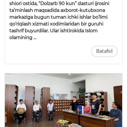
shiori ostida, “Dolzarb 90 kun” dasturi ijrosini
ta’minlash maqsadida axborot-kutubxona
markaziga bugun tuman ichki ishlar bo’limi
qo’riqlash xizmati xodimlaridan bir guruhi
tashrif buyurdilar. Ular ishtirokida Islom
olamining …
Batafsil