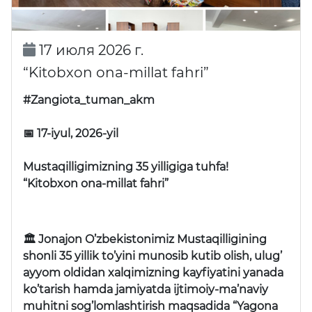
17 июля 2026 г.
“Kitobxon ona-millat fahri”
#Zangiota_tuman_akm
📅 17-iyul, 2026-yil
Mustaqilligimizning 35 yilligiga tuhfa!
“Kitobxon ona-millat fahri”
🏛 Jonajon O’zbekistonimiz Mustaqilligining
shonli 35 yillik to’yini munosib kutib olish, ulug’
ayyom oldidan xalqimizning kayfiyatini yanada
ko’tarish hamda jamiyatda ijtimoiy-ma’naviy
muhitni sog’lomlashtirish maqsadida “Yagona