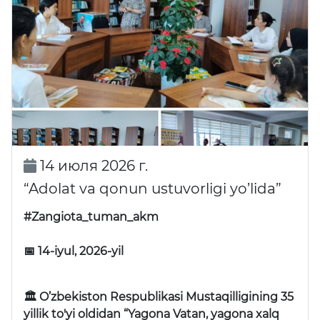
14 июля 2026 г.
“Adolat va qonun ustuvorligi yo’lida”
#Zangiota_tuman_akm
📅 14-iyul, 2026-yil
🏛 O’zbekiston Respublikasi Mustaqilligining 35
yillik to'yi oldidan “Yagona Vatan, yagona xalq