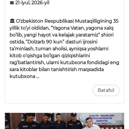
📅 21-iyul, 2026-yil
🏛 O’zbekiston Respublikasi Mustaqilligining 35
yillik to’yi oldidan, “Yagona Vatan, yagona xalq
bo’lib, yangi hayot va kelajak yaratamiz” shiori
ostida, “Dolzarb 90 kun” dasturi ijrosini
ta’minlash, tuman aholisi, ayniqsa yoshlarni
kitob o’qishga bo’lgan qiziqishlarini
rag’batlantirish, ularni kutubxona fondidagi eng
sara kitoblar bilan tanishtirish maqsadida
kutubxona …
Batafsil