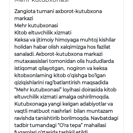
Zangiota tumani axborot-kutubxona
markazi
Mehr kutubxonasi
Kitob eltuvchilik xizmati
Keksa va ijtimoiy himoyaga muhtoj kishilar
holidan habar olish xalqimizga hos fazilat
sanaladi. Axborot-kutubxona markazi
mutaxassislari tomonidan olis hududlarda
istiqomat qilayotgan, nogiron va keksa
kitobxonlarning kitob o’qishga bo’lgan
qiziqishlarini rag’batlantirish maqsadida
“Mehr kutubxonasi” loyihasi doirasida kitob
eltuvchilik xizmati amalga oshirilmoqda.
Kutubxonaga yangi kelgan adabiyotlar va
vaqtli matbuot nashrlari bilan muntazam
ravishda tanishtirib borilmoqda. Navbatdagi
tadbir tumandagi “O’ra tepa” mahallasi
fuqarolari o’rtasida tashkil etildi.