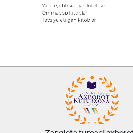
Yangi yetib kelgan kitoblar
Ommabop kitoblar
Tavsiya etilgan kitoblar
Zangiota tumani axborot