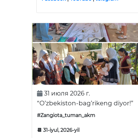
31 июля 2026 г.
“O’zbekiston-bag’rikeng diyor!”
#Zangiota_tuman_akm
📆 31-iyul, 2026-yil