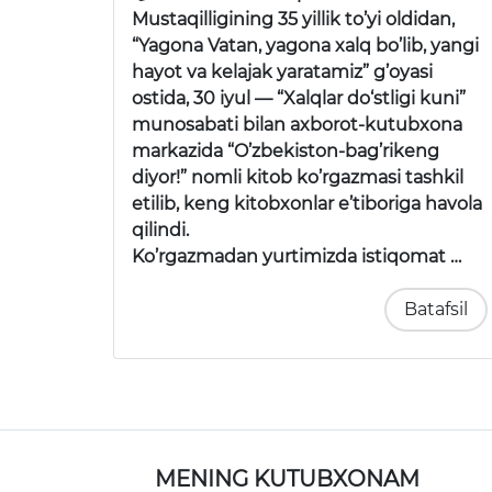
Mustaqilligining 35 yillik to’yi oldidan,
“Yagona Vatan, yagona xalq bo’lib, yangi
hayot va kelajak yaratamiz”
g’oyasi
ostida, 30 iyul —
“Xalqlar do‘stligi kuni”
munosabati bilan axborot-kutubxona
markazida
“O’zbekiston-bag’rikeng
diyor!”
nomli kitob ko’rgazmasi tashkil
etilib, keng kitobxonlar e’tiboriga havola
qilindi.
Ko’rgazmadan yurtimizda istiqomat …
Batafsil
MENING KUTUBXONAM