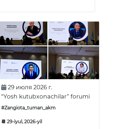
29 июля 2026 г.
“Yosh kutubxonachilar” forumi
#Zangiota_tuman_akm
📆 29-iyul, 2026-yil