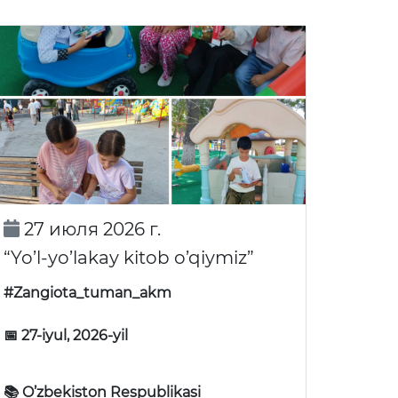
27 июля 2026 г.
“Yo’l-yo’lakay kitob o’qiymiz”
#Zangiota_tuman_akm
📅 27-iyul, 2026-yil
📚 O’zbekiston Respublikasi