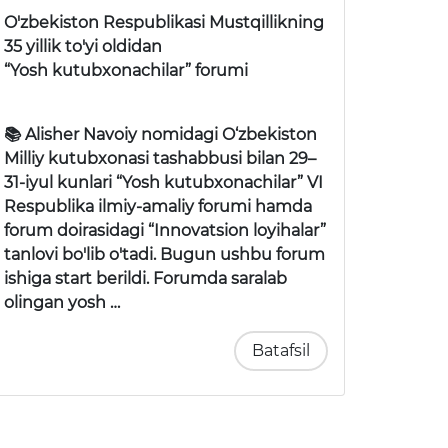
O'zbekiston Respublikasi Mustqillikning
35 yillik to'yi oldidan
“Yosh kutubxonachilar” forumi
📚 Alisher Navoiy nomidagi O‘zbekiston
Milliy kutubxonasi tashabbusi bilan 29–
31-iyul kunlari
“Yosh kutubxonachilar” VI
Respublika ilmiy-amaliy forumi
hamda
forum doirasidagi
“Innovatsion loyihalar”
tanlovi
bo'lib o'tadi. Bugun ushbu forum
ishiga start berildi. Forumda saralab
olingan yosh …
Batafsil