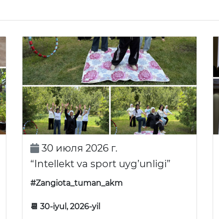
30 июля 2026 г.
“Intellekt va sport uyg’unligi”
#Zangiota_tuman_akm
📆 30-iyul, 2026-yil