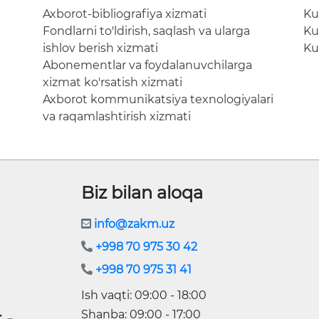
Axborot-bibliografiya xizmati
Ku
Fondlarni to'ldirish, saqlash va ularga
Ku
ishlov berish xizmati
Ku
Abonementlar va foydalanuvchilarga
xizmat ko'rsatish xizmati
Axborot kommunikatsiya texnologiyalari
va raqamlashtirish xizmati
Biz bilan aloqa
info@zakm.uz
+998 70 975 30 42
+998 70 975 31 41
Ish vaqti: 09:00 - 18:00
Shanba: 09:00 - 17:00
 -