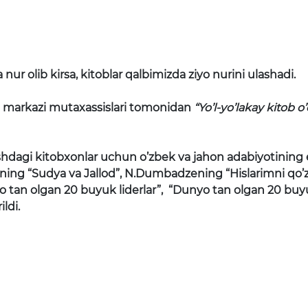
r olib kirsa, kitoblar qalbimizda ziyo nurini ulashadi.
 markazi mutaxassislari tomonidan
“Yo’l-yo’lakay kitob o
hdagi kitobxonlar uchun o’zbek va jahon adabiyotining
tning “Sudya va Jallod”, N.Dumbadzening “Hislarimni qo’z
o tan olgan 20 buyuk liderlar”, “Dunyo tan olgan 20 b
ldi.