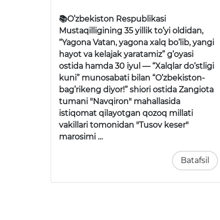
📚O’zbekiston Respublikasi
Mustaqilligining 35 yillik to’yi oldidan,
“Yagona Vatan, yagona xalq bo’lib, yangi
hayot va kelajak yaratamiz” g’oyasi
ostida hamda 30 iyul —
“Xalqlar do‘stligi
kuni”
munosabati bilan
“O’zbekiston-
bag’rikeng diyor!”
shiori ostida Zangiota
tumani "Navqiron" mahallasida
istiqomat qilayotgan qozoq millati
vakillari tomonidan
"Tusov keser"
marosimi …
Batafsil