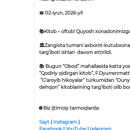
📅 02-iyun, 2026-yil
📚Kitob – oftob! Quyosh xonadonimizga nu
🏛Zangiota tumani axborot-kutubxona
targ’iboti ishlari davom ettirildi.
📚 Bugun “Obod” mahallasida katta yos
“Qodiriy qidirgan kitob”, F.Dyurrenmat
“G’aroyib hikoyalar” turkumidan “Duny
dehqon” kitoblarining targ’iboti olib bori
🌐
Biz ijtimoiy tarmoqlarda:
Sayt
|
Instagram
|
Facebook
|
YouTube
|
telegram