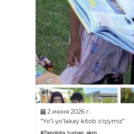
2 июня 2026 г.
“Yo’l-yo’lakay kitob o’qiymiz”
#Zangiota_tuman_akm