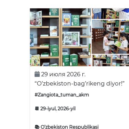
29 июля 2026 г.
“O’zbekiston-bag’rikeng diyor!”
#Zangiota_tuman_akm
📆 29-iyul, 2026-yil
📚 O’zbekiston Respublikasi