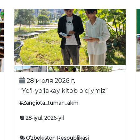
28 июля 2026 г.
“Yo‘l-yo‘lakay kitob o‘qiymiz”
#Zangiota_tuman_akm
📆 28-iyul, 2026-yil
📚 O’zbekiston Respublikasi