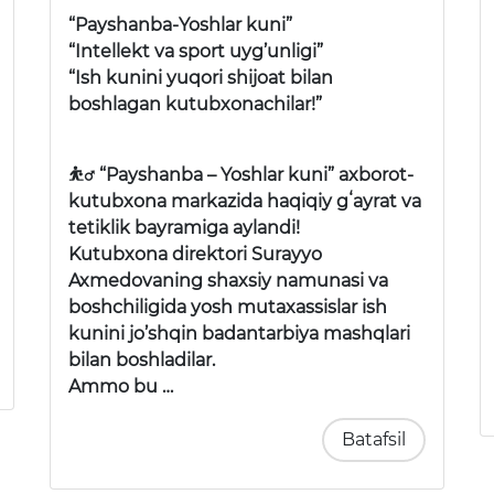
“Payshanba-Yoshlar kuni”
“Intellekt va sport uyg’unligi”
“Ish kunini yuqori shijoat bilan
boshlagan kutubxonachilar!”
⛹️‍♂️ “Payshanba – Yoshlar kuni” axborot-
kutubxona markazida haqiqiy gʻayrat va
tetiklik bayramiga aylandi!
Kutubxona direktori Surayyo
Axmedovaning shaxsiy namunasi va
boshchiligida yosh mutaxassislar ish
kunini jo’shqin badantarbiya mashqlari
bilan boshladilar.
Ammo bu …
Batafsil