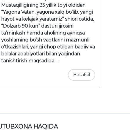
Mustaqilligining 35 yillik to’yi oldidan
“Yagona Vatan, yagona xalq bo’lib, yangi
hayot va kelajak yaratamiz” shiori ostida,
“Dolzarb 90 kun” dasturi ijrosini
ta’minlash hamda aholining ayniqsa
yoshlarning bo’sh vaqtlarini mazmunli
o’tkazishlari, yangi chop etilgan badiiy va
bolalar adabiyotlari bilan yaqindan
tanishtirish maqsadida …
Batafsil
UTUBXONA HAQIDA