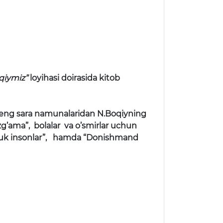
’qiymiz”
loyihasi doirasida kitob
 eng sara namunalaridan N.Boqiyning
g’ama”, bolalar va o’smirlar uchun
uyuk insonlar”, hamda “Donishmand