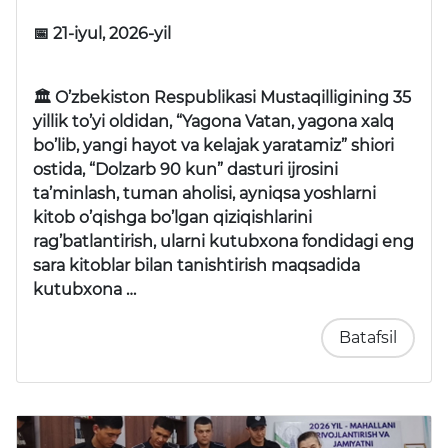
📅 21-iyul, 2026-yil
🏛 O’zbekiston Respublikasi Mustaqilligining 35
yillik to’yi oldidan, “Yagona Vatan, yagona xalq
bo’lib, yangi hayot va kelajak yaratamiz” shiori
ostida, “Dolzarb 90 kun” dasturi ijrosini
ta’minlash, tuman aholisi, ayniqsa yoshlarni
kitob o’qishga bo’lgan qiziqishlarini
rag’batlantirish, ularni kutubxona fondidagi eng
sara kitoblar bilan tanishtirish maqsadida
kutubxona …
Batafsil