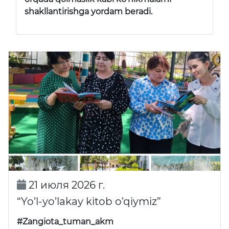
shakllantirishga yordam beradi.
21 июля 2026 г.
“Yo’l-yo’lakay kitob o’qiymiz”
#Zangiota_tuman_akm