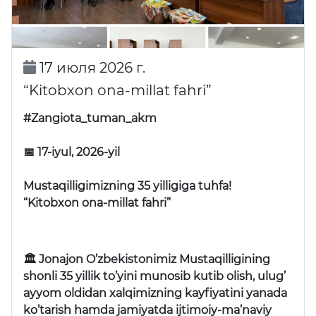
17 июля 2026 г.
“Kitobxon ona-millat fahri”
#Zangiota_tuman_akm
📅 17-iyul, 2026-yil
Mustaqilligimizning 35 yilligiga tuhfa!
“Kitobxon ona-millat fahri”
🏛 Jonajon O’zbekistonimiz Mustaqilligining
shonli 35 yillik to’yini munosib kutib olish, ulug’
ayyom oldidan xalqimizning kayfiyatini yanada
ko’tarish hamda jamiyatda ijtimoiy-ma’naviy