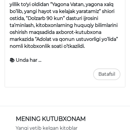
yillik to'yi oldidan “Yagona Vatan, yagona xalq
bo’lib, yangi hayot va kelajak yaratamiz” shiori
ostida, “Dolzarb 90 kun” dasturi ijrosini
ta’minlash, kitobxonlarning huquqiy bilimlarini
oshirish maqsadida axborot-kutubxona
markazida “Adolat va qonun ustuvorligi yo’lida”
nomli kitobxonlik soati o’tkazildi.
📚 Unda har …
Batafsil
MENING KUTUBXONAM
Yangi yetib kelgan kitoblar