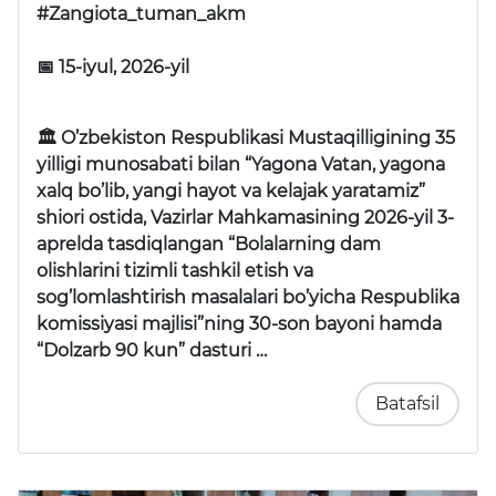
#Zangiota_tuman_akm
📅 15-iyul, 2026-yil
🏛 O’zbekiston Respublikasi Mustaqilligining 35
yilligi munosabati bilan “Yagona Vatan, yagona
xalq bo’lib, yangi hayot va kelajak yaratamiz”
shiori ostida, Vazirlar Mahkamasining 2026-yil 3-
aprelda tasdiqlangan “Bolalarning dam
olishlarini tizimli tashkil etish va
sog’lomlashtirish masalalari bo’yicha Respublika
komissiyasi majlisi”ning 30-son bayoni hamda
“Dolzarb 90 kun” dasturi …
Batafsil