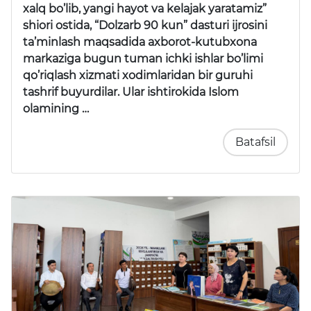
xalq bo’lib, yangi hayot va kelajak yaratamiz”
shiori ostida, “Dolzarb 90 kun” dasturi ijrosini
ta’minlash maqsadida axborot-kutubxona
markaziga bugun tuman ichki ishlar bo’limi
qo’riqlash xizmati xodimlaridan bir guruhi
tashrif buyurdilar. Ular ishtirokida Islom
olamining …
Batafsil