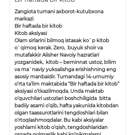
Zangiota tumani axborot-kutubxona
markazi
Bir haftada bir kitob
Kitob aksiyasi
Olam sirlarini bilmoq istasak ko`p kitob
o`qimoq kerak. Zero, buyuk shoir va
mutafakkir Alisher Navoiy hazratlari
yozganidek, kitob – beminnat ustoz, bilim
va ma`naviy yuksalishga erishishning eng
asosiy manbaidir. Tumandagi 14-umumiy
o’rta ta’lim maktabida “Bir haftada bir kitob”
aksiyasi o’tkazilmoqda. Unda maktab
o’quvchilari ustozlari boshchiligida bitta
badiiy asarni o’qib, hafta yakunida kitobdan
olgan taassurotlarini tengdoshlari bilan
o’rtoqlashmoqdalar. Bu kabi aksiyalar
yoshlarni kitob o’qish, tengdoshlaridan
orqada qolmaslik kabi ko’nikmalarni