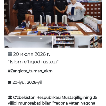
20 июля 2026 г.
“Islom e’tiqodi ustozi”
#Zangiota_tuman_akm
📅 20-iyul, 2026-yil
🏛 O’zbekiston Respublikasi Mustaqilligining 35
yilligi munosabati bilan “Yagona Vatan, yagona