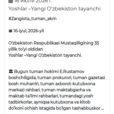
16 июля 2026 г.
Yoshlar –Yangi O’zbekiston tayanchi
#Zangiota_tuman_akm
📅 16-iyul, 2026-yil
O’zbekiston Respublikasi Mustaqilligining 35
yillik to’yi oldidan
Yoshlar –Yangi O’zbekiston tayanchi.
🏛 Bugun tuman hokimi E.Rustamov
boshchiligida, tuman prokurori, tuman gazetasi
bosh muharriri, tuman axborot-kutubxona
markazi rahbari, tuman maktabgacha va
maktab ta’limi rahbarlari, tumandagi yosh
tadbirkorlar, ayniqsa kutubxona va kitob
do’koni ochish istagida bo’lgan tashabbuskor …