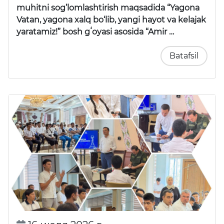
muhitni sog’lomlashtirish maqsadida “Yagona
Vatan, yagona xalq bo‘lib, yangi hayot va kelajak
yaratamiz!” bosh gʻoyasi asosida “Amir …
Batafsil