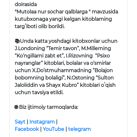
doirasida
"Mutolaa nur sochar qalblarga " mavzusida
kutubxonaga yangi kelgan kitoblarning
targʻiboti olib borildi.
📚Unda katta yoshdagi kitobxonlar uchun
J.Londoning “Temir tavon”, M.Millerning
“Ko’ngillarni zabt et”, I.Rizovning “Psixo
nayranglar” kitoblari, bolalar va o’smirlar
uchun X.Do’stmuhammadning “Bolajon
bobomning bolaligi”, N.Ostoning “Sulton
Jaloliddin va Shayx Kubro” kitoblari oʻqish
uchun tavsiya etildi.
🌐
Biz ijtimoiy tarmoqlarda:
Sayt
|
Instagram
|
Facebook
|
YouTube
|
telegram