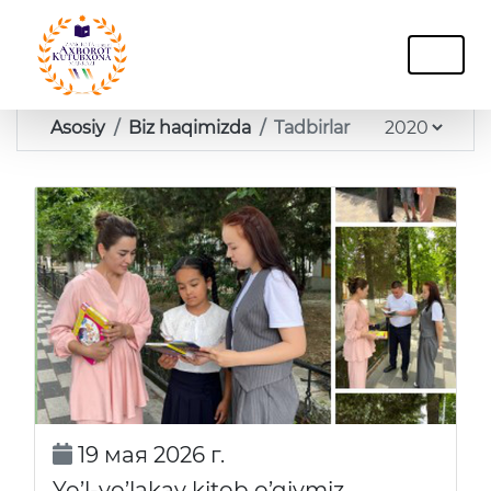
Asosiy
Biz haqimizda
Tadbirlar
19 мая 2026 г.
Yo’l-yo’lakay kitob o’qiymiz