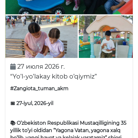
27 июля 2026 г.
“Yo’l-yo’lakay kitob o’qiymiz”
#Zangiota_tuman_akm
📅 27-iyul, 2026-yil
📚 O’zbekiston Respublikasi Mustaqilligining 35
yillik to’yi oldidan “Yagona Vatan, yagona xalq
bo’lib, yangi hayot va kelajak yaratamiz” shiori