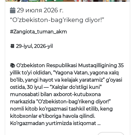
29 июля 2026 г.
“O’zbekiston-bag’rikeng diyor!”
#Zangiota_tuman_akm
📆 29-iyul, 2026-yil
📚 O’zbekiston Respublikasi Mustaqilligining 35
yillik to’yi oldidan,
“Yagona Vatan, yagona xalq
bo’lib, yangi hayot va kelajak yaratamiz”
g’oyasi
ostida, 30 iyul —
“Xalqlar do‘stligi kuni”
munosabati bilan axborot-kutubxona
markazida
“O’zbekiston-bag’rikeng diyor!”
nomli kitob ko’rgazmasi tashkil etilib, keng
kitobxonlar e’tiboriga havola qilindi.
Ko’rgazmadan yurtimizda istiqomat …