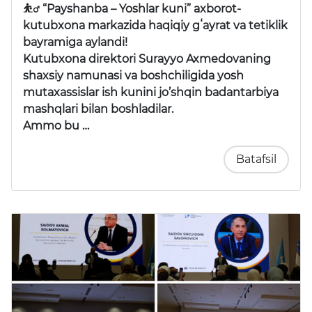
⛹️‍♂️ “Payshanba – Yoshlar kuni” axborot-
kutubxona markazida haqiqiy gʻayrat va tetiklik
bayramiga aylandi!
Kutubxona direktori Surayyo Axmedovaning
shaxsiy namunasi va boshchiligida yosh
mutaxassislar ish kunini jo’shqin badantarbiya
mashqlari bilan boshladilar.
Ammo bu …
Batafsil