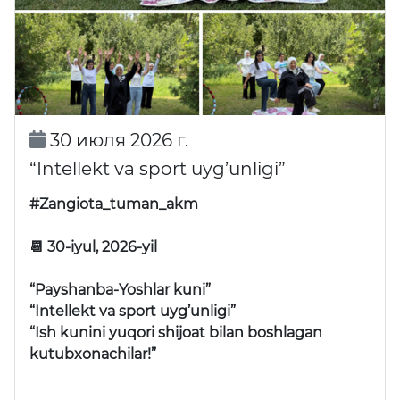
30 июля 2026 г.
“Intellekt va sport uyg’unligi”
#Zangiota_tuman_akm
📆 30-iyul, 2026-yil
“Payshanba-Yoshlar kuni”
“Intellekt va sport uyg’unligi”
“Ish kunini yuqori shijoat bilan boshlagan
kutubxonachilar!”