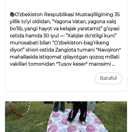
📚O’zbekiston Respublikasi Mustaqilligining 35
yillik to’yi oldidan, “Yagona Vatan, yagona xalq
bo’lib, yangi hayot va kelajak yaratamiz” g’oyasi
ostida hamda 30 iyul —
“Xalqlar do‘stligi kuni”
munosabati bilan
“O’zbekiston-bag’rikeng
diyor!”
shiori ostida Zangiota tumani "Navqiron"
mahallasida istiqomat qilayotgan qozoq millati
vakillari tomonidan
"Tusov keser"
marosimi …
Batafsil