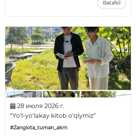
Batafsil
28 июля 2026 г.
“Yo‘l-yo‘lakay kitob o‘qiymiz”
#Zangiota_tuman_akm