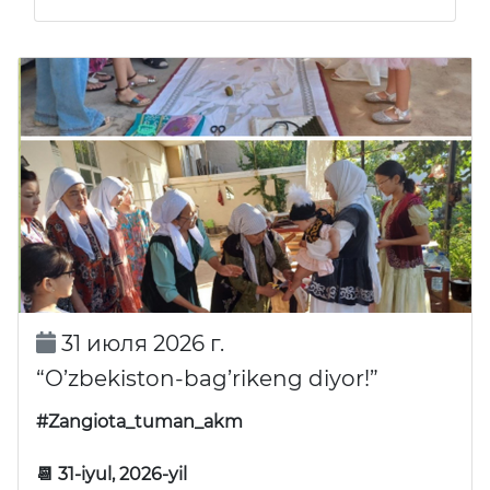
31 июля 2026 г.
“O’zbekiston-bag’rikeng diyor!”
#Zangiota_tuman_akm
📆 31-iyul, 2026-yil