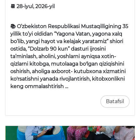
📆 28-iyul, 2026-yil
📚 O’zbekiston Respublikasi Mustaqilligining 35
yillik to’yi oldidan “Yagona Vatan, yagona xalq
bo’lib, yangi hayot va kelajak yaratamiz” shiori
ostida, “Dolzarb 90 kun” dasturi ijrosini
ta’minlash, aholini, yoshlarni ayniqsa xotin-
qizlarni kitobga, mutolaaga bo'lgan qiziqishini
oshirish, aholiga axborot- kutubxona xizmatini
ko'rsatishni yanada rivojlantirish, kitobxonlikni
keng ommalashtirish …
Batafsil