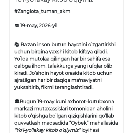
#Zangiota_tuman_akm
📅 19-may, 2026-yil
📚 Baʼzan inson butun hayotini oʻzgartirishi
uchun birgina yaxshi kitob kifoya qiladi.
Yoʻlda mutolaa qilingan har bir sahifa esa
qalbga ilhom, tafakkurga yangi ufqlar olib
kiradi. Jo’shqin hayot orasida kitob uchun
ajratilgan har bir daqiqa maʼnaviyatni
yuksaltirib, fikrni teranglashtiradi.
🏛Bugun 19-may kuni axborot-kutubxona
markazi mutaxassislari tomonidan aholini
kitob o’qishga boʻlgan qiziqishlarini qo’llab
quvvatlash maqsadida “Oybek” mahallasida
“Yo’l-yo’lakay kitob o’qiymiz”
loyihasi