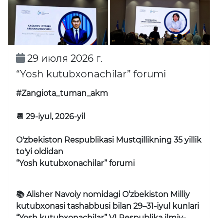
29 июля 2026 г.
“Yosh kutubxonachilar” forumi
#Zangiota_tuman_akm
📆 29-iyul, 2026-yil
O'zbekiston Respublikasi Mustqillikning 35 yillik
to'yi oldidan
“Yosh kutubxonachilar” forumi
📚 Alisher Navoiy nomidagi O‘zbekiston Milliy
kutubxonasi tashabbusi bilan 29–31-iyul kunlari
“Yosh kutubxonachilar” VI Respublika ilmiy-