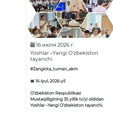
16 июля 2026 г.
Yoshlar –Yangi O’zbekiston
tayanchi
#Zangiota_tuman_akm
📅 16-iyul, 2026-yil
O’zbekiston Respublikasi
Mustaqilligining 35 yillik to’yi oldidan
Yoshlar –Yangi O’zbekiston tayanchi.