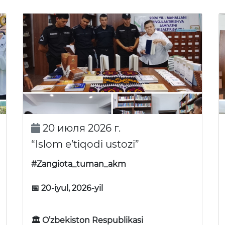
20 июля 2026 г.
“Islom e’tiqodi ustozi”
#Zangiota_tuman_akm
📅 20-iyul, 2026-yil
🏛 O’zbekiston Respublikasi