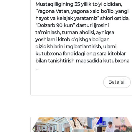
Mustaqilligining 35 yillik to’yi oldidan,
“Yagona Vatan, yagona xalq bo’lib, yangi
hayot va kelajak yaratamiz” shiori ostida,
“Dolzarb 90 kun” dasturi ijrosini
ta’minlash, tuman aholisi, ayniqsa
yoshlarni kitob o’qishga bo’lgan
qiziqishlarini rag’batlantirish, ularni
kutubxona fondidagi eng sara kitoblar
bilan tanishtirish maqsadida kutubxona
…
Batafsil