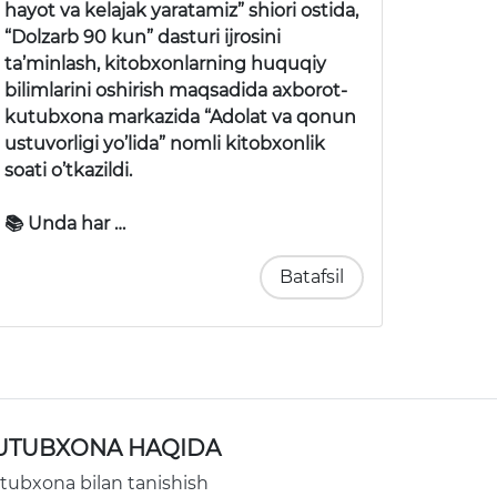
hayot va kelajak yaratamiz” shiori ostida,
“Dolzarb 90 kun” dasturi ijrosini
ta’minlash, kitobxonlarning huquqiy
bilimlarini oshirish maqsadida axborot-
kutubxona markazida “Adolat va qonun
ustuvorligi yo’lida” nomli kitobxonlik
soati o’tkazildi.
📚 Unda har …
Batafsil
UTUBXONA HAQIDA
tubxona bilan tanishish