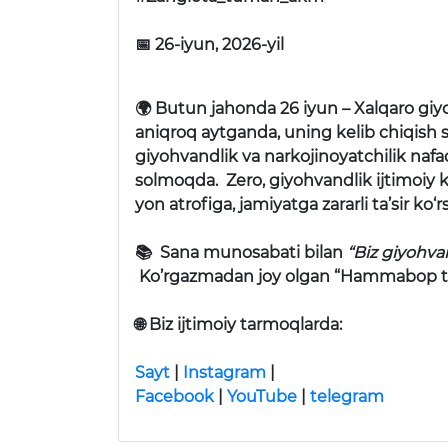
📅 26-iyun, 2026-yil
🌍 Butun jahonda 26 iyun – Xalqaro giy
aniqroq aytganda, uning kelib chiqish s
giyohvandlik va narkojinoyatchilik nafaq
solmoqda. Zero, giyohvandlik ijtimoiy kas
yon atrofiga, jamiyatga zararli ta’sir ko
📚 Sana munosabati bilan
“Biz giyohva
Ko’rgazmadan joy olgan “Hammabop tibbiy
🌐
Biz ijtimoiy tarmoqlarda:
Sayt
|
Instagram
|
Facebook
|
YouTube
|
telegram