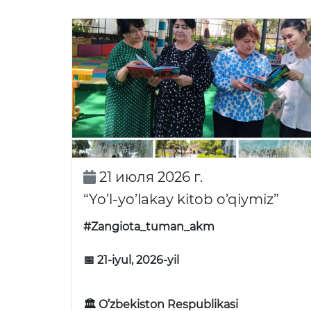
21 июля 2026 г.
“Yo’l-yo’lakay kitob o’qiymiz”
#Zangiota_tuman_akm
📅 21-iyul, 2026-yil
🏛 O’zbekiston Respublikasi