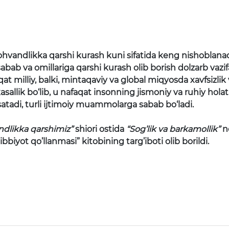
ohvandlikka qarshi kurash kuni sifatida keng nishoblanad
abab va omillariga qarshi kurash olib borish dolzarb vaz
at milliy, balki, mintaqaviy va global miqyosda xavfsizlik 
allik bo‘lib, u nafaqat insonning jismoniy va ruhiy holati
‘rsatadi, turli ijtimoiy muammolarga sabab bo‘ladi.
ndlikka qarshimiz”
shiori ostida
“Sog’lik va barkamollik”
no
ot qo’llanmasi” kitobining targ’iboti olib borildi.