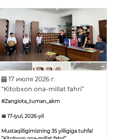
17 июля 2026 г.
“Kitobxon ona-millat fahri”
#Zangiota_tuman_akm
📅 17-iyul, 2026-yil
Mustaqilligimizning 35 yilligiga tuhfa!
“Kitobxon ona-millat fahri”