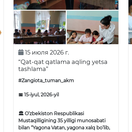
15 июля 2026 г.
“Qat-qat qatlama aqling yetsa
tashlama”
#Zangiota_tuman_akm
📅 15-iyul, 2026-yil
🏛 O’zbekiston Respublikasi
Mustaqilligining 35 yilligi munosabati
bilan “Yagona Vatan, yagona xalq bo’lib,