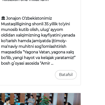
🏛 Jonajon O’zbekistonimiz
Mustaqilligining shonli 35 yillik to’yini
munosib kutib olish, ulug’ ayyom
oldidan xalqimizning kayfiyatini yanada
ko’tarish hamda jamiyatda ijtimoiy-
ma’naviy muhitni sog’lomlashtirish
maqsadida “Yagona Vatan, yagona xalq
bo‘lib, yangi hayot va kelajak yaratamiz!”
bosh gʻoyasi asosida “Amir …
Batafsil