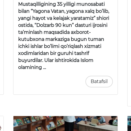
Mustaqilligining 35 yilligi munosabati
bilan “Yagona Vatan, yagona xalq bo’lib,
yangi hayot va kelajak yaratamiz” shiori
ostida, “Dolzarb 90 kun” dasturi ijrosini
ta’minlash maqsadida axborot-
kutubxona markaziga bugun tuman
ichki ishlar bo’limi qo’riqlash xizmati
xodimlaridan bir guruhi tashrif
buyurdilar. Ular ishtirokida Islom
olamining …
Batafsil