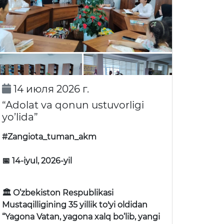
14 июля 2026 г.
“Adolat va qonun ustuvorligi
yo’lida”
#Zangiota_tuman_akm
📅 14-iyul, 2026-yil
🏛 O’zbekiston Respublikasi
Mustaqilligining 35 yillik to'yi oldidan
“Yagona Vatan, yagona xalq bo’lib, yangi