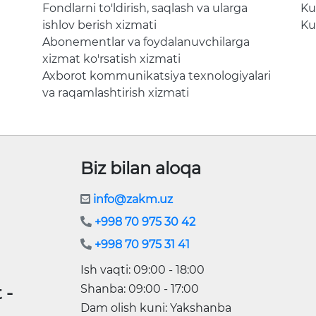
Fondlarni to'ldirish, saqlash va ularga
Ku
ishlov berish xizmati
Ku
Abonementlar va foydalanuvchilarga
xizmat ko'rsatish xizmati
Axborot kommunikatsiya texnologiyalari
va raqamlashtirish xizmati
Biz bilan aloqa
info@zakm.uz
+998 70 975 30 42
+998 70 975 31 41
Ish vaqti: 09:00 - 18:00
Shanba: 09:00 - 17:00
 -
Dam olish kuni: Yakshanba