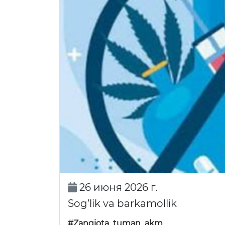
26 июня 2026 г.
Sog’lik va barkamollik
#Zangiota_tuman_akm