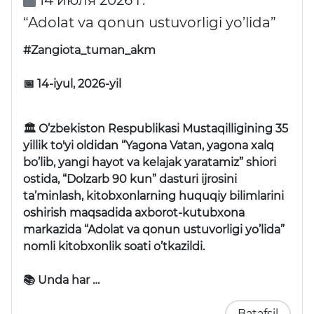
14 июля 2026 г.
“Adolat va qonun ustuvorligi yo’lida”
#Zangiota_tuman_akm
📅 14-iyul, 2026-yil
🏛 O’zbekiston Respublikasi Mustaqilligining 35
yillik to'yi oldidan “Yagona Vatan, yagona xalq
bo’lib, yangi hayot va kelajak yaratamiz” shiori
ostida, “Dolzarb 90 kun” dasturi ijrosini
ta’minlash, kitobxonlarning huquqiy bilimlarini
oshirish maqsadida axborot-kutubxona
markazida “Adolat va qonun ustuvorligi yo’lida”
nomli kitobxonlik soati o’tkazildi.
📚 Unda har …
Batafsil