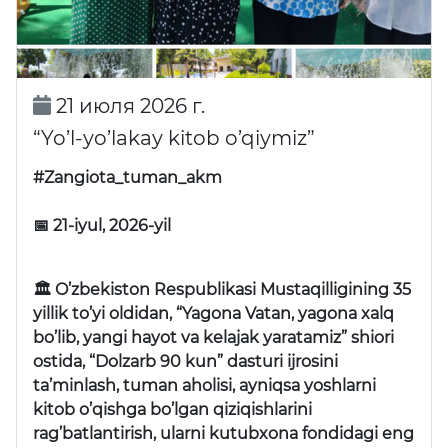
21 июля 2026 г.
“Yo’l-yo’lakay kitob o’qiymiz”
#Zangiota_tuman_akm
📅 21-iyul, 2026-yil
🏛 O’zbekiston Respublikasi Mustaqilligining 35
yillik to’yi oldidan, “Yagona Vatan, yagona xalq
bo’lib, yangi hayot va kelajak yaratamiz” shiori
ostida, “Dolzarb 90 kun” dasturi ijrosini
ta’minlash, tuman aholisi, ayniqsa yoshlarni
kitob o’qishga bo’lgan qiziqishlarini
rag’batlantirish, ularni kutubxona fondidagi eng