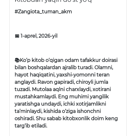
#Zangiota_tuman_akm
📅 1-aprel, 2026-yil
📚Ko‘p kitob o‘qigan odam tafakkur doirasi
bilan boshqalardan ajralib turadi. Olamni,
hayot haqiqatini, yaxshi-yomonni teran
anglaydi. Ravon gapiradi, chiroyli jumla
tuzadi. Mutolaa aqlni charxlaydi, xotirani
mustahkamlaydi. Eng muhimi yangilik
yaratishga undaydi, ichki xotirjamlikni
ta’minlaydi, kishida o‘ziga ishonchni
oshiradi. Shu sabab kitobxonlik doim keng
targ‘ib etiladi.