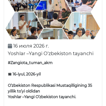
16 июля 2026 г.
Yoshlar –Yangi O’zbekiston tayanchi
#Zangiota_tuman_akm
📅 16-iyul, 2026-yil
O’zbekiston Respublikasi Mustaqilligining 35
yillik to’yi oldidan
Yoshlar –Yangi O’zbekiston tayanchi.