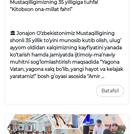
Mustaqilligimizning 35 yilligiga tuhfa!
“Kitobxon ona-millat fahri”
🏛 Jonajon O’zbekistonimiz Mustaqilligining
shonli 35 yillik to’yini munosib kutib olish, ulug’
ayyom oldidan xalqimizning kayfiyatini yanada
ko’tarish hamda jamiyatda ijtimoiy-ma’naviy
muhitni sog’lomlashtirish maqsadida “Yagona
Vatan, yagona xalq bo‘lib, yangi hayot va kelajak
yaratamiz!” bosh gʻoyasi asosida “Amir …
Batafsil