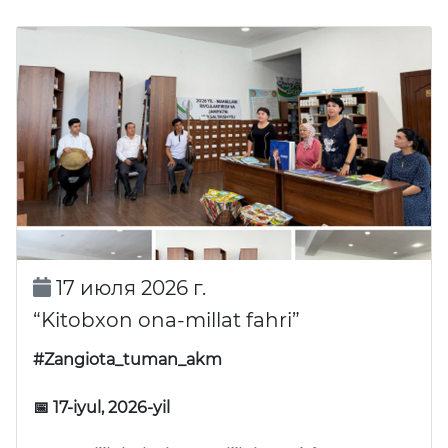
17 июля 2026 г.
“Kitobxon ona-millat fahri”
#Zangiota_tuman_akm
📅 17-iyul, 2026-yil