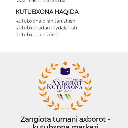
raqamlashtirish xizmati
KUTUBXONA HAQIDA
Kutubxona bilan tanishish
Kutubxonadan foydalanish
Kutubxona nizomi
Zangiota tumani axborot -
kutubxona markazi