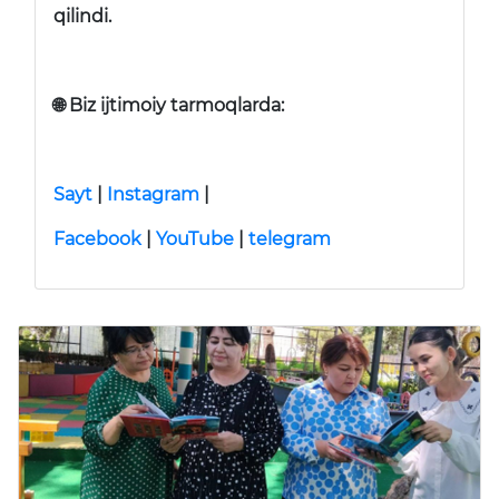
qilindi.
🌐 Biz ijtimoiy tarmoqlarda:
Sayt
|
Instagram
|
Facebook
|
YouTube
|
telegram