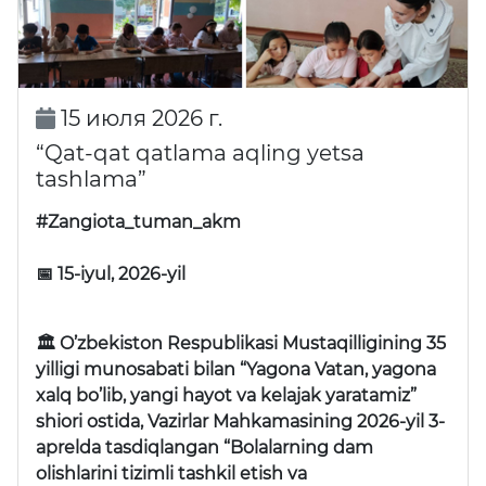
15 июля 2026 г.
“Qat-qat qatlama aqling yetsa
tashlama”
#Zangiota_tuman_akm
📅 15-iyul, 2026-yil
🏛 O’zbekiston Respublikasi Mustaqilligining 35
yilligi munosabati bilan “Yagona Vatan, yagona
xalq bo’lib, yangi hayot va kelajak yaratamiz”
shiori ostida, Vazirlar Mahkamasining 2026-yil 3-
aprelda tasdiqlangan “Bolalarning dam
olishlarini tizimli tashkil etish va