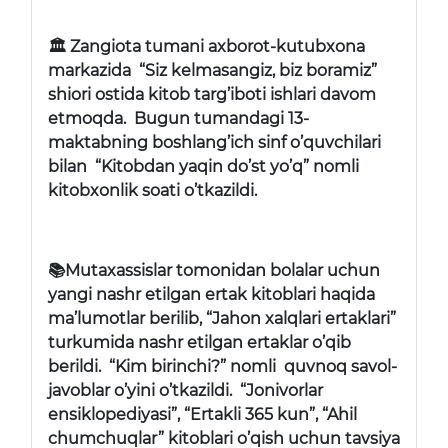
🏛 Zangiota tumani axborot-kutubxona
markazida “Siz kelmasangiz, biz boramiz”
shiori ostida kitob targ’iboti ishlari davom
etmoqda. Bugun tumandagi 13-
maktabning boshlang’ich sinf o’quvchilari
bilan “Kitobdan yaqin do’st yo’q” nomli
kitobxonlik soati o’tkazildi.
📚Mutaxassislar tomonidan bolalar uchun
yangi nashr etilgan ertak kitoblari haqida
ma’lumotlar berilib, “Jahon xalqlari ertaklari”
turkumida nashr etilgan ertaklar o’qib
berildi. “Kim birinchi?” nomli quvnoq savol-
javoblar o’yini o’tkazildi. “Jonivorlar
ensiklopediyasi”, “Ertakli 365 kun”, “Ahil
chumchuqlar” kitoblari o’qish uchun tavsiya