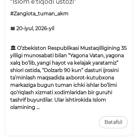
“Islom e’tiqodi ustozi”
#Zangiota_tuman_akm
📅 20-iyul, 2026-yil
🏛 O’zbekiston Respublikasi Mustaqilligining 35
yilligi munosabati bilan “Yagona Vatan, yagona
xalq bo’lib, yangi hayot va kelajak yaratamiz”
shiori ostida, “Dolzarb 90 kun” dasturi ijrosini
ta’minlash maqsadida axborot-kutubxona
markaziga bugun tuman ichki ishlar bo’limi
qo’riqlash xizmati xodimlaridan bir guruhi
tashrif buyurdilar. Ular ishtirokida Islom
olamining …
Batafsil