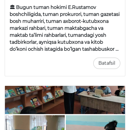
🏛 Bugun tuman hokimi E.Rustamov
boshchiligida, tuman prokurori, tuman gazetasi
bosh muharriri, tuman axborot-kutubxona
markazi rahbari, tuman maktabgacha va
maktab ta’limi rahbarlari, tumandagi yosh
tadbirkorlar, ayniqsa kutubxona va kitob
do’koni ochish istagida bo’lgan tashabbuskor …
Batafsil