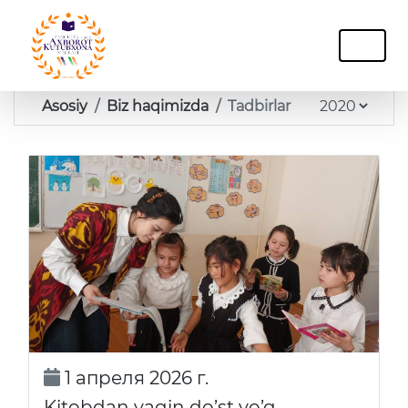
Asosiy
Biz haqimizda
Tadbirlar
1 апреля 2026 г.
Kitobdan yaqin do’st yo’q