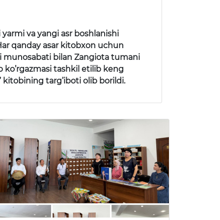
 yarmi va yangi asr boshlanishi
 “Har qanday asar kitobxon uchun
uni munosabati bilan Zangiota tumani
 ko’rgazmasi tashkil etilib keng
tobining targ’iboti olib borildi.