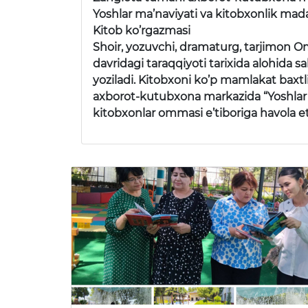
Yoshlar ma’naviyati va kitobxonlik mad
Kitob ko’rgazmasi
Shoir, yozuvchi, dramaturg, tarjimon Om
davridagi taraqqiyoti tarixida alohida 
yoziladi. Kitobxoni ko’p mamlakat baxtl
axborot-kutubxona markazida “Yoshlar m
kitobxonlar ommasi e’tiboriga havola eti