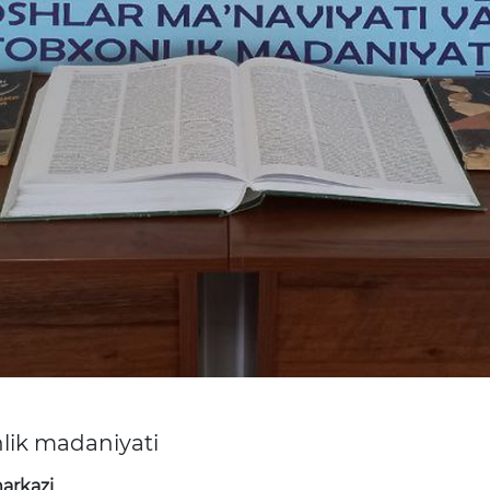
nlik madaniyati
arkazi