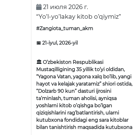
21 июля 2026 г.
“Yo’l-yo’lakay kitob o’qiymiz”
#Zangiota_tuman_akm
📅 21-iyul, 2026-yil
🏛 O’zbekiston Respublikasi
Mustaqilligining 35 yillik to’yi oldidan,
“Yagona Vatan, yagona xalq bo’lib, yangi
hayot va kelajak yaratamiz” shiori ostida,
“Dolzarb 90 kun” dasturi ijrosini
ta’minlash, tuman aholisi, ayniqsa
yoshlarni kitob o’qishga bo’lgan
qiziqishlarini rag’batlantirish, ularni
kutubxona fondidagi eng sara kitoblar
bilan tanishtirish maqsadida kutubxona
…