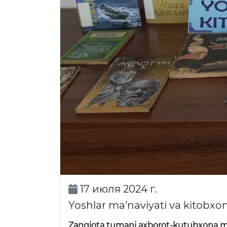
17 июля 2024 г.
Yoshlar ma’naviyati va kitobxo
Zangiota tumani axborot-kutubxona m