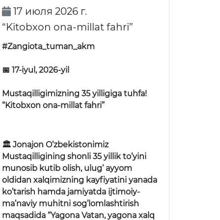
17 июля 2026 г.
“Kitobxon ona-millat fahri”
#Zangiota_tuman_akm
📅 17-iyul, 2026-yil
Mustaqilligimizning 35 yilligiga tuhfa!
“Kitobxon ona-millat fahri”
🏛 Jonajon O’zbekistonimiz
Mustaqilligining shonli 35 yillik to’yini
munosib kutib olish, ulug’ ayyom
oldidan xalqimizning kayfiyatini yanada
ko’tarish hamda jamiyatda ijtimoiy-
ma’naviy muhitni sog’lomlashtirish
maqsadida “Yagona Vatan, yagona xalq