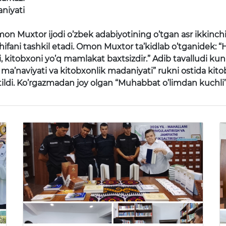
aniyati
on Muxtor ijodi o’zbek adabiyotining o’tgan asr ikkinchi
sahifani tashkil etadi. Omon Muxtor ta’kidlab o’tganidek:
i, kitobxoni yo’q mamlakat baxtsizdir.” Adib tavalludi k
a’naviyati va kitobxonlik madaniyati” rukni ostida kitob
ldi. Ko’rgazmadan joy olgan “Muhabbat o’limdan kuchli” ki