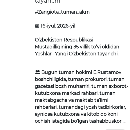
tayanchi
#Zangiota_tuman_akm
📅 16-iyul, 2026-yil
O’zbekiston Respublikasi
Mustaqilligining 35 yillik to’yi oldidan
Yoshlar –Yangi O’zbekiston tayanchi.
🏛 Bugun tuman hokimi E.Rustamov
boshchiligida, tuman prokurori, tuman
gazetasi bosh muharriri, tuman axborot-
kutubxona markazi rahbari, tuman
maktabgacha va maktab ta’limi
rahbarlari, tumandagi yosh tadbirkorlar,
ayniqsa kutubxona va kitob do’koni
ochish istagida bo’lgan tashabbuskor …