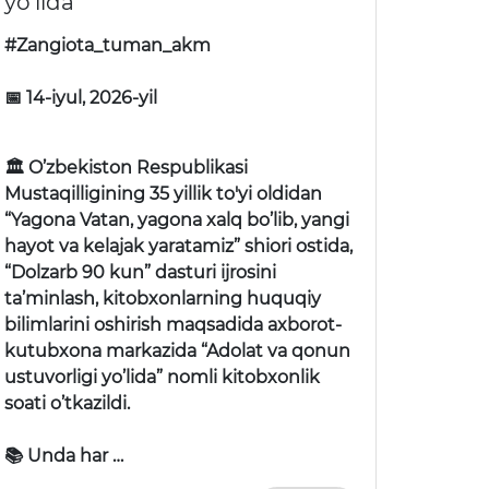
yo’lida”
#Zangiota_tuman_akm
📅 14-iyul, 2026-yil
🏛 O’zbekiston Respublikasi
Mustaqilligining 35 yillik to'yi oldidan
“Yagona Vatan, yagona xalq bo’lib, yangi
hayot va kelajak yaratamiz” shiori ostida,
“Dolzarb 90 kun” dasturi ijrosini
ta’minlash, kitobxonlarning huquqiy
bilimlarini oshirish maqsadida axborot-
kutubxona markazida “Adolat va qonun
ustuvorligi yo’lida” nomli kitobxonlik
soati o’tkazildi.
📚 Unda har …