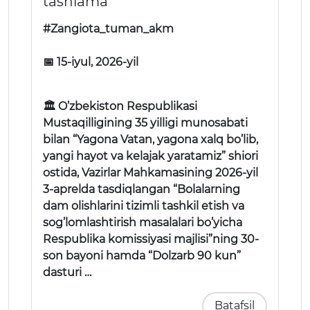
tashlama”
#Zangiota_tuman_akm
📅 15-iyul, 2026-yil
🏛 O’zbekiston Respublikasi
Mustaqilligining 35 yilligi munosabati
bilan “Yagona Vatan, yagona xalq bo’lib,
yangi hayot va kelajak yaratamiz” shiori
ostida, Vazirlar Mahkamasining 2026-yil
3-aprelda tasdiqlangan “Bolalarning
dam olishlarini tizimli tashkil etish va
sog’lomlashtirish masalalari bo’yicha
Respublika komissiyasi majlisi”ning 30-
son bayoni hamda “Dolzarb 90 kun”
dasturi …
Batafsil