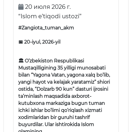
20 июля 2026 г.
“Islom e’tiqodi ustozi”
#Zangiota_tuman_akm
📅 20-iyul, 2026-yil
🏛 O’zbekiston Respublikasi
Mustaqilligining 35 yilligi munosabati
bilan “Yagona Vatan, yagona xalq bo’lib,
yangi hayot va kelajak yaratamiz” shiori
ostida, “Dolzarb 90 kun” dasturi ijrosini
ta’minlash maqsadida axborot-
kutubxona markaziga bugun tuman
ichki ishlar bo’limi qo’riqlash xizmati
xodimlaridan bir guruhi tashrif
buyurdilar. Ular ishtirokida Islom
olamining …