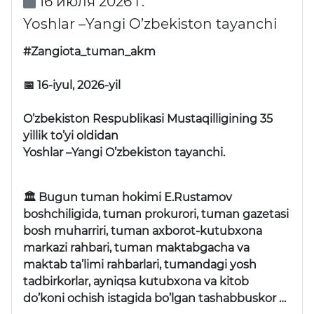
16 июля 2026 г.
Yoshlar –Yangi O’zbekiston tayanchi
#Zangiota_tuman_akm
📅 16-iyul, 2026-yil
O’zbekiston Respublikasi Mustaqilligining 35
yillik to’yi oldidan
Yoshlar –Yangi O’zbekiston tayanchi.
🏛 Bugun tuman hokimi E.Rustamov
boshchiligida, tuman prokurori, tuman gazetasi
bosh muharriri, tuman axborot-kutubxona
markazi rahbari, tuman maktabgacha va
maktab ta’limi rahbarlari, tumandagi yosh
tadbirkorlar, ayniqsa kutubxona va kitob
do’koni ochish istagida bo’lgan tashabbuskor …