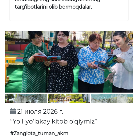
targ’ibotlarini olib bormoqdalar.
21 июля 2026 г.
“Yo’l-yo’lakay kitob o’qiymiz”
#Zangiota_tuman_akm