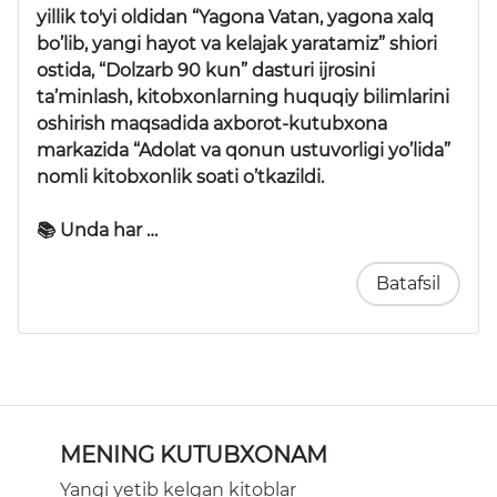
yillik to'yi oldidan “Yagona Vatan, yagona xalq
bo’lib, yangi hayot va kelajak yaratamiz” shiori
ostida, “Dolzarb 90 kun” dasturi ijrosini
ta’minlash, kitobxonlarning huquqiy bilimlarini
oshirish maqsadida axborot-kutubxona
markazida “Adolat va qonun ustuvorligi yo’lida”
nomli kitobxonlik soati o’tkazildi.
📚 Unda har …
Batafsil
MENING KUTUBXONAM
Yangi yetib kelgan kitoblar