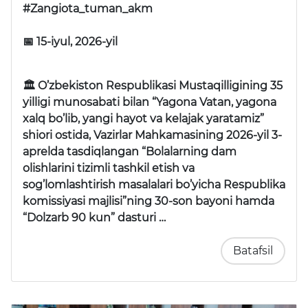
#Zangiota_tuman_akm
📅 15-iyul, 2026-yil
🏛 O’zbekiston Respublikasi Mustaqilligining 35
yilligi munosabati bilan “Yagona Vatan, yagona
xalq bo’lib, yangi hayot va kelajak yaratamiz”
shiori ostida, Vazirlar Mahkamasining 2026-yil 3-
aprelda tasdiqlangan “Bolalarning dam
olishlarini tizimli tashkil etish va
sog’lomlashtirish masalalari bo’yicha Respublika
komissiyasi majlisi”ning 30-son bayoni hamda
“Dolzarb 90 kun” dasturi …
Batafsil