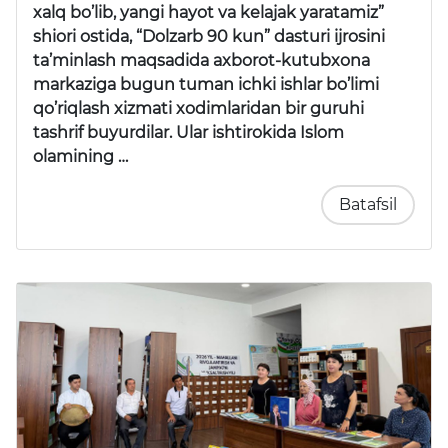
xalq bo’lib, yangi hayot va kelajak yaratamiz”
shiori ostida, “Dolzarb 90 kun” dasturi ijrosini
ta’minlash maqsadida axborot-kutubxona
markaziga bugun tuman ichki ishlar bo’limi
qo’riqlash xizmati xodimlaridan bir guruhi
tashrif buyurdilar. Ular ishtirokida Islom
olamining …
Batafsil