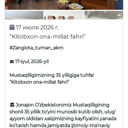
17 июля 2026 г.
“Kitobxon ona-millat fahri”
#Zangiota_tuman_akm
📅 17-iyul, 2026-yil
Mustaqilligimizning 35 yilligiga tuhfa!
“Kitobxon ona-millat fahri”
🏛 Jonajon O’zbekistonimiz Mustaqilligining
shonli 35 yillik to’yini munosib kutib olish, ulug’
ayyom oldidan xalqimizning kayfiyatini yanada
ko’tarish hamda jamiyatda ijtimoiy-ma’naviy