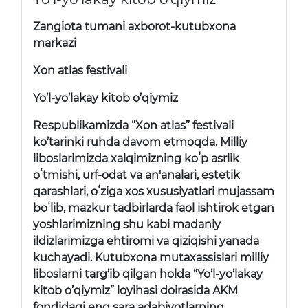
Zangiota tumani axborot-kutubxona
markazi
Xon atlas festivali
Yo’l-yo’lakay kitob o’qiymiz
Respublikamizda “Xon atlas” festivali
ko’tarinki ruhda davom etmoqda. Milliy
liboslarimizda xalqimizning koʻp asrlik
oʻtmishi, urf-odat va an'analari, estetik
qarashlari, oʻziga xos xususiyatlari mujassam
boʻlib, mazkur tadbirlarda faol ishtirok etgan
yoshlarimizning shu kabi madaniy
ildizlarimizga ehtiromi va qiziqishi yanada
kuchayadi. Kutubxona mutaxassislari milliy
liboslarni targ’ib qilgan holda “Yo’l-yo’lakay
kitob o’qiymiz” loyihasi doirasida AKM
fondidagi eng sara adabiyotlarning