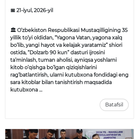
📅 21-iyul, 2026-yil
🏛 O’zbekiston Respublikasi Mustaqilligining 35
yillik to’yi oldidan, “Yagona Vatan, yagona xalq
bo’lib, yangi hayot va kelajak yaratamiz” shiori
ostida, “Dolzarb 90 kun” dasturi ijrosini
ta’minlash, tuman aholisi, ayniqsa yoshlarni
kitob o’qishga bo’lgan qiziqishlarini
rag’batlantirish, ularni kutubxona fondidagi eng
sara kitoblar bilan tanishtirish maqsadida
kutubxona …
Batafsil