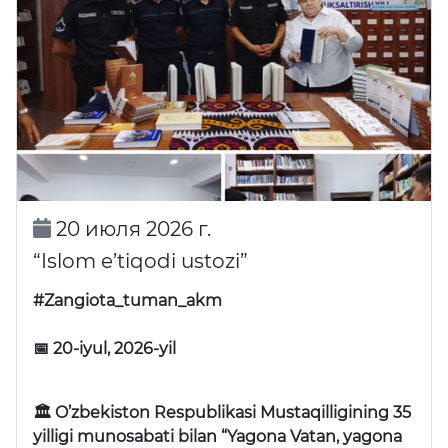
20 июля 2026 г.
“Islom e’tiqodi ustozi”
#Zangiota_tuman_akm
📅 20-iyul, 2026-yil
🏛 O’zbekiston Respublikasi Mustaqilligining 35
yilligi munosabati bilan “Yagona Vatan, yagona