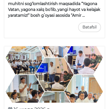
muhitni sog’lomlashtirish maqsadida “Yagona
Vatan, yagona xalq bo‘lib, yangi hayot va kelajak
yaratamiz!” bosh gʻoyasi asosida “Amir …
Batafsil