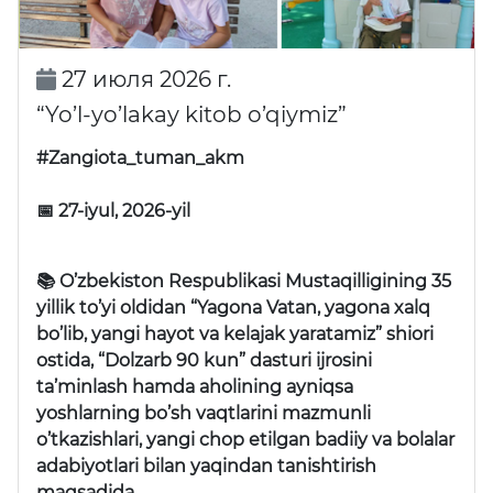
27 июля 2026 г.
“Yo’l-yo’lakay kitob o’qiymiz”
#Zangiota_tuman_akm
📅 27-iyul, 2026-yil
📚 O’zbekiston Respublikasi Mustaqilligining 35
yillik to’yi oldidan “Yagona Vatan, yagona xalq
bo’lib, yangi hayot va kelajak yaratamiz” shiori
ostida, “Dolzarb 90 kun” dasturi ijrosini
ta’minlash hamda aholining ayniqsa
yoshlarning bo’sh vaqtlarini mazmunli
o’tkazishlari, yangi chop etilgan badiiy va bolalar
adabiyotlari bilan yaqindan tanishtirish
maqsadida …