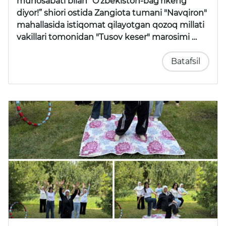
munosabati bilan
“O’zbekiston-bag’rikeng
diyor!”
shiori ostida Zangiota tumani "Navqiron"
mahallasida istiqomat qilayotgan qozoq millati
vakillari tomonidan
"Tusov keser"
marosimi …
Batafsil