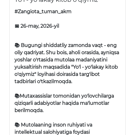
#Zangiota_tuman_akm
📅 26-may, 2026-yil
📚 Bugungi shiddatliy zamonda vaqt - eng
oliy qadriyat. Shu bois, aholi orasida, ayniqsa
yoshlar o'rtasida mutolaa madaniyatini
yuksaltirish maqsadida "Yo'l - yo'lakay kitob
o'qiymiz" loyihasi doirasida targ'ibot
tadbirlari o'tkazilmoqda.
📚Mutaxassislar tomonidan yo'lovchilarga
qiziqarli adabiyotlar haqida ma'lumotlar
berilmoqda.
📚 Mutolaaning inson ruhiyati va
intellektual salohiyatiga foydasi