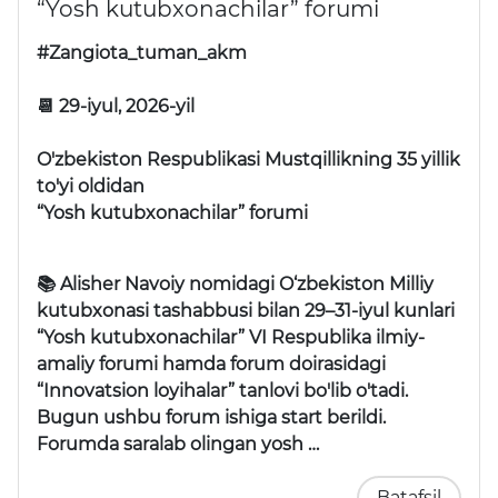
“Yosh kutubxonachilar” forumi
#Zangiota_tuman_akm
📆 29-iyul, 2026-yil
O'zbekiston Respublikasi Mustqillikning 35 yillik
to'yi oldidan
“Yosh kutubxonachilar” forumi
📚 Alisher Navoiy nomidagi O‘zbekiston Milliy
kutubxonasi tashabbusi bilan 29–31-iyul kunlari
“Yosh kutubxonachilar” VI Respublika ilmiy-
amaliy forumi
hamda forum doirasidagi
“Innovatsion loyihalar” tanlovi
bo'lib o'tadi.
Bugun ushbu forum ishiga start berildi.
Forumda saralab olingan yosh …
Batafsil