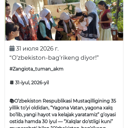
31 июля 2026 г.
“O’zbekiston-bag’rikeng diyor!”
#Zangiota_tuman_akm
📆 31-iyul, 2026-yil
📚O’zbekiston Respublikasi Mustaqilligining 35
yillik to’yi oldidan, “Yagona Vatan, yagona xalq
bo’lib, yangi hayot va kelajak yaratamiz” g’oyasi
ostida hamda 30 iyul —
“Xalqlar do‘stligi kuni”