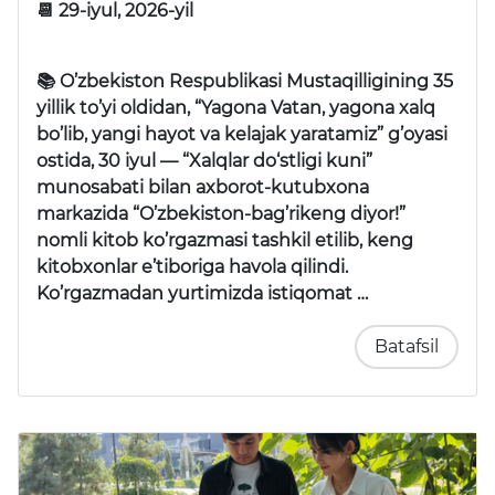
📆 29-iyul, 2026-yil
📚 O’zbekiston Respublikasi Mustaqilligining 35
yillik to’yi oldidan,
“Yagona Vatan, yagona xalq
bo’lib, yangi hayot va kelajak yaratamiz”
g’oyasi
ostida, 30 iyul —
“Xalqlar do‘stligi kuni”
munosabati bilan axborot-kutubxona
markazida
“O’zbekiston-bag’rikeng diyor!”
nomli kitob ko’rgazmasi tashkil etilib, keng
kitobxonlar e’tiboriga havola qilindi.
Ko’rgazmadan yurtimizda istiqomat …
Batafsil