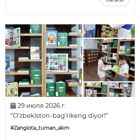
29 июля 2026 г.
“O’zbekiston-bag’rikeng diyor!”
#Zangiota_tuman_akm