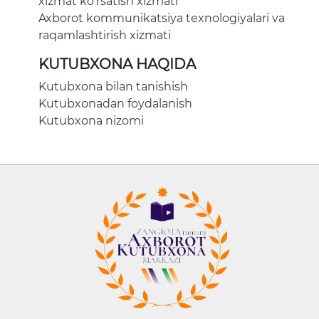
xizmat ko'rsatish xizmati
Axborot kommunikatsiya texnologiyalari va
raqamlashtirish xizmati
KUTUBXONA HAQIDA
Kutubxona bilan tanishish
Kutubxonadan foydalanish
Kutubxona nizomi