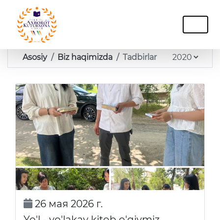
Asosiy
Biz haqimizda
Tadbirlar
26 мая 2026 г.
Yo'l - yo'lakay kitob o'qiymiz