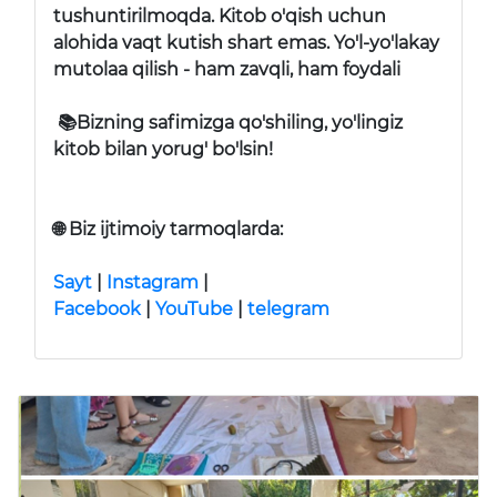
tushuntirilmoqda. Kitob o'qish uchun
alohida vaqt kutish shart emas. Yo'l-yo'lakay
mutolaa qilish - ham zavqli, ham foydali
📚Bizning safimizga qo'shiling, yo'lingiz
kitob bilan yorug' bo'lsin!
🌐
Biz ijtimoiy tarmoqlarda:
Sayt
|
Instagram
|
Facebook
|
YouTube
|
telegram