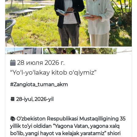
28 июля 2026 г.
“Yo‘l-yo‘lakay kitob o‘qiymiz”
#Zangiota_tuman_akm
📆 28-iyul, 2026-yil
📚 O’zbekiston Respublikasi Mustaqilligining 35
yillik to’yi oldidan “Yagona Vatan, yagona xalq
bo’lib, yangi hayot va kelajak yaratamiz” shiori