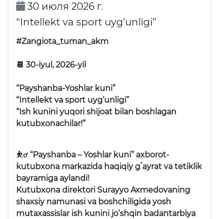
30 июля 2026 г.
“Intellekt va sport uyg’unligi”
#Zangiota_tuman_akm
📆 30-iyul, 2026-yil
“Payshanba-Yoshlar kuni”
“Intellekt va sport uyg’unligi”
“Ish kunini yuqori shijoat bilan boshlagan
kutubxonachilar!”
⛹️‍♂️ “Payshanba – Yoshlar kuni” axborot-
kutubxona markazida haqiqiy gʻayrat va tetiklik
bayramiga aylandi!
Kutubxona direktori Surayyo Axmedovaning
shaxsiy namunasi va boshchiligida yosh
mutaxassislar ish kunini jo’shqin badantarbiya