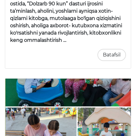
ostida, “Dolzarb 90 kun” dasturi ijrosini
ta’minlash, aholini, yoshlarni ayniqsa xotin-
qizlarni kitobga, mutolaaga bo'lgan qiziqishini
oshirish, aholiga axborot- kutubxona xizmatini
ko'rsatishni yanada rivojlantirish, kitobxonlikni
keng ommalashtirish …
Batafsil