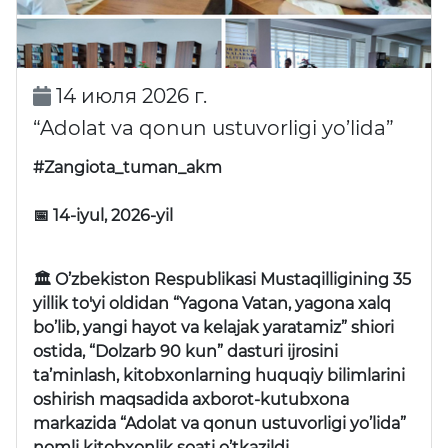
14 июля 2026 г.
“Adolat va qonun ustuvorligi yo’lida”
#Zangiota_tuman_akm
📅 14-iyul, 2026-yil
🏛 O’zbekiston Respublikasi Mustaqilligining 35
yillik to'yi oldidan “Yagona Vatan, yagona xalq
bo’lib, yangi hayot va kelajak yaratamiz” shiori
ostida, “Dolzarb 90 kun” dasturi ijrosini
ta’minlash, kitobxonlarning huquqiy bilimlarini
oshirish maqsadida axborot-kutubxona
markazida “Adolat va qonun ustuvorligi yo’lida”
nomli kitobxonlik soati o’tkazildi.