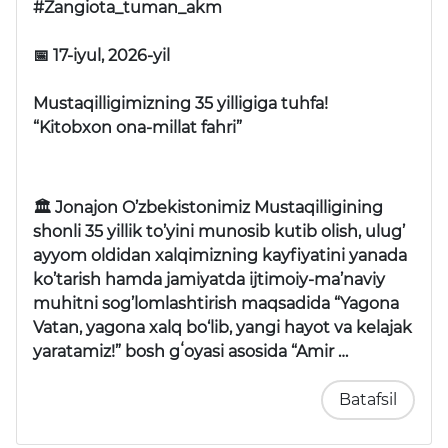
#Zangiota_tuman_akm
📅 17-iyul, 2026-yil
Mustaqilligimizning 35 yilligiga tuhfa!
“Kitobxon ona-millat fahri”
🏛 Jonajon O’zbekistonimiz Mustaqilligining
shonli 35 yillik to’yini munosib kutib olish, ulug’
ayyom oldidan xalqimizning kayfiyatini yanada
ko’tarish hamda jamiyatda ijtimoiy-ma’naviy
muhitni sog’lomlashtirish maqsadida “Yagona
Vatan, yagona xalq bo‘lib, yangi hayot va kelajak
yaratamiz!” bosh gʻoyasi asosida “Amir …
Batafsil