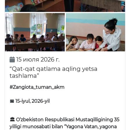
15 июля 2026 г.
“Qat-qat qatlama aqling yetsa
tashlama”
#Zangiota_tuman_akm
📅 15-iyul, 2026-yil
🏛 O’zbekiston Respublikasi Mustaqilligining 35
yilligi munosabati bilan “Yagona Vatan, yagona