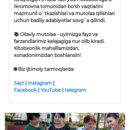
Ikromovna tomonidan bo'sh vaqtlarini
mazmunli o`tkazishlari va mutolaa qilishlari
uchun badiiy adabiyotlar sovg`a qilindi.
📚 Oilaviy mutolaa - uyimizga fayz va
farzandlarimiz kelajagiga nur olib kiradi.
Kitobxonlik mahalllamizdan,
xonadonimizdan boshlansin!
🌐
Biz ijtimoiy tarmoqlarda:
Sayt
|
Instagram
|
Facebook
|
YouTube
|
telegram