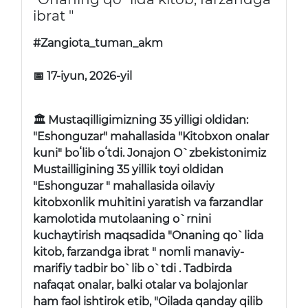
ibrat "
#Zangiota_tuman_akm
📅 17-iyun, 2026-yil
🏛 Mustaqilligimizning 35 yilligi oldidan:
"Eshonguzar" mahallasida "Kitobxon onalar
kuni" boʻlib oʻtdi. Jonajon O`zbekistonimiz
Mustailligining 35 yillik toyi oldidan
"Eshonguzar " mahallasida oilaviy
kitobxonlik muhitini yaratish va farzandlar
kamolotida mutolaaning o`rnini
kuchaytirish maqsadida "Onaning qo`lida
kitob, farzandga ibrat " nomli manaviy-
marifiy tadbir bo`lib o`tdi . Tadbirda
nafaqat onalar, balki otalar va bolajonlar
ham faol ishtirok etib, "Oilada qanday qilib