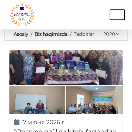
Asosiy
Biz haqimizda
Tadbirlar
17 июня 2026 г.
"Onaning qo`lida kitob, farzandga