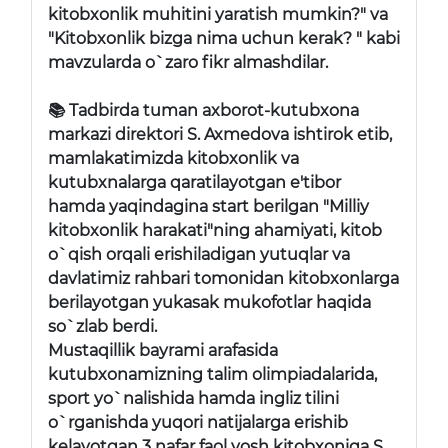
kitobxonlik muhitini yaratish mumkin?" va
"Kitobxonlik bizga nima uchun kerak? " kabi
mavzularda o`zaro fikr almashdilar.
📚 Tadbirda tuman axborot-kutubxona
markazi direktori S. Axmedova ishtirok etib,
mamlakatimizda kitobxonlik va
kutubxnalarga qaratilayotgan e'tibor
hamda yaqindagina start berilgan "Milliy
kitobxonlik harakati"ning ahamiyati, kitob
o`qish orqali erishiladigan yutuqlar va
davlatimiz rahbari tomonidan kitobxonlarga
berilayotgan yukasak mukofotlar haqida
so`zlab berdi.
Mustaqillik bayrami arafasida
kutubxonamizning talim olimpiadalarida,
sport yo`nalishida hamda ingliz tilini
o`rganishda yuqori natijalarga erishib
kelayotgan 3 nafar faol yosh kitobxoniga S.