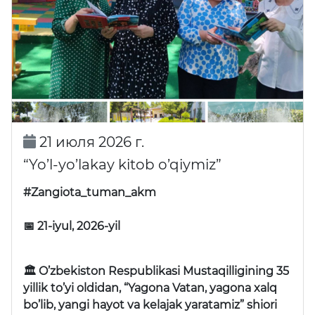
21 июля 2026 г.
“Yo’l-yo’lakay kitob o’qiymiz”
#Zangiota_tuman_akm
📅 21-iyul, 2026-yil
🏛 O’zbekiston Respublikasi Mustaqilligining 35
yillik to’yi oldidan, “Yagona Vatan, yagona xalq
bo’lib, yangi hayot va kelajak yaratamiz” shiori