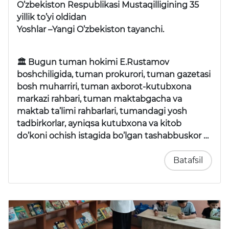
O’zbekiston Respublikasi Mustaqilligining 35
yillik to’yi oldidan
Yoshlar –Yangi O’zbekiston tayanchi.
🏛 Bugun tuman hokimi E.Rustamov
boshchiligida, tuman prokurori, tuman gazetasi
bosh muharriri, tuman axborot-kutubxona
markazi rahbari, tuman maktabgacha va
maktab ta’limi rahbarlari, tumandagi yosh
tadbirkorlar, ayniqsa kutubxona va kitob
do’koni ochish istagida bo’lgan tashabbuskor …
Batafsil