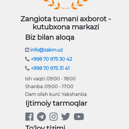
Zangiota tumani axborot -
kutubxona markazi
Biz bilan aloqa
info@zakm.uz
+998 70 975 30 42
+998 70 975 31 41
Ish vaqti: 09:00 - 18:00
Shanba: 09:00 - 17:00
Dam olish kuni: Yakshanba
Ijtimoiy tarmoqlar
To'lov tizimi