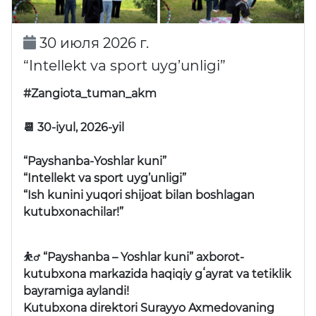
30 июля 2026 г.
“Intellekt va sport uyg’unligi”
#Zangiota_tuman_akm
📆 30-iyul, 2026-yil
“Payshanba-Yoshlar kuni”
“Intellekt va sport uyg’unligi”
“Ish kunini yuqori shijoat bilan boshlagan
kutubxonachilar!”
⛹️‍♂️ “Payshanba – Yoshlar kuni” axborot-
kutubxona markazida haqiqiy gʻayrat va tetiklik
bayramiga aylandi!
Kutubxona direktori Surayyo Axmedovaning