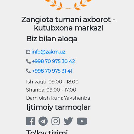
Zangiota tumani axborot -
kutubxona markazi
Biz bilan aloqa
info@zakm.uz
+998 70 975 30 42
+998 70 975 31 41
Ish vaqti: 09:00 - 18:00
Shanba: 09:00 - 17:00
Dam olish kuni: Yakshanba
Ijtimoiy tarmoqlar
To'lov tizimi