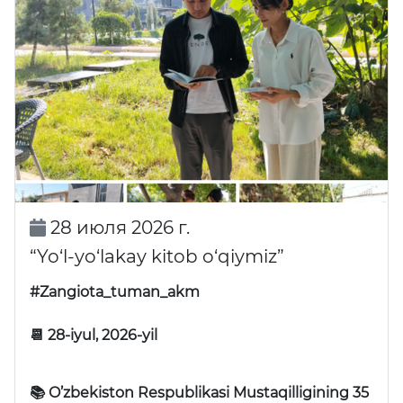
28 июля 2026 г.
“Yo‘l-yo‘lakay kitob o‘qiymiz”
#Zangiota_tuman_akm
📆 28-iyul, 2026-yil
📚 O’zbekiston Respublikasi Mustaqilligining 35