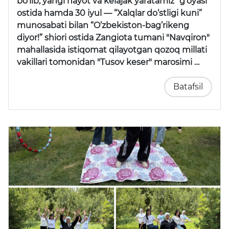
bo’lib, yangi hayot va kelajak yaratamiz” g’oyasi
ostida hamda 30 iyul —
“Xalqlar do‘stligi kuni”
munosabati bilan
“O’zbekiston-bag’rikeng
diyor!”
shiori ostida Zangiota tumani "Navqiron"
mahallasida istiqomat qilayotgan qozoq millati
vakillari tomonidan
"Tusov keser"
marosimi …
Batafsil