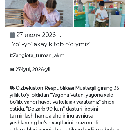
27 июля 2026 г.
“Yo’l-yo’lakay kitob o’qiymiz”
#Zangiota_tuman_akm
📅 27-iyul, 2026-yil
📚 O’zbekiston Respublikasi Mustaqilligining 35
yillik to’yi oldidan “Yagona Vatan, yagona xalq
bo’lib, yangi hayot va kelajak yaratamiz” shiori
ostida, “Dolzarb 90 kun” dasturi ijrosini
ta’minlash hamda aholining ayniqsa
yoshlarning bo’sh vaqtlarini mazmunli
o’tkazishlari, yangi chop etilgan badiiy va bolalar