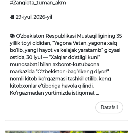
#Zangiota_tuman_akm
📆 29-iyul, 2026-yil
📚 O’zbekiston Respublikasi Mustaqilligining 35
yillik to’yi oldidan,
“Yagona Vatan, yagona xalq
bo’lib, yangi hayot va kelajak yaratamiz”
g’oyasi
ostida, 30 iyul —
“Xalqlar do‘stligi kuni”
munosabati bilan axborot-kutubxona
markazida
“O’zbekiston-bag’rikeng diyor!”
nomli kitob ko’rgazmasi tashkil etilib, keng
kitobxonlar e’tiboriga havola qilindi.
Ko’rgazmadan yurtimizda istiqomat …
Batafsil