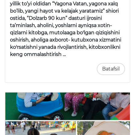
yillik to’yi oldidan “Yagona Vatan, yagona xalq
bo’lib, yangi hayot va kelajak yaratamiz” shiori
ostida, “Dolzarb 90 kun” dasturi ijrosini
ta’minlash, aholini, yoshlarni ayniqsa xotin-
qizlarni kitobga, mutolaaga bo'lgan qiziqishini
oshirish, aholiga axborot- kutubxona xizmatini
ko'rsatishni yanada rivojlantirish, kitobxonlikni
keng ommalashtirish …
Batafsil