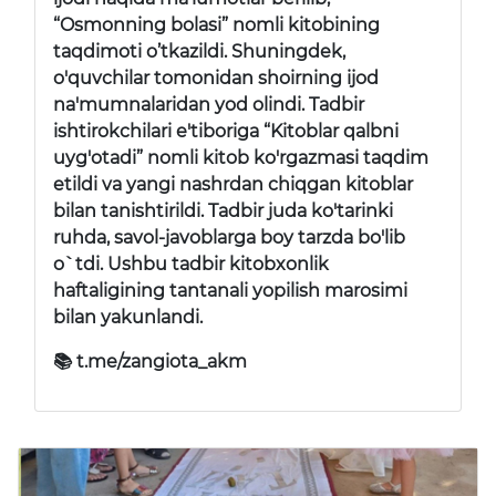
“Osmonning bolasi” nomli kitobining
taqdimoti o’tkazildi. Shuningdek,
o'quvchilar tomonidan shoirning ijod
na'mumnalaridan yod olindi. Tadbir
ishtirokchilari e'tiboriga “Kitoblar qalbni
uyg'otadi” nomli kitob ko'rgazmasi taqdim
etildi va yangi nashrdan chiqgan kitoblar
bilan tanishtirildi. Tadbir juda ko'tarinki
ruhda, savol-javoblarga boy tarzda bo'lib
o`tdi. Ushbu tadbir kitobxonlik
haftaligining tantanali yopilish marosimi
bilan yakunlandi.
📚 t.me/zangiota_akm