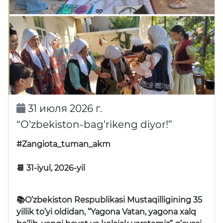
31 июля 2026 г.
“O’zbekiston-bag’rikeng diyor!”
#Zangiota_tuman_akm
📆 31-iyul, 2026-yil
📚O’zbekiston Respublikasi Mustaqilligining 35
yillik to’yi oldidan, “Yagona Vatan, yagona xalq