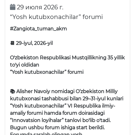
29 июля 2026 г.
“Yosh kutubxonachilar” forumi
#Zangiota_tuman_akm
📆 29-iyul, 2026-yil
O'zbekiston Respublikasi Mustqillikning 35 yillik
to'yi oldidan
“Yosh kutubxonachilar” forumi
📚 Alisher Navoiy nomidagi O‘zbekiston Milliy
kutubxonasi tashabbusi bilan 29–31-iyul kunlari
“Yosh kutubxonachilar” VI Respublika ilmiy-
amaliy forumi
hamda forum doirasidagi
“Innovatsion loyihalar” tanlovi
bo'lib o'tadi.
Bugun ushbu forum ishiga start berildi.
Forumda saralab olingan yosh …