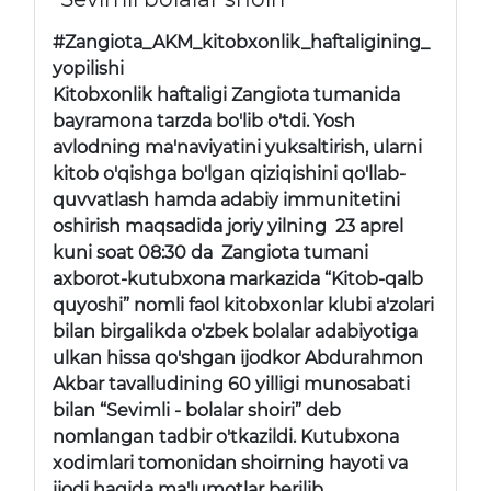
#Zangiota_AKM_kitobxonlik_haftaligining_
yopilishi
Kitobxonlik haftaligi Zangiota tumanida
bayramona tarzda bo'lib o'tdi. Yosh
avlodning ma'naviyatini yuksaltirish, ularni
kitob o'qishga bo'lgan qiziqishini qo'llab-
quvvatlash hamda adabiy immunitetini
oshirish maqsadida joriy yilning 23 aprel
kuni soat 08:30 da Zangiota tumani
axborot-kutubxona markazida “Kitob-qalb
quyoshi” nomli faol kitobxonlar klubi a'zolari
bilan birgalikda o'zbek bolalar adabiyotiga
ulkan hissa qo'shgan ijodkor Abdurahmon
Akbar tavalludining 60 yilligi munosabati
bilan “Sevimli - bolalar shoiri” deb
nomlangan tadbir o'tkazildi. Kutubxona
xodimlari tomonidan shoirning hayoti va
ijodi haqida ma'lumotlar berilib,