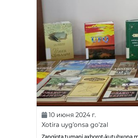
10 июня 2024 г.
Xotira uyg’onsa go’zal
Zangiota tumani axborot-kutubxona m