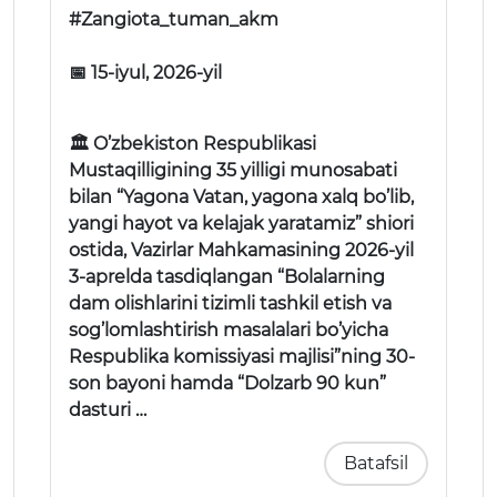
#Zangiota_tuman_akm
📅 15-iyul, 2026-yil
🏛 O’zbekiston Respublikasi
Mustaqilligining 35 yilligi munosabati
bilan “Yagona Vatan, yagona xalq bo’lib,
yangi hayot va kelajak yaratamiz” shiori
ostida, Vazirlar Mahkamasining 2026-yil
3-aprelda tasdiqlangan “Bolalarning
dam olishlarini tizimli tashkil etish va
sog’lomlashtirish masalalari bo’yicha
Respublika komissiyasi majlisi”ning 30-
son bayoni hamda “Dolzarb 90 kun”
dasturi …
Batafsil