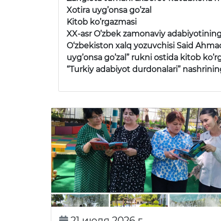
Xotira uyg’onsa go’zal
Kitob ko’rgazmasi
XX-asr O’zbek zamonaviy adabiyotining yi
O‘zbekiston xalq yozuvchisi Said Ahma
uyg’onsa go’zal” rukni ostida kitob ko’
“Turkiy adabiyot durdonalari” nashrining
21 июля 2026 г.