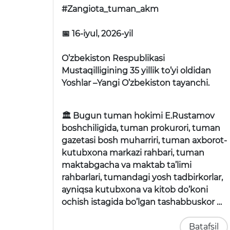
#Zangiota_tuman_akm
📅 16-iyul, 2026-yil
O’zbekiston Respublikasi
Mustaqilligining 35 yillik to’yi oldidan
Yoshlar –Yangi O’zbekiston tayanchi.
🏛 Bugun tuman hokimi E.Rustamov
boshchiligida, tuman prokurori, tuman
gazetasi bosh muharriri, tuman axborot-
kutubxona markazi rahbari, tuman
maktabgacha va maktab ta’limi
rahbarlari, tumandagi yosh tadbirkorlar,
ayniqsa kutubxona va kitob do’koni
ochish istagida bo’lgan tashabbuskor …
Batafsil