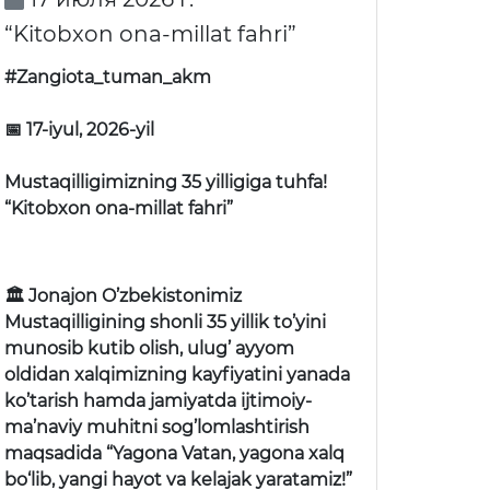
“Kitobxon ona-millat fahri”
#Zangiota_tuman_akm
📅 17-iyul, 2026-yil
Mustaqilligimizning 35 yilligiga tuhfa!
“Kitobxon ona-millat fahri”
🏛 Jonajon O’zbekistonimiz
Mustaqilligining shonli 35 yillik to’yini
munosib kutib olish, ulug’ ayyom
oldidan xalqimizning kayfiyatini yanada
ko’tarish hamda jamiyatda ijtimoiy-
ma’naviy muhitni sog’lomlashtirish
maqsadida “Yagona Vatan, yagona xalq
bo‘lib, yangi hayot va kelajak yaratamiz!”