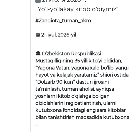
“Yo’l-yo’lakay kitob o’qiymiz”
#Zangiota_tuman_akm
📅 21-iyul, 2026-yil
🏛 O’zbekiston Respublikasi
Mustaqilligining 35 yillik to’yi oldidan,
“Yagona Vatan, yagona xalq bo’lib, yangi
hayot va kelajak yaratamiz” shiori ostida,
“Dolzarb 90 kun” dasturi ijrosini
ta’minlash, tuman aholisi, ayniqsa
yoshlarni kitob o’qishga bo’lgan
qiziqishlarini rag’batlantirish, ularni
kutubxona fondidagi eng sara kitoblar
bilan tanishtirish maqsadida kutubxona
…