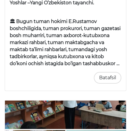
Yoshlar –Yangi O’zbekiston tayanchi.
🏛 Bugun tuman hokimi E.Rustamov
boshchiligida, tuman prokurori, tuman gazetasi
bosh muharriri, tuman axborot-kutubxona
markazi rahbari, tuman maktabgacha va
maktab ta’limi rahbarlari, tumandagi yosh
tadbirkorlar, ayniqsa kutubxona va kitob
do’koni ochish istagida bo’lgan tashabbuskor …
Batafsil