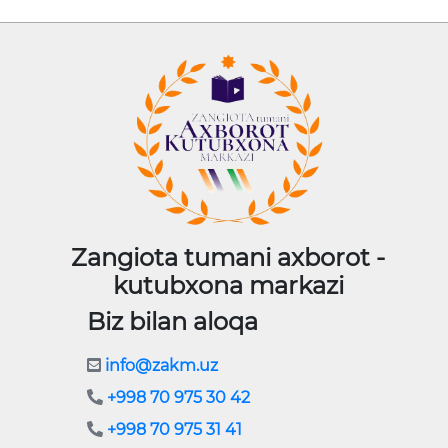
Zangiota tumani axborot -
kutubxona markazi
Biz bilan aloqa
info@zakm.uz
+998 70 975 30 42
+998 70 975 31 41