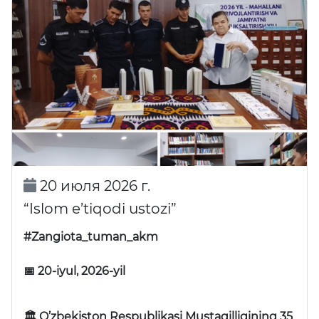
20 июля 2026 г.
“Islom e’tiqodi ustozi”
#Zangiota_tuman_akm
📅 20-iyul, 2026-yil
🏛 O’zbekiston Respublikasi Mustaqilligining 35