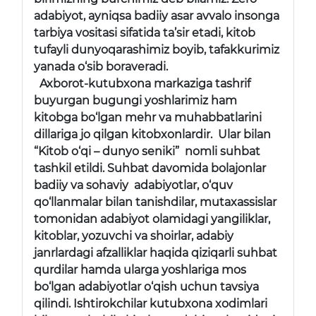
adabiyot, ayniqsa badiiy asar avvalo insonga
tarbiya vositasi sifatida ta’sir etadi, kitob
tufayli dunyoqarashimiz boyib, tafakkurimiz
yanada o‘sib boraveradi.
Axborot-kutubxona markaziga tashrif
buyurgan bugungi yoshlarimiz ham
kitobga bo‘lgan mehr va muhabbatlarini
dillariga jo qilgan kitobxonlardir. Ular bilan
“Kitob o‘qi – dunyo seniki” nomli suhbat
tashkil etildi. Suhbat davomida bolajonlar
badiiy va sohaviy adabiyotlar, o‘quv
qo‘llanmalar bilan tanishdilar, mutaxassislar
tomonidan adabiyot olamidagi yangiliklar,
kitoblar, yozuvchi va shoirlar, adabiy
janrlardagi afzalliklar haqida qiziqarli suhbat
qurdilar hamda ularga yoshlariga mos
bo‘lgan adabiyotlar o‘qish uchun tavsiya
qilindi. Ishtirokchilar kutubxona xodimlari