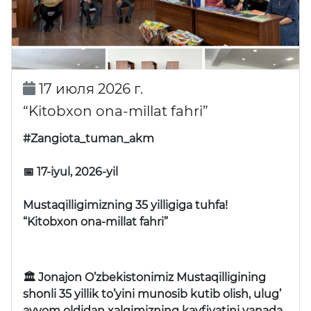
17 июля 2026 г.
“Kitobxon ona-millat fahri”
#Zangiota_tuman_akm
📅 17-iyul, 2026-yil
Mustaqilligimizning 35 yilligiga tuhfa!
“Kitobxon ona-millat fahri”
🏛 Jonajon O’zbekistonimiz Mustaqilligining
shonli 35 yillik to’yini munosib kutib olish, ulug’
ayyom oldidan xalqimizning kayfiyatini yanada