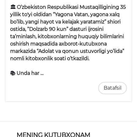
🏛 O’zbekiston Respublikasi Mustaqilligining 35
yillik to'yi oldidan “Yagona Vatan, yagona xalq
bo’lib, yangi hayot va kelajak yaratamiz” shiori
ostida, “Dolzarb 90 kun” dasturi ijrosini
ta’minlash, kitobxonlarning huquqiy bilimlarini
oshirish maqsadida axborot-kutubxona
markazida “Adolat va qonun ustuvorligi yo’lida”
nomli kitobxonlik soati o’tkazildi.
📚 Unda har …
Batafsil
MENING KUTUBXONAM