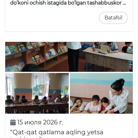
do’koni ochish istagida bo’lgan tashabbuskor …
Batafsil
15 июля 2026 г.
“Qat-qat qatlama aqling yetsa