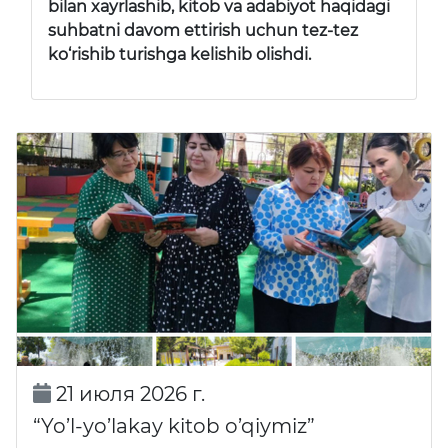
bilan xayrlashib, kitob va adabiyot haqidagi
suhbatni davom ettirish uchun tez-tez
ko‘rishib turishga kelishib olishdi.
21 июля 2026 г.
“Yo’l-yo’lakay kitob o’qiymiz”