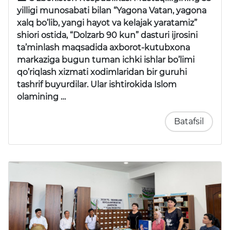
yilligi munosabati bilan “Yagona Vatan, yagona
xalq bo’lib, yangi hayot va kelajak yaratamiz”
shiori ostida, “Dolzarb 90 kun” dasturi ijrosini
ta’minlash maqsadida axborot-kutubxona
markaziga bugun tuman ichki ishlar bo’limi
qo’riqlash xizmati xodimlaridan bir guruhi
tashrif buyurdilar. Ular ishtirokida Islom
olamining …
Batafsil