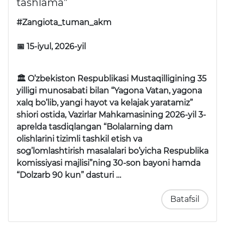
tashlama”
#Zangiota_tuman_akm
📅 15-iyul, 2026-yil
🏛 O’zbekiston Respublikasi Mustaqilligining 35
yilligi munosabati bilan “Yagona Vatan, yagona
xalq bo’lib, yangi hayot va kelajak yaratamiz”
shiori ostida, Vazirlar Mahkamasining 2026-yil 3-
aprelda tasdiqlangan “Bolalarning dam
olishlarini tizimli tashkil etish va
sog’lomlashtirish masalalari bo’yicha Respublika
komissiyasi majlisi”ning 30-son bayoni hamda
“Dolzarb 90 kun” dasturi …
Batafsil