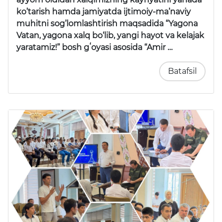
ko’tarish hamda jamiyatda ijtimoiy-ma’naviy
muhitni sog’lomlashtirish maqsadida “Yagona
Vatan, yagona xalq bo‘lib, yangi hayot va kelajak
yaratamiz!” bosh gʻoyasi asosida “Amir …
Batafsil