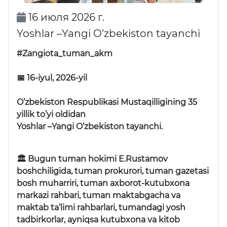
16 июля 2026 г.
Yoshlar –Yangi O’zbekiston tayanchi
#Zangiota_tuman_akm
📅 16-iyul, 2026-yil
O’zbekiston Respublikasi Mustaqilligining 35
yillik to’yi oldidan
Yoshlar –Yangi O’zbekiston tayanchi.
🏛 Bugun tuman hokimi E.Rustamov
boshchiligida, tuman prokurori, tuman gazetasi
bosh muharriri, tuman axborot-kutubxona
markazi rahbari, tuman maktabgacha va
maktab ta’limi rahbarlari, tumandagi yosh
tadbirkorlar, ayniqsa kutubxona va kitob