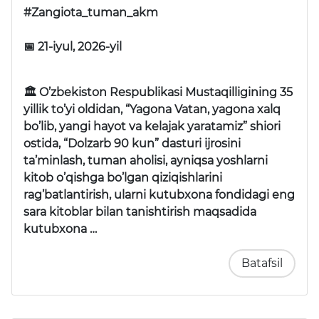
#Zangiota_tuman_akm
📅 21-iyul, 2026-yil
🏛 O’zbekiston Respublikasi Mustaqilligining 35
yillik to’yi oldidan, “Yagona Vatan, yagona xalq
bo’lib, yangi hayot va kelajak yaratamiz” shiori
ostida, “Dolzarb 90 kun” dasturi ijrosini
ta’minlash, tuman aholisi, ayniqsa yoshlarni
kitob o’qishga bo’lgan qiziqishlarini
rag’batlantirish, ularni kutubxona fondidagi eng
sara kitoblar bilan tanishtirish maqsadida
kutubxona …
Batafsil