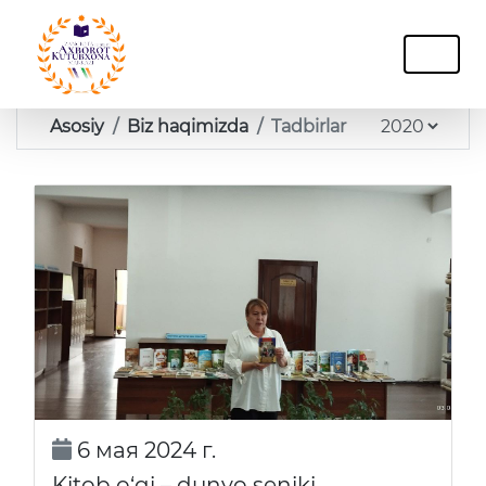
Asosiy
Biz haqimizda
Tadbirlar
6 мая 2024 г.
Kitob o‘qi – dunyo seniki