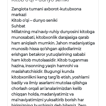
Zangiota tumani axborot-kutubxona
markazi
Kitob o‘qi – dunyo seniki
Suhbat
Millatning ma’naviy-ruhiy dunyosini kitobga
munosabati, kitobxonlik darajasiga qarab
ham aniqlash mumkin. Jahon madaniyatiga
munosib hissa qo‘shgan ajdodlarimiz
erishgan betakror yutuqlarining sababi
ham kitob mutolaasidir. Kitob tuganmas
hazina, insonning yaqin hamrohi va
maslahatchisidir. Bugungi kunda
kitobxonlikni keng targ‘ib etish, yoshlarni
badiiy va ilmiy asarlarni mutolaa qilishga
chorlash orqali an’analarimizdan kelib
chiqqan holda, madaniyatimiz va
ma’naviyatimizni yuksaltirib borish har
birimizning burchimiz deb bilamiz. Zero