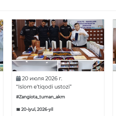
20 июля 2026 г.
“Islom e’tiqodi ustozi”
#Zangiota_tuman_akm
📅 20-iyul, 2026-yil