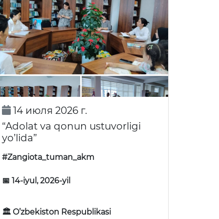
14 июля 2026 г.
“Adolat va qonun ustuvorligi
yo’lida”
#Zangiota_tuman_akm
📅 14-iyul, 2026-yil
🏛 O’zbekiston Respublikasi