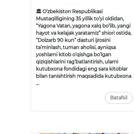
🏛 O’zbekiston Respublikasi
Mustaqilligining 35 yillik to’yi oldidan,
“Yagona Vatan, yagona xalq bo’lib, yangi
hayot va kelajak yaratamiz” shiori ostida,
“Dolzarb 90 kun” dasturi ijrosini
ta’minlash, tuman aholisi, ayniqsa
yoshlarni kitob o’qishga bo’lgan
qiziqishlarini rag’batlantirish, ularni
kutubxona fondidagi eng sara kitoblar
bilan tanishtirish maqsadida kutubxona
…
Batafsil