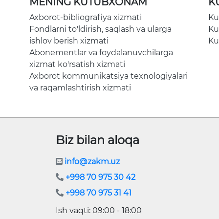
MENING KUTUBXONAM
K
Axborot-bibliografiya xizmati
Ku
Fondlarni to'ldirish, saqlash va ularga
Ku
ishlov berish xizmati
Ku
Abonementlar va foydalanuvchilarga
xizmat ko'rsatish xizmati
Axborot kommunikatsiya texnologiyalari
va raqamlashtirish xizmati
Biz bilan aloqa
info@zakm.uz
+998 70 975 30 42
+998 70 975 31 41
Ish vaqti: 09:00 - 18:00