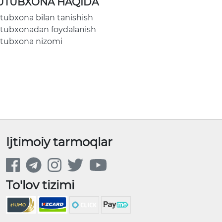
UTUBXONA HAQIDA
tubxona bilan tanishish
tubxonadan foydalanish
tubxona nizomi
Ijtimoiy tarmoqlar
To'lov tizimi