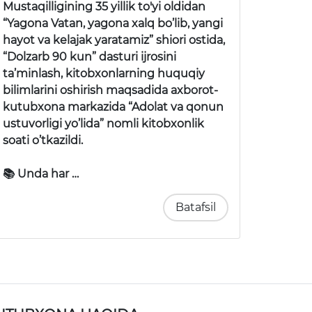
Mustaqilligining 35 yillik to'yi oldidan
“Yagona Vatan, yagona xalq bo’lib, yangi
hayot va kelajak yaratamiz” shiori ostida,
“Dolzarb 90 kun” dasturi ijrosini
ta’minlash, kitobxonlarning huquqiy
bilimlarini oshirish maqsadida axborot-
kutubxona markazida “Adolat va qonun
ustuvorligi yo’lida” nomli kitobxonlik
soati o’tkazildi.
📚 Unda har …
Batafsil