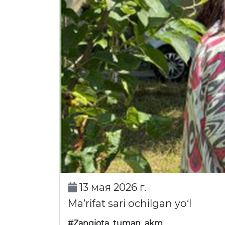
13 мая 2026 г.
Ma’rifat sari ochilgan yo‘l
#Zangiota_tuman_akm