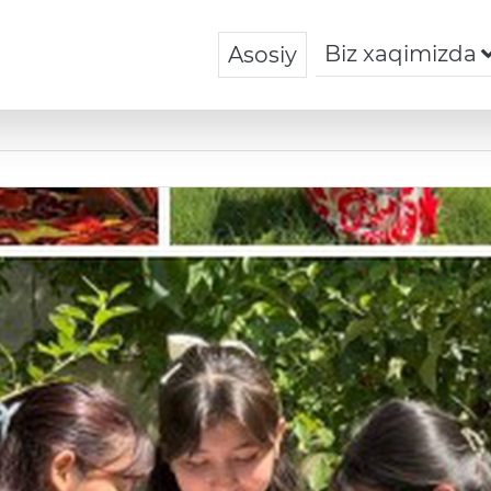
Biz xaqimizda
Asosiy