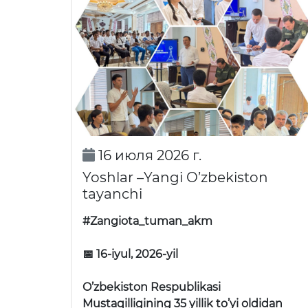
16 июля 2026 г.
Yoshlar –Yangi O’zbekiston
tayanchi
#Zangiota_tuman_akm
📅 16-iyul, 2026-yil
O’zbekiston Respublikasi
Mustaqilligining 35 yillik to’yi oldidan