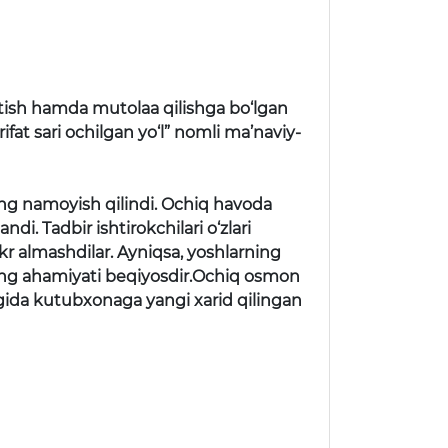
itish hamda mutolaa qilishga bo‘lgan
at sari ochilgan yo‘l” nomli ma’naviy-
ng namoyish qilindi. Ochiq havoda
i. Tadbir ishtirokchilari o‘zlari
kr almashdilar. Ayniqsa, yoshlarning
rning ahamiyati beqiyosdir.Ochiq osmon
’ngida kutubxonaga yangi xarid qilingan