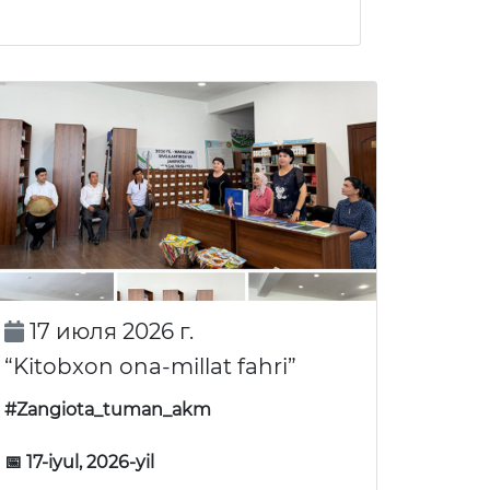
17 июля 2026 г.
“Kitobxon ona-millat fahri”
#Zangiota_tuman_akm
📅 17-iyul, 2026-yil