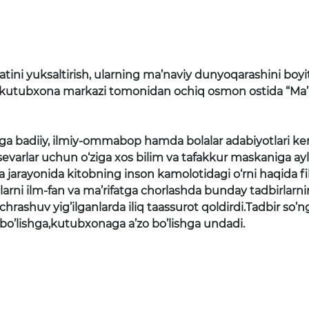
tini yuksaltirish, ularning ma’naviy dunyoqarashini boy
-kutubxona markazi tomonidan ochiq osmon ostida “Ma’rif
ga badiiy, ilmiy-ommabop hamda bolalar adabiyotlari ke
arlar uchun o‘ziga xos bilim va tafakkur maskaniga ayland
aa jarayonida kitobning inson kamolotidagi o‘rni haqida fi
ularni ilm-fan va ma’rifatga chorlashda bunday tadbirla
chrashuv yig’ilganlarda iliq taassurot qoldirdi.Tadbir so
n bo’lishga,kutubxonaga a’zo bo’lishga undadi.