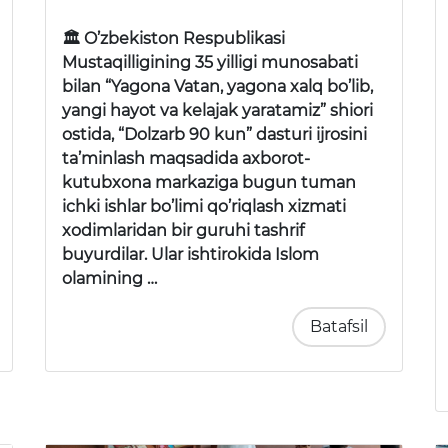
🏛 O’zbekiston Respublikasi
Mustaqilligining 35 yilligi munosabati
bilan “Yagona Vatan, yagona xalq bo’lib,
yangi hayot va kelajak yaratamiz” shiori
ostida, “Dolzarb 90 kun” dasturi ijrosini
ta’minlash maqsadida axborot-
kutubxona markaziga bugun tuman
ichki ishlar bo’limi qo’riqlash xizmati
xodimlaridan bir guruhi tashrif
buyurdilar. Ular ishtirokida Islom
olamining …
Batafsil