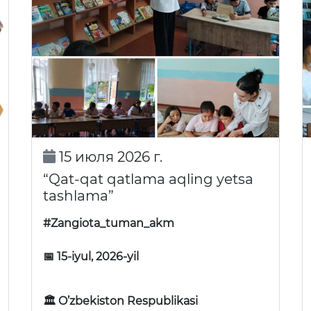
15 июля 2026 г.
“Qat-qat qatlama aqling yetsa
tashlama”
#Zangiota_tuman_akm
📅 15-iyul, 2026-yil
🏛 O’zbekiston Respublikasi