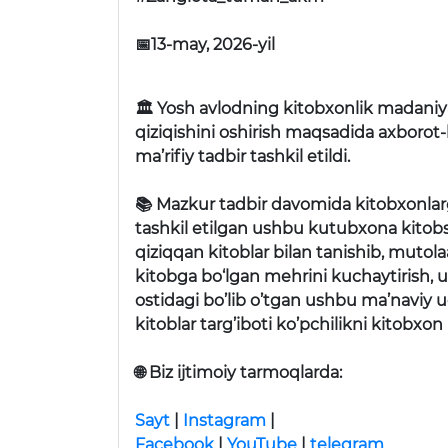
📅13-may, 2026-yil
🏛 Yosh avlodning kitobxonlik madaniya
qiziqishini oshirish maqsadida axborot
ma’rifiy tadbir tashkil etildi.
📚 Mazkur tadbir davomida kitobxonlar
tashkil etilgan ushbu kutubxona kitobsev
qiziqqan kitoblar bilan tanishib, mutol
kitobga bo‘lgan mehrini kuchaytirish, 
ostidagi bo’lib o’tgan ushbu ma’naviy u
kitoblar targ’iboti ko’pchilikni kitobxo
🌐
Biz ijtimoiy tarmoqlarda:
Sayt
|
Instagram
|
Facebook
|
YouTube
|
telegram