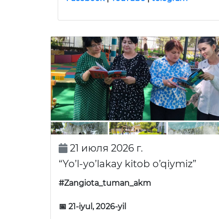
21 июля 2026 г.
“Yo’l-yo’lakay kitob o’qiymiz”
#Zangiota_tuman_akm
📅 21-iyul, 2026-yil