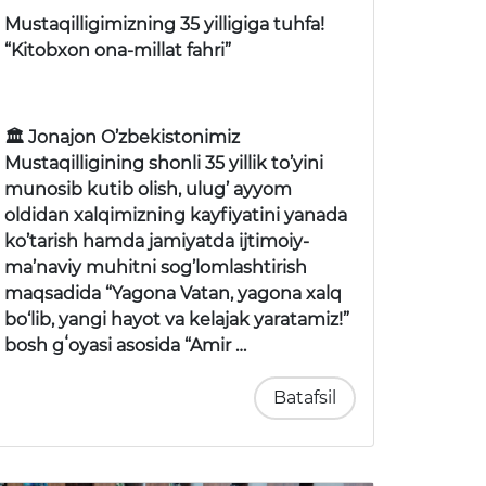
Mustaqilligimizning 35 yilligiga tuhfa!
“Kitobxon ona-millat fahri”
🏛 Jonajon O’zbekistonimiz
Mustaqilligining shonli 35 yillik to’yini
munosib kutib olish, ulug’ ayyom
oldidan xalqimizning kayfiyatini yanada
ko’tarish hamda jamiyatda ijtimoiy-
ma’naviy muhitni sog’lomlashtirish
maqsadida “Yagona Vatan, yagona xalq
bo‘lib, yangi hayot va kelajak yaratamiz!”
bosh gʻoyasi asosida “Amir …
Batafsil