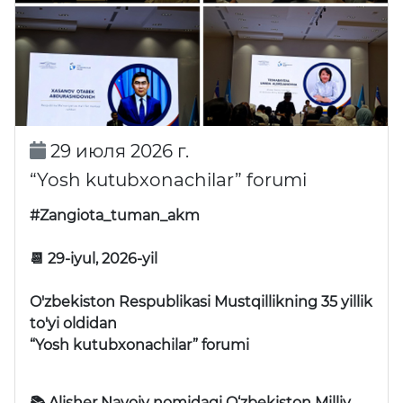
29 июля 2026 г.
“Yosh kutubxonachilar” forumi
#Zangiota_tuman_akm
📆 29-iyul, 2026-yil
O'zbekiston Respublikasi Mustqillikning 35 yillik
to'yi oldidan
“Yosh kutubxonachilar” forumi
📚 Alisher Navoiy nomidagi O‘zbekiston Milliy