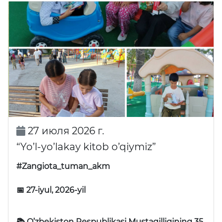
27 июля 2026 г.
“Yo’l-yo’lakay kitob o’qiymiz”
#Zangiota_tuman_akm
📅 27-iyul, 2026-yil
📚 O’zbekiston Respublikasi Mustaqilligining 35