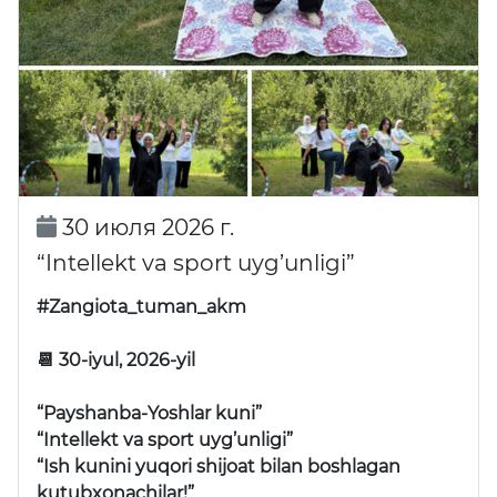
30 июля 2026 г.
“Intellekt va sport uyg’unligi”
#Zangiota_tuman_akm
📆 30-iyul, 2026-yil
“Payshanba-Yoshlar kuni”
“Intellekt va sport uyg’unligi”
“Ish kunini yuqori shijoat bilan boshlagan
kutubxonachilar!”