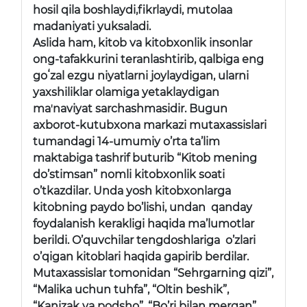
hosil qila boshlaydi,fikrlaydi, mutolaa
madaniyati yuksaladi.
Aslida ham, kitob va kitobxonlik insonlar
ong-tafakkurini teranlashtirib, qalbiga eng
goʻzal ezgu niyatlarni joylaydigan, ularni
yaxshiliklar olamiga yetaklaydigan
maʼnaviyat sarchashmasidir. Bugun
axborot-kutubxona markazi mutaxassislari
tumandagi 14-umumiy o’rta ta’lim
maktabiga tashrif buturib “Kitob mening
do’stimsan” nomli kitobxonlik soati
o’tkazdilar. Unda yosh kitobxonlarga
kitobning paydo bo’lishi, undan qanday
foydalanish kerakligi haqida ma’lumotlar
berildi. O’quvchilar tengdoshlariga o’zlari
o’qigan kitoblari haqida gapirib berdilar.
Mutaxassislar tomonidan “Sehrgarning qizi”,
“Malika uchun tuhfa”, “Oltin beshik”,
“Kanizak va podsho”, “Bo’ri bilan mergan”