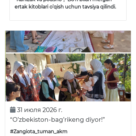
ertak kitoblari o’qish uchun tavsiya qilindi.
31 июля 2026 г.
“O’zbekiston-bag’rikeng diyor!”
#Zangiota_tuman_akm