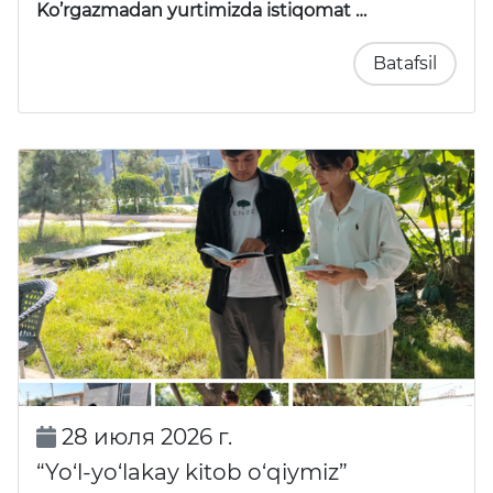
Ko’rgazmadan yurtimizda istiqomat …
Batafsil
28 июля 2026 г.
“Yo‘l-yo‘lakay kitob o‘qiymiz”