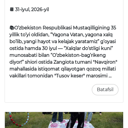
📆 31-iyul, 2026-yil
📚O’zbekiston Respublikasi Mustaqilligining 35
yillik to’yi oldidan, “Yagona Vatan, yagona xalq
bo’lib, yangi hayot va kelajak yaratamiz” g’oyasi
ostida hamda 30 iyul —
“Xalqlar do‘stligi kuni”
munosabati bilan
“O’zbekiston-bag’rikeng
diyor!”
shiori ostida Zangiota tumani "Navqiron"
mahallasida istiqomat qilayotgan qozoq millati
vakillari tomonidan
"Tusov keser"
marosimi …
Batafsil