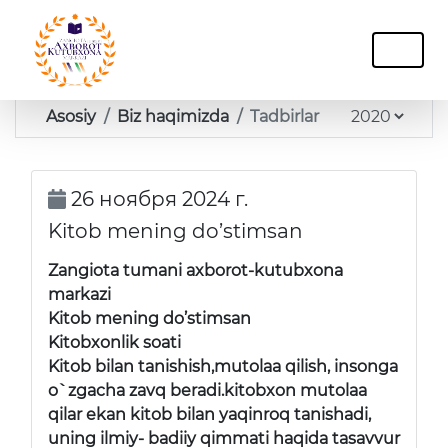
Asosiy
Biz haqimizda
Tadbirlar
26 ноября 2024 г.
Kitob mening do’stimsan
Zangiota tumani axborot-kutubxona
markazi
Kitob mening do’stimsan
Kitobxonlik soati
Kitob bilan tanishish,mutolaa qilish, insonga
o`zgacha zavq beradi.kitobxon mutolaa
qilar ekan kitob bilan yaqinroq tanishadi,
uning ilmiy- badiiy qimmati haqida tasavvur