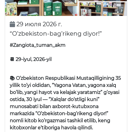
29 июля 2026 г.
“O’zbekiston-bag’rikeng diyor!”
#Zangiota_tuman_akm
📆 29-iyul, 2026-yil
📚 O’zbekiston Respublikasi Mustaqilligining 35
yillik to’yi oldidan,
“Yagona Vatan, yagona xalq
bo’lib, yangi hayot va kelajak yaratamiz”
g’oyasi
ostida, 30 iyul —
“Xalqlar do‘stligi kuni”
munosabati bilan axborot-kutubxona
markazida
“O’zbekiston-bag’rikeng diyor!”
nomli kitob ko’rgazmasi tashkil etilib, keng
kitobxonlar e’tiboriga havola qilindi.