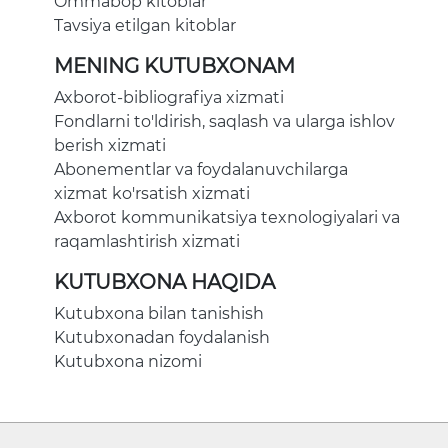
Ommabop kitoblar
Tavsiya etilgan kitoblar
MENING KUTUBXONAM
Axborot-bibliografiya xizmati
Fondlarni to'ldirish, saqlash va ularga ishlov
berish xizmati
Abonementlar va foydalanuvchilarga
xizmat ko'rsatish xizmati
Axborot kommunikatsiya texnologiyalari va
raqamlashtirish xizmati
KUTUBXONA HAQIDA
Kutubxona bilan tanishish
Kutubxonadan foydalanish
Kutubxona nizomi