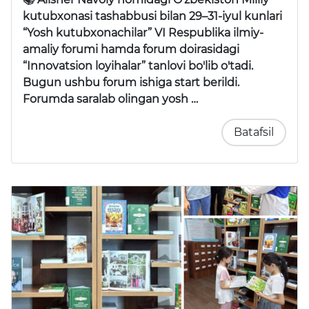
kutubxonasi tashabbusi bilan 29–31-iyul kunlari
“Yosh kutubxonachilar” VI Respublika ilmiy-
amaliy forumi
hamda forum doirasidagi
“Innovatsion loyihalar” tanlovi
bo'lib o'tadi.
Bugun ushbu forum ishiga start berildi.
Forumda saralab olingan yosh …
Batafsil