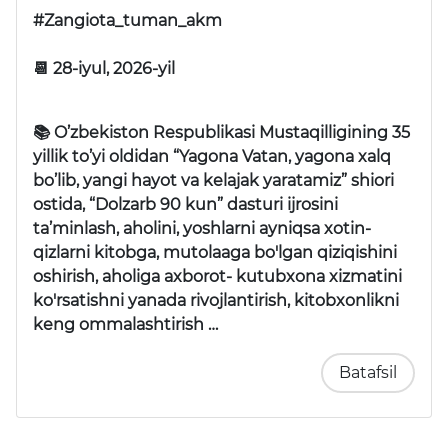
#Zangiota_tuman_akm
📆 28-iyul, 2026-yil
📚 O’zbekiston Respublikasi Mustaqilligining 35
yillik to’yi oldidan “Yagona Vatan, yagona xalq
bo’lib, yangi hayot va kelajak yaratamiz” shiori
ostida, “Dolzarb 90 kun” dasturi ijrosini
ta’minlash, aholini, yoshlarni ayniqsa xotin-
qizlarni kitobga, mutolaaga bo'lgan qiziqishini
oshirish, aholiga axborot- kutubxona xizmatini
ko'rsatishni yanada rivojlantirish, kitobxonlikni
keng ommalashtirish …
Batafsil