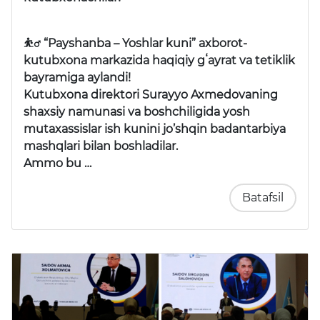
⛹️‍♂️ “Payshanba – Yoshlar kuni” axborot-
kutubxona markazida haqiqiy gʻayrat va tetiklik
bayramiga aylandi!
Kutubxona direktori Surayyo Axmedovaning
shaxsiy namunasi va boshchiligida yosh
mutaxassislar ish kunini jo’shqin badantarbiya
mashqlari bilan boshladilar.
Ammo bu …
Batafsil