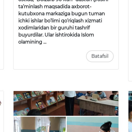
ta’minlash maqsadida axborot-
kutubxona markaziga bugun tuman
ichki ishlar bo’limi qo’riqlash xizmati
xodimlaridan bir guruhi tashrif
buyurdilar. Ular ishtirokida Islom
olamining …
Batafsil