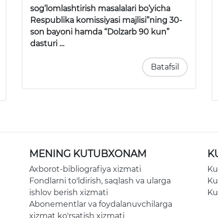
sog’lomlashtirish masalalari bo’yicha
Respublika komissiyasi majlisi”ning 30-
son bayoni hamda “Dolzarb 90 kun”
dasturi …
Batafsil
MENING KUTUBXONAM
K
Axborot-bibliografiya xizmati
Ku
Fondlarni to'ldirish, saqlash va ularga
Ku
ishlov berish xizmati
Ku
Abonementlar va foydalanuvchilarga
xizmat ko'rsatish xizmati