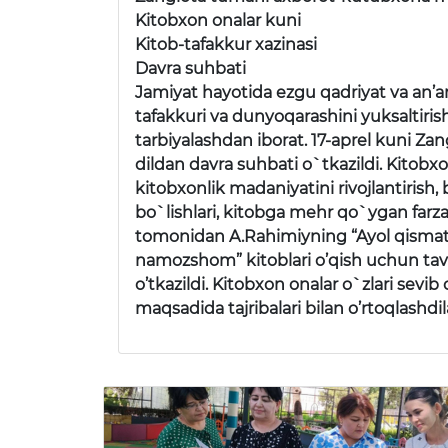
Kitobxon onalar kuni
Kitob-tafakkur xazinasi
Davra suhbati
Jamiyat hayotida ezgu qadriyat va an’an
tafakkuri va dunyoqarashini yuksaltiri
tarbiyalashdan iborat. 17-aprel kuni Zan
dildan davra suhbati o`tkazildi. Kitobxo
kitobxonlik madaniyatini rivojlantirish
bo`lishlari, kitobga mehr qo`ygan farza
tomonidan A.Rahimiyning “Ayol qismat
namozshom” kitoblari o’qish uchun tavsiy
o’tkazildi. Kitobxon onalar o`zlari sevib
maqsadida tajribalari bilan o’rtoqlashdil