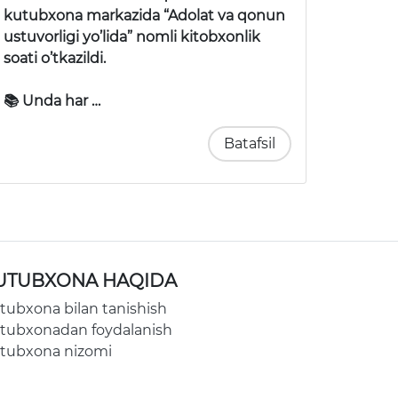
kutubxona markazida “Adolat va qonun
ustuvorligi yo’lida” nomli kitobxonlik
soati o’tkazildi.
📚 Unda har …
Batafsil
UTUBXONA HAQIDA
tubxona bilan tanishish
tubxonadan foydalanish
tubxona nizomi