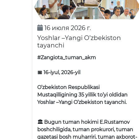
16 июля 2026 г.
Yoshlar –Yangi O’zbekiston
tayanchi
#Zangiota_tuman_akm
📅 16-iyul, 2026-yil
O’zbekiston Respublikasi
Mustaqilligining 35 yillik to’yi oldidan
Yoshlar –Yangi O’zbekiston tayanchi.
🏛 Bugun tuman hokimi E.Rustamov
boshchiligida, tuman prokurori, tuman
gazetasi bosh muharriri, tuman axborot-