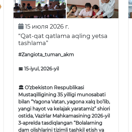
15 июля 2026 г.
“Qat-qat qatlama aqling yetsa
tashlama”
#Zangiota_tuman_akm
📅 15-iyul, 2026-yil
🏛 O’zbekiston Respublikasi
Mustaqilligining 35 yilligi munosabati
bilan “Yagona Vatan, yagona xalq bo’lib,
yangi hayot va kelajak yaratamiz” shiori
ostida, Vazirlar Mahkamasining 2026-yil
3-aprelda tasdiqlangan “Bolalarning
dam olishlarini tizimli tashkil etish va