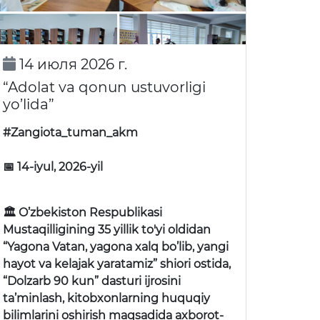
14 июля 2026 г.
“Adolat va qonun ustuvorligi
yo’lida”
#Zangiota_tuman_akm
📅 14-iyul, 2026-yil
🏛 O’zbekiston Respublikasi
Mustaqilligining 35 yillik to'yi oldidan
“Yagona Vatan, yagona xalq bo’lib, yangi
hayot va kelajak yaratamiz” shiori ostida,
“Dolzarb 90 kun” dasturi ijrosini
ta’minlash, kitobxonlarning huquqiy
bilimlarini oshirish maqsadida axborot-