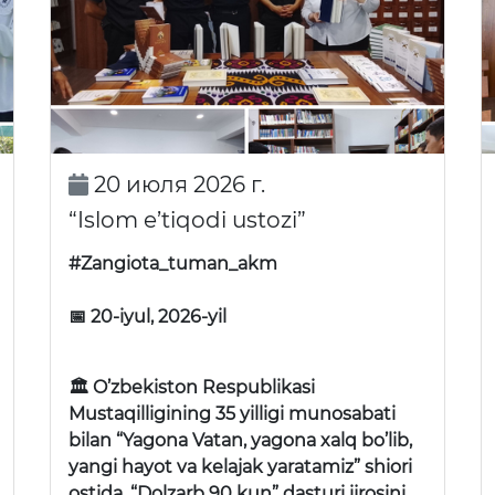
20 июля 2026 г.
“Islom e’tiqodi ustozi”
#Zangiota_tuman_akm
📅 20-iyul, 2026-yil
🏛 O’zbekiston Respublikasi
Mustaqilligining 35 yilligi munosabati
bilan “Yagona Vatan, yagona xalq bo’lib,
yangi hayot va kelajak yaratamiz” shiori
ostida, “Dolzarb 90 kun” dasturi ijrosini