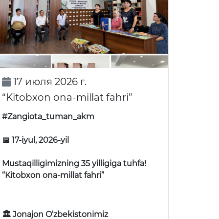
17 июля 2026 г.
“Kitobxon ona-millat fahri”
#Zangiota_tuman_akm
📅 17-iyul, 2026-yil
Mustaqilligimizning 35 yilligiga tuhfa!
“Kitobxon ona-millat fahri”
🏛 Jonajon O’zbekistonimiz