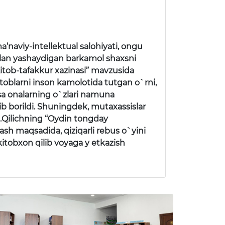
a’naviy-intellektual salohiyati, ongu
bilan yashaydigan barkamol shaxsni
“Kitob-tafakkur xazinasi” mavzusida
kitoblarni inson kamolotida tutgan o`rni,
qsa onalarning o`zlari namuna
ib borildi. Shuningdek, mutaxassislar
.Qilichning “Oydin tongday
lash maqsadida, qiziqarli rebus o`yini
i kitobxon qilib voyaga y etkazish