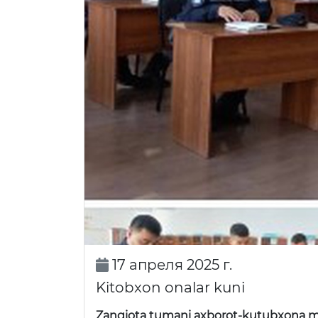
17 апреля 2025 г.
Kitobxon onalar kuni
Zangiota tumani axborot-kutubxona 