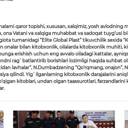
alarni qaror topishi, xususan, xalqimiz, yosh avlodning m
sh, ona Vatani va xalqiga muhabbat va sadoqat tuyg’usi 
giota tumanidagi “Elite Global Plast” tikuvchilik sexida 
n onalar bilan kitobxonlik, oilalarda kitobxonlik muhiti, 
, bunga erishish uchun eng avvalo oiladagi kattalar, ayni
ndni rag`batlantirib borishlari lozimligi haqida suhbat ol
idan lavhalar”, N.Dumbadzening “Qo’rqmang, onajon”, N
a qilindi. Yig`ilganlarning kitobxonlik darajalarini aniq
 o’qigan kitoblari, undan olgan taassurotlari, farzandlarin
ar.