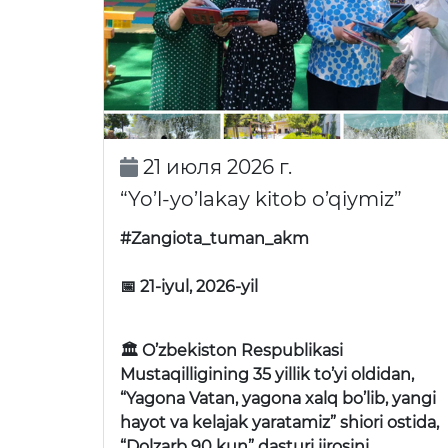
21 июля 2026 г.
“Yo’l-yo’lakay kitob o’qiymiz”
#Zangiota_tuman_akm
📅 21-iyul, 2026-yil
🏛 O’zbekiston Respublikasi
Mustaqilligining 35 yillik to’yi oldidan,
“Yagona Vatan, yagona xalq bo’lib, yangi
hayot va kelajak yaratamiz” shiori ostida,
“Dolzarb 90 kun” dasturi ijrosini