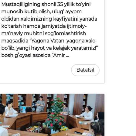
Mustaqilligining shonli 35 yillik to’yini
munosib kutib olish, ulug’ ayyom
oldidan xalqimizning kayfiyatini yanada
ko’tarish hamda jamiyatda ijtimoiy-
ma’naviy muhitni sog’lomlashtirish
maqsadida “Yagona Vatan, yagona xalq
bo‘lib, yangi hayot va kelajak yaratamiz!”
bosh gʻoyasi asosida “Amir …
Batafsil