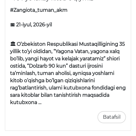
#Zangiota_tuman_akm
📅 21-iyul, 2026-yil
🏛 O’zbekiston Respublikasi Mustaqilligining 35
yillik to’yi oldidan, “Yagona Vatan, yagona xalq
bo’lib, yangi hayot va kelajak yaratamiz” shiori
ostida, “Dolzarb 90 kun” dasturi ijrosini
ta’minlash, tuman aholisi, ayniqsa yoshlarni
kitob o’qishga bo’lgan qiziqishlarini
rag’batlantirish, ularni kutubxona fondidagi eng
sara kitoblar bilan tanishtirish maqsadida
kutubxona …
Batafsil