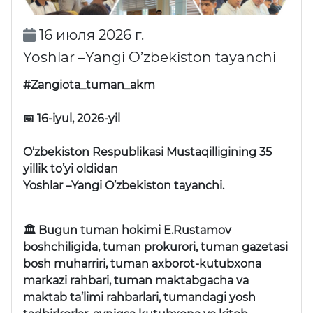
16 июля 2026 г.
Yoshlar –Yangi O’zbekiston tayanchi
#Zangiota_tuman_akm
📅 16-iyul, 2026-yil
O’zbekiston Respublikasi Mustaqilligining 35
yillik to’yi oldidan
Yoshlar –Yangi O’zbekiston tayanchi.
🏛 Bugun tuman hokimi E.Rustamov
boshchiligida, tuman prokurori, tuman gazetasi
bosh muharriri, tuman axborot-kutubxona
markazi rahbari, tuman maktabgacha va
maktab ta’limi rahbarlari, tumandagi yosh