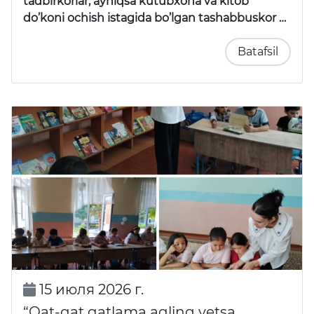
tadbirkorlar, ayniqsa kutubxona va kitob
do’koni ochish istagida bo’lgan tashabbuskor …
Batafsil
15 июля 2026 г.
“Qat-qat qatlama aqling yetsa