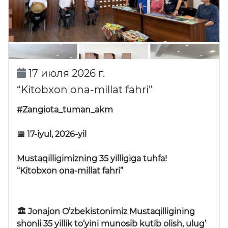
17 июля 2026 г.
“Kitobxon ona-millat fahri”
#Zangiota_tuman_akm
📅 17-iyul, 2026-yil
Mustaqilligimizning 35 yilligiga tuhfa!
“Kitobxon ona-millat fahri”
🏛 Jonajon O’zbekistonimiz Mustaqilligining
shonli 35 yillik to’yini munosib kutib olish, ulug’