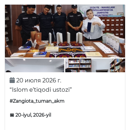
20 июля 2026 г.
“Islom e’tiqodi ustozi”
#Zangiota_tuman_akm
📅 20-iyul, 2026-yil