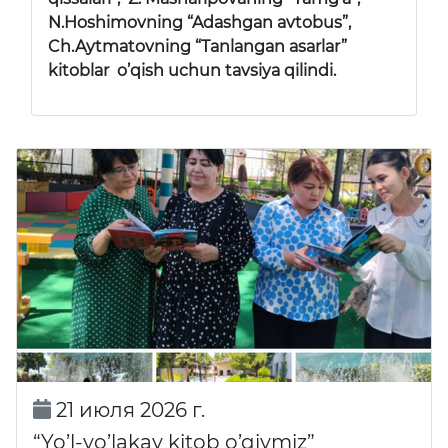
N.Hoshimovning “Adashgan avtobus”,
Ch.Aytmatovning “Tanlangan asarlar”
kitoblar o’qish uchun tavsiya qilindi.
21 июля 2026 г.
“Yo’l-yo’lakay kitob o’qiymiz”