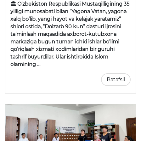
🏛 O’zbekiston Respublikasi Mustaqilligining 35
yilligi munosabati bilan “Yagona Vatan, yagona
xalq bo’lib, yangi hayot va kelajak yaratamiz”
shiori ostida, “Dolzarb 90 kun” dasturi ijrosini
ta’minlash maqsadida axborot-kutubxona
markaziga bugun tuman ichki ishlar bo’limi
qo’riqlash xizmati xodimlaridan bir guruhi
tashrif buyurdilar. Ular ishtirokida Islom
olamining …
Batafsil