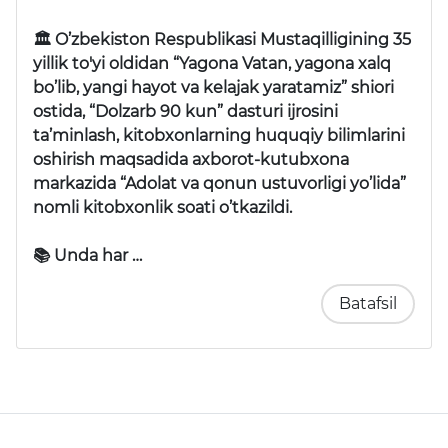
🏛 O’zbekiston Respublikasi Mustaqilligining 35
yillik to'yi oldidan “Yagona Vatan, yagona xalq
bo’lib, yangi hayot va kelajak yaratamiz” shiori
ostida, “Dolzarb 90 kun” dasturi ijrosini
ta’minlash, kitobxonlarning huquqiy bilimlarini
oshirish maqsadida axborot-kutubxona
markazida “Adolat va qonun ustuvorligi yo’lida”
nomli kitobxonlik soati o’tkazildi.
📚 Unda har …
Batafsil