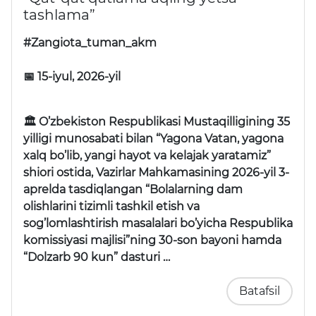
tashlama”
#Zangiota_tuman_akm
📅 15-iyul, 2026-yil
🏛 O’zbekiston Respublikasi Mustaqilligining 35
yilligi munosabati bilan “Yagona Vatan, yagona
xalq bo’lib, yangi hayot va kelajak yaratamiz”
shiori ostida, Vazirlar Mahkamasining 2026-yil 3-
aprelda tasdiqlangan “Bolalarning dam
olishlarini tizimli tashkil etish va
sog’lomlashtirish masalalari bo’yicha Respublika
komissiyasi majlisi”ning 30-son bayoni hamda
“Dolzarb 90 kun” dasturi …
Batafsil