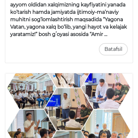
ayyom oldidan xalqimizning kayfiyatini yanada
ko’tarish hamda jamiyatda ijtimoiy-ma’naviy
muhitni sog’lomlashtirish maqsadida “Yagona
Vatan, yagona xalq bo‘lib, yangi hayot va kelajak
yaratamiz!” bosh gʻoyasi asosida “Amir …
Batafsil