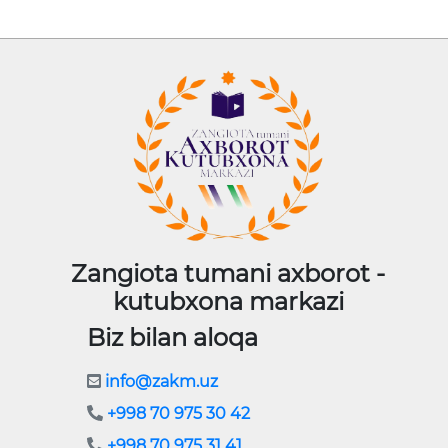
Zangiota tumani axborot -
kutubxona markazi
Biz bilan aloqa
info@zakm.uz
+998 70 975 30 42
+998 70 975 31 41