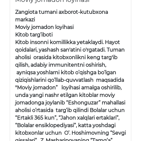
Zangiota tumani axborot-kutubxona
markazi
Moviy jomadon loyihasi
Kitob targ’iboti
Kitob insonni komillikka yetaklaydi. Hayot
qoidalari, yashash san'atini o'rgatadi. Tuman
aholisi orasida kitobxonlikni keng targ'ib
qilish, adabiy immunitentni oshirish,
ayniqsa yoshlarni kitob o’qishga bo’lgan
qiziqishlarini qo’llab-quvvatlash maqsadida
"Moviy jomadon” loyihasi amalga oshirilib,
unda yangi nashr etilgan kitoblar moviy
jomadonga joylanib “Eshonguzar” mahallasi
aholisi o’rtasida targ’ib qilindi Bolalar uchun
“Ertakli 365 kun”, “Jahon xalqlari ertaklari”,
“Bolalar ensiklopediyasi”, katta yoshdagi
kitobxonlar uchun O’. Hoshimovning “Sevgi
qissalari”, Z. Masharipovaning “Tamg’a”,