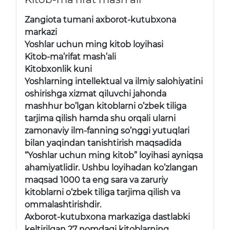
Zangiota tumani axborot-kutubxona
markazi
Yoshlar uchun ming kitob loyihasi
Kitob-ma’rifat mash’ali
Kitobxonlik kuni
Yoshlarning intellektual va ilmiy salohiyatini
oshirishga xizmat qiluvchi jahonda
mashhur bo’lgan kitoblarni o’zbek tiliga
tarjima qilish hamda shu orqali ularni
zamonaviy ilm-fanning so’nggi yutuqlari
bilan yaqindan tanishtirish maqsadida
“Yoshlar uchun ming kitob” loyihasi ayniqsa
ahamiyatlidir. Ushbu loyihadan ko’zlangan
maqsad 1000 ta eng sara va zaruriy
kitoblarni o‘zbek tiliga tarjima qilish va
ommalashtirishdir.
Axborot-kutubxona markaziga dastlabki
keltirilgan 27 nomdagi kitoblarning