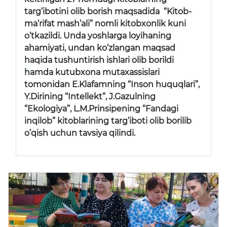
targ’ibotini olib borish maqsadida “Kitob-
ma’rifat mash’ali” nomli kitobxonlik kuni
o’tkazildi. Unda yoshlarga loyihaning
ahamiyati, undan ko’zlangan maqsad
haqida tushuntirish ishlari olib borildi
hamda kutubxona mutaxassislari
tomonidan E.Klafamning “Inson huquqlari”,
Y.Dirining “Intellekt”, J.Gazulning
“Ekologiya”, L.M.Prinsipening “Fandagi
inqilob” kitoblarining targ’iboti olib borilib
o’qish uchun tavsiya qilindi.