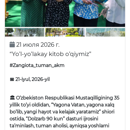
21 июля 2026 г.
“Yo’l-yo’lakay kitob o’qiymiz”
#Zangiota_tuman_akm
📅 21-iyul, 2026-yil
🏛 O’zbekiston Respublikasi Mustaqilligining 35
yillik to’yi oldidan, “Yagona Vatan, yagona xalq
bo’lib, yangi hayot va kelajak yaratamiz” shiori
ostida, “Dolzarb 90 kun” dasturi ijrosini
ta’minlash, tuman aholisi, ayniqsa yoshlarni