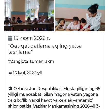
15 июля 2026 г.
“Qat-qat qatlama aqling yetsa
tashlama”
#Zangiota_tuman_akm
📅 15-iyul, 2026-yil
🏛 O’zbekiston Respublikasi Mustaqilligining 35
yilligi munosabati bilan “Yagona Vatan, yagona
xalq bo’lib, yangi hayot va kelajak yaratamiz”
shiori ostida, Vazirlar Mahkamasining 2026-yil 3-