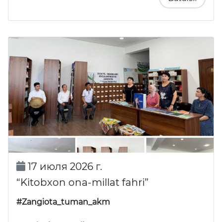
17 июля 2026 г.
“Kitobxon ona-millat fahri”
#Zangiota_tuman_akm