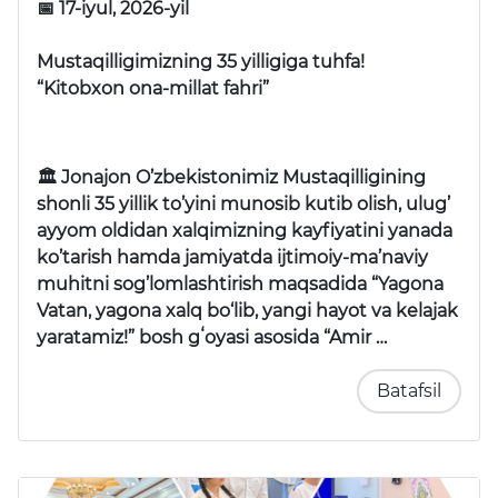
📅 17-iyul, 2026-yil
Mustaqilligimizning 35 yilligiga tuhfa!
“Kitobxon ona-millat fahri”
🏛 Jonajon O’zbekistonimiz Mustaqilligining
shonli 35 yillik to’yini munosib kutib olish, ulug’
ayyom oldidan xalqimizning kayfiyatini yanada
ko’tarish hamda jamiyatda ijtimoiy-ma’naviy
muhitni sog’lomlashtirish maqsadida “Yagona
Vatan, yagona xalq bo‘lib, yangi hayot va kelajak
yaratamiz!” bosh gʻoyasi asosida “Amir …
Batafsil