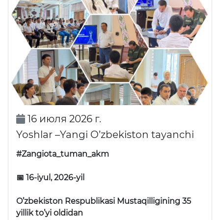
16 июля 2026 г.
Yoshlar –Yangi O’zbekiston tayanchi
#Zangiota_tuman_akm
📅 16-iyul, 2026-yil
O’zbekiston Respublikasi Mustaqilligining 35
yillik to’yi oldidan