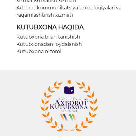
xizmat ko'rsatish xizmati
Axborot kommunikatsiya texnologiyalari va
raqamlashtirish xizmati
KUTUBXONA HAQIDA
Kutubxona bilan tanishish
Kutubxonadan foydalanish
Kutubxona nizomi