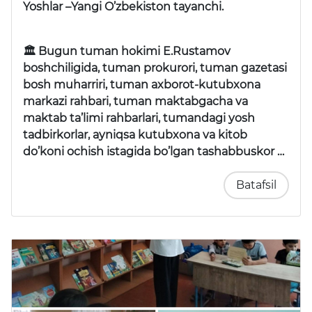
Yoshlar –Yangi O’zbekiston tayanchi.
🏛 Bugun tuman hokimi E.Rustamov
boshchiligida, tuman prokurori, tuman gazetasi
bosh muharriri, tuman axborot-kutubxona
markazi rahbari, tuman maktabgacha va
maktab ta’limi rahbarlari, tumandagi yosh
tadbirkorlar, ayniqsa kutubxona va kitob
do’koni ochish istagida bo’lgan tashabbuskor …
Batafsil