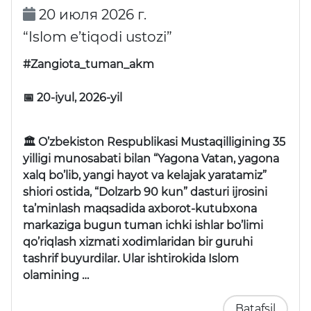
20 июля 2026 г.
“Islom e’tiqodi ustozi”
#Zangiota_tuman_akm
📅 20-iyul, 2026-yil
🏛 O’zbekiston Respublikasi Mustaqilligining 35
yilligi munosabati bilan “Yagona Vatan, yagona
xalq bo’lib, yangi hayot va kelajak yaratamiz”
shiori ostida, “Dolzarb 90 kun” dasturi ijrosini
ta’minlash maqsadida axborot-kutubxona
markaziga bugun tuman ichki ishlar bo’limi
qo’riqlash xizmati xodimlaridan bir guruhi
tashrif buyurdilar. Ular ishtirokida Islom
olamining …
Batafsil