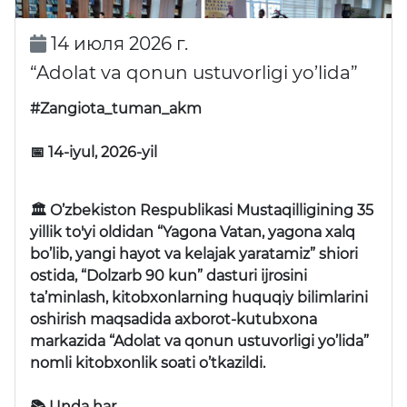
14 июля 2026 г.
“Adolat va qonun ustuvorligi yo’lida”
#Zangiota_tuman_akm
📅 14-iyul, 2026-yil
🏛 O’zbekiston Respublikasi Mustaqilligining 35
yillik to'yi oldidan “Yagona Vatan, yagona xalq
bo’lib, yangi hayot va kelajak yaratamiz” shiori
ostida, “Dolzarb 90 kun” dasturi ijrosini
ta’minlash, kitobxonlarning huquqiy bilimlarini
oshirish maqsadida axborot-kutubxona
markazida “Adolat va qonun ustuvorligi yo’lida”
nomli kitobxonlik soati o’tkazildi.
📚 Unda har …