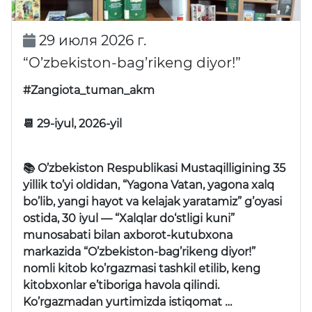
29 июля 2026 г.
“O’zbekiston-bag’rikeng diyor!”
#Zangiota_tuman_akm
📆 29-iyul, 2026-yil
📚 O’zbekiston Respublikasi Mustaqilligining 35
yillik to’yi oldidan,
“Yagona Vatan, yagona xalq
bo’lib, yangi hayot va kelajak yaratamiz”
g’oyasi
ostida, 30 iyul —
“Xalqlar do‘stligi kuni”
munosabati bilan axborot-kutubxona
markazida
“O’zbekiston-bag’rikeng diyor!”
nomli kitob ko’rgazmasi tashkil etilib, keng
kitobxonlar e’tiboriga havola qilindi.
Ko’rgazmadan yurtimizda istiqomat …