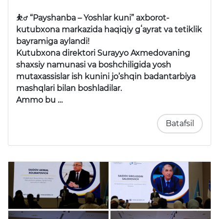
⛹️‍♂️ “Payshanba – Yoshlar kuni” axborot-
kutubxona markazida haqiqiy gʻayrat va tetiklik
bayramiga aylandi!
Kutubxona direktori Surayyo Axmedovaning
shaxsiy namunasi va boshchiligida yosh
mutaxassislar ish kunini jo’shqin badantarbiya
mashqlari bilan boshladilar.
Ammo bu …
Batafsil