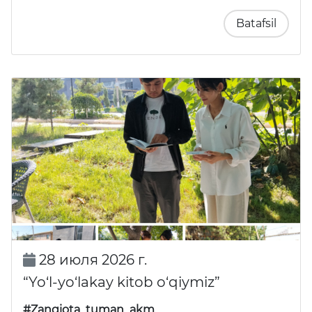
Batafsil
28 июля 2026 г.
“Yo‘l-yo‘lakay kitob o‘qiymiz”
#Zangiota_tuman_akm