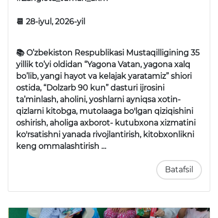
📆 28-iyul, 2026-yil
📚 O’zbekiston Respublikasi Mustaqilligining 35
yillik to’yi oldidan “Yagona Vatan, yagona xalq
bo’lib, yangi hayot va kelajak yaratamiz” shiori
ostida, “Dolzarb 90 kun” dasturi ijrosini
ta’minlash, aholini, yoshlarni ayniqsa xotin-
qizlarni kitobga, mutolaaga bo'lgan qiziqishini
oshirish, aholiga axborot- kutubxona xizmatini
ko'rsatishni yanada rivojlantirish, kitobxonlikni
keng ommalashtirish …
Batafsil