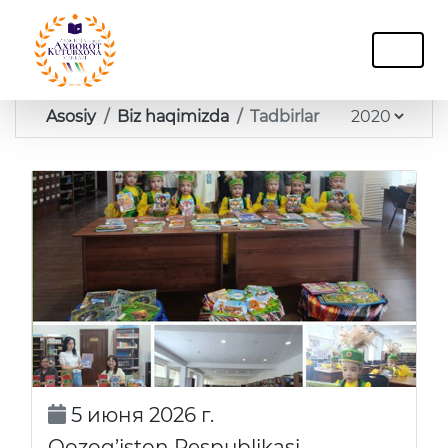
Asosiy
Biz haqimizda
Tadbirlar
5 июня 2026 г.
Qozog’iston Respublikasi