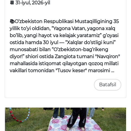
📆 31-iyul, 2026-yil
📚O’zbekiston Respublikasi Mustaqilligining 35
yillik to’yi oldidan, “Yagona Vatan, yagona xalq
bo’lib, yangi hayot va kelajak yaratamiz” g’oyasi
ostida hamda 30 iyul —
“Xalqlar do‘stligi kuni”
munosabati bilan
“O’zbekiston-bag’rikeng
diyor!”
shiori ostida Zangiota tumani "Navqiron"
mahallasida istiqomat qilayotgan qozoq millati
vakillari tomonidan
"Tusov keser"
marosimi …
Batafsil