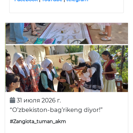
31 июля 2026 г.
“O’zbekiston-bag’rikeng diyor!”
#Zangiota_tuman_akm