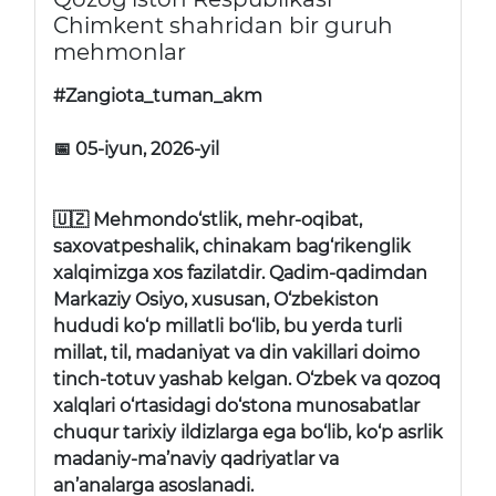
Chimkent shahridan bir guruh
mehmonlar
#Zangiota_tuman_akm
📅 05-iyun, 2026-yil
🇺🇿 Mehmondo‘stlik, mehr-oqibat,
saxovatpeshalik, chinakam bag‘rikenglik
xalqimizga xos fazilatdir. Qadim-qadimdan
Markaziy Osiyo, xususan, O‘zbekiston
hududi ko‘p millatli bo‘lib, bu yerda turli
millat, til, madaniyat va din vakillari doimo
tinch-totuv yashab kelgan. O‘zbek va qozoq
xalqlari o‘rtasidagi do‘stona munosabatlar
chuqur tarixiy ildizlarga ega bo‘lib, ko‘p asrlik
madaniy-ma’naviy qadriyatlar va
an’analarga asoslanadi.