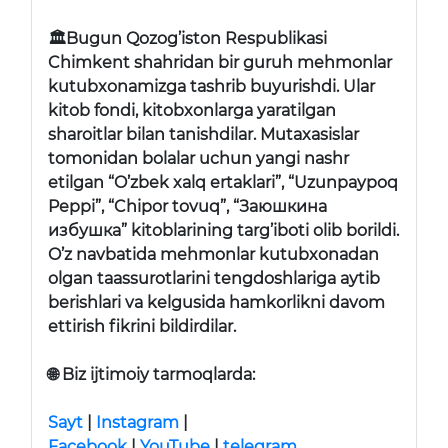
🏛Bugun Qozog’iston Respublikasi
Chimkent shahridan bir guruh mehmonlar
kutubxonamizga tashrib buyurishdi. Ular
kitob fondi, kitobxonlarga yaratilgan
sharoitlar bilan tanishdilar. Mutaxasislar
tomonidan bolalar uchun yangi nashr
etilgan “O’zbek xalq ertaklari”, “Uzunpaypoq
Peppi”, “Chipor tovuq”, “Заюшкина
избушка” kitoblarining targ’iboti olib borildi.
O’z navbatida mehmonlar kutubxonadan
olgan taassurotlarini tengdoshlariga aytib
berishlari va kelgusida hamkorlikni davom
ettirish fikrini bildirdilar.
🌐
Biz ijtimoiy tarmoqlarda:
Sayt
|
Instagram
|
Facebook
|
YouTube
|
telegram