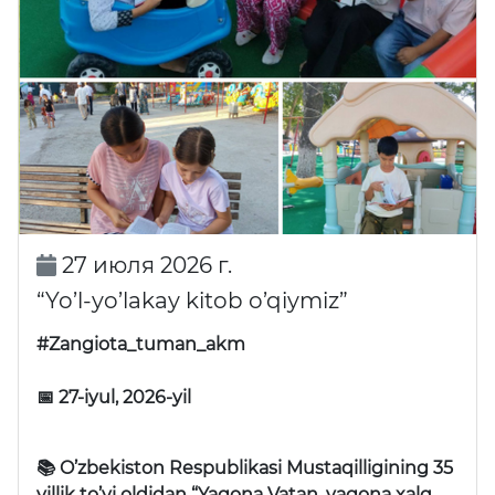
27 июля 2026 г.
“Yo’l-yo’lakay kitob o’qiymiz”
#Zangiota_tuman_akm
📅 27-iyul, 2026-yil
📚 O’zbekiston Respublikasi Mustaqilligining 35
yillik to’yi oldidan “Yagona Vatan, yagona xalq