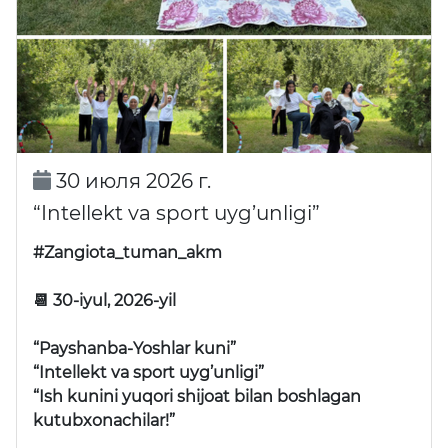
30 июля 2026 г.
“Intellekt va sport uyg’unligi”
#Zangiota_tuman_akm
📆 30-iyul, 2026-yil
“Payshanba-Yoshlar kuni”
“Intellekt va sport uyg’unligi”
“Ish kunini yuqori shijoat bilan boshlagan
kutubxonachilar!”