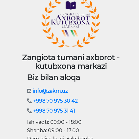
Zangiota tumani axborot -
kutubxona markazi
Biz bilan aloqa
info@zakm.uz
+998 70 975 30 42
+998 70 975 31 41
Ish vaqti: 09:00 - 18:00
Shanba: 09:00 - 17:00
Dam olish kuni: Yakshanba