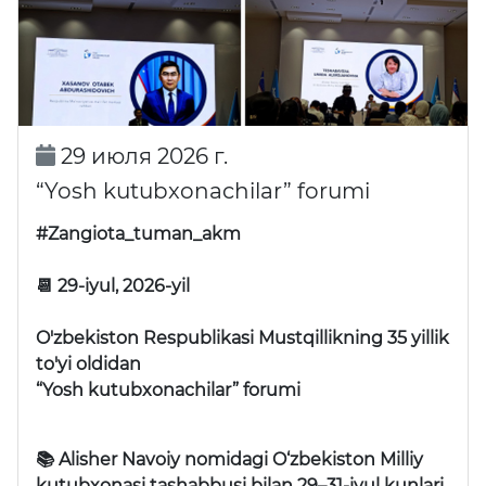
29 июля 2026 г.
“Yosh kutubxonachilar” forumi
#Zangiota_tuman_akm
📆 29-iyul, 2026-yil
O'zbekiston Respublikasi Mustqillikning 35 yillik
to'yi oldidan
“Yosh kutubxonachilar” forumi
📚 Alisher Navoiy nomidagi O‘zbekiston Milliy
kutubxonasi tashabbusi bilan 29–31-iyul kunlari