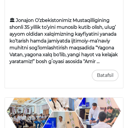
🏛 Jonajon O’zbekistonimiz Mustaqilligining
shonli 35 yillik to’yini munosib kutib olish, ulug’
ayyom oldidan xalqimizning kayfiyatini yanada
ko’tarish hamda jamiyatda ijtimoiy-ma’naviy
muhitni sog’lomlashtirish maqsadida “Yagona
Vatan, yagona xalq bo‘lib, yangi hayot va kelajak
yaratamiz!” bosh gʻoyasi asosida “Amir …
Batafsil