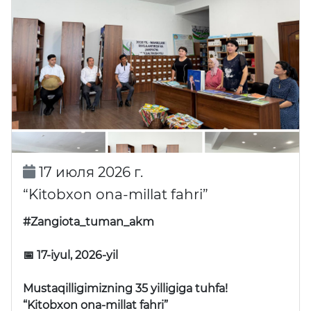
17 июля 2026 г.
“Kitobxon ona-millat fahri”
#Zangiota_tuman_akm
📅 17-iyul, 2026-yil
Mustaqilligimizning 35 yilligiga tuhfa!
“Kitobxon ona-millat fahri”