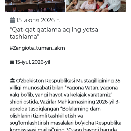
15 июля 2026 г.
“Qat-qat qatlama aqling yetsa
tashlama”
#Zangiota_tuman_akm
📅 15-iyul, 2026-yil
🏛 O’zbekiston Respublikasi Mustaqilligining 35
yilligi munosabati bilan “Yagona Vatan, yagona
xalq bo’lib, yangi hayot va kelajak yaratamiz”
shiori ostida, Vazirlar Mahkamasining 2026-yil 3-
aprelda tasdiqlangan “Bolalarning dam
olishlarini tizimli tashkil etish va
sog’lomlashtirish masalalari bo’yicha Respublika
komissiyasi majlisi”ning 30-son bayoni hamda