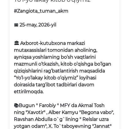
#Zangiota_tuman_akm
📅 25-may, 2026-yil
🏛 Axborot-kutubxona markazi
mutaxassislari tomonidan aholining,
ayniqsa yoshlarning bo’sh vaqtlarini
mazmunli o’tkazish, kitob o’qishga bo’lgan
qiziqishlarini rag’batlantirish maqsadida
“Yo’l-yo’lakay kitob o’qiymiz” loyihasi
doirasida targ’ibot tadbirlari davom
ettirilmoqda.
📚Bugun " Farobiy " MFY da Akmal Tosh
ning "Xavotir" , Alber Kamyu "Begona vabo",
Ravshan Abdulla o`g`lining " Relslar uzra
yotgan odam", X. To`taboyevning "Jannat"