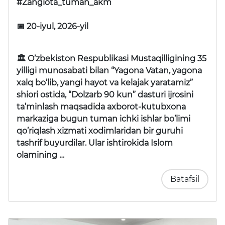
#Zangiota_tuman_akm
📅 20-iyul, 2026-yil
🏛 O’zbekiston Respublikasi Mustaqilligining 35
yilligi munosabati bilan “Yagona Vatan, yagona
xalq bo’lib, yangi hayot va kelajak yaratamiz”
shiori ostida, “Dolzarb 90 kun” dasturi ijrosini
ta’minlash maqsadida axborot-kutubxona
markaziga bugun tuman ichki ishlar bo’limi
qo’riqlash xizmati xodimlaridan bir guruhi
tashrif buyurdilar. Ular ishtirokida Islom
olamining …
Batafsil