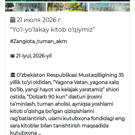
21 июля 2026 г.
“Yo’l-yo’lakay kitob o’qiymiz”
#Zangiota_tuman_akm
📅 21-iyul, 2026-yil
🏛 O’zbekiston Respublikasi Mustaqilligining 35
yillik to’yi oldidan, “Yagona Vatan, yagona xalq
bo’lib, yangi hayot va kelajak yaratamiz” shiori
ostida, “Dolzarb 90 kun” dasturi ijrosini
ta’minlash, tuman aholisi, ayniqsa yoshlarni
kitob o’qishga bo’lgan qiziqishlarini
rag’batlantirish, ularni kutubxona fondidagi eng
sara kitoblar bilan tanishtirish maqsadida
kutubxona …