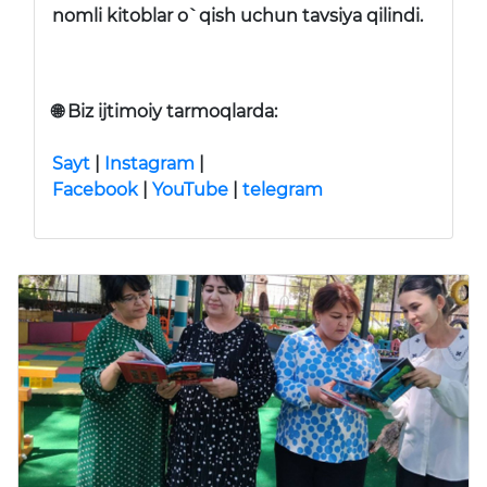
nomli kitoblar o`qish uchun tavsiya qilindi.
🌐
Biz ijtimoiy tarmoqlarda:
Sayt
|
Instagram
|
Facebook
|
YouTube
|
telegram