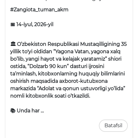
#Zangiota_tuman_akm
📅 14-iyul, 2026-yil
🏛 O’zbekiston Respublikasi Mustaqilligining 35
yillik to'yi oldidan “Yagona Vatan, yagona xalq
bo’lib, yangi hayot va kelajak yaratamiz” shiori
ostida, “Dolzarb 90 kun” dasturi ijrosini
ta’minlash, kitobxonlarning huquqiy bilimlarini
oshirish maqsadida axborot-kutubxona
markazida “Adolat va qonun ustuvorligi yo’lida”
nomli kitobxonlik soati o’tkazildi.
📚 Unda har …
Batafsil