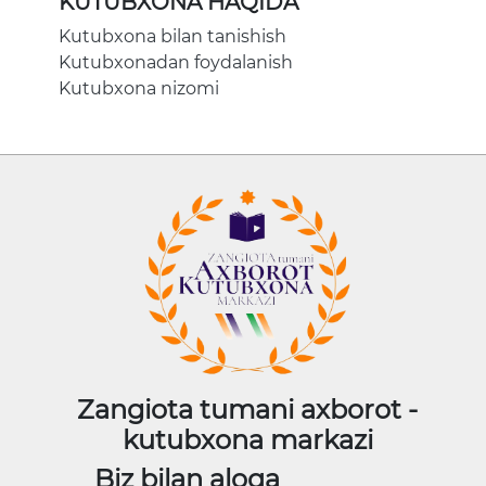
KUTUBXONA HAQIDA
Kutubxona bilan tanishish
Kutubxonadan foydalanish
Kutubxona nizomi
Zangiota tumani axborot -
kutubxona markazi
Biz bilan aloqa