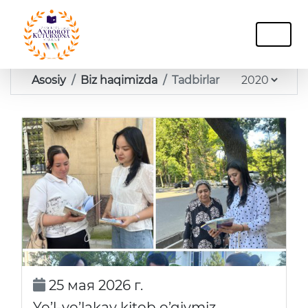
Asosiy
Biz haqimizda
Tadbirlar
25 мая 2026 г.
Yo’l-yo’lakay kitob o’qiymiz