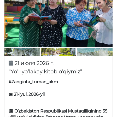
21 июля 2026 г.
“Yo’l-yo’lakay kitob o’qiymiz”
#Zangiota_tuman_akm
📅 21-iyul, 2026-yil
🏛 O’zbekiston Respublikasi Mustaqilligining 35