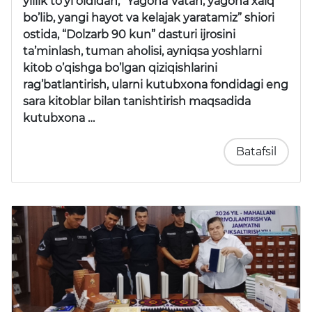
yillik to’yi oldidan, “Yagona Vatan, yagona xalq
bo’lib, yangi hayot va kelajak yaratamiz” shiori
ostida, “Dolzarb 90 kun” dasturi ijrosini
ta’minlash, tuman aholisi, ayniqsa yoshlarni
kitob o’qishga bo’lgan qiziqishlarini
rag’batlantirish, ularni kutubxona fondidagi eng
sara kitoblar bilan tanishtirish maqsadida
kutubxona …
Batafsil