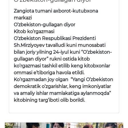
Zangiota tumani axborot-kutubxona
markazi
O’zbekiston-gullagan diyor
Kitob ko’rgazmasi
O’zbekiston Respublikasi Prezidenti
Sh.Mirziyoyev tavalludi kuni munosabati
bilan joriy yilning 24-iyul kuni “O’zbekiston-
gullagan diyor” rukni ostida kitob
ko’rgazmasi tashkil etilib keng kitobxonlar
ommasi e’tiboriga havola etildi.
Ko’rgazmadan joy olgan “Yangi O’zbekiston
demokratik o’zgarishlar, keng imkoniyatlar
va amaliy ishlar mamlakatiga aylanmoqda”
kitobining targ’iboti olib borildi.