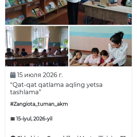
15 июля 2026 г.
“Qat-qat qatlama aqling yetsa
tashlama”
#Zangiota_tuman_akm
📅 15-iyul, 2026-yil