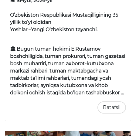
📅 16-iyul, 2026-yil
O’zbekiston Respublikasi Mustaqilligining 35
yillik to’yi oldidan
Yoshlar –Yangi O’zbekiston tayanchi.
🏛 Bugun tuman hokimi E.Rustamov
boshchiligida, tuman prokurori, tuman gazetasi
bosh muharriri, tuman axborot-kutubxona
markazi rahbari, tuman maktabgacha va
maktab ta’limi rahbarlari, tumandagi yosh
tadbirkorlar, ayniqsa kutubxona va kitob
do’koni ochish istagida bo’lgan tashabbuskor …
Batafsil