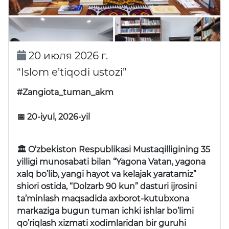
20 июля 2026 г.
“Islom e’tiqodi ustozi”
#Zangiota_tuman_akm
📅 20-iyul, 2026-yil
🏛 O’zbekiston Respublikasi Mustaqilligining 35
yilligi munosabati bilan “Yagona Vatan, yagona
xalq bo’lib, yangi hayot va kelajak yaratamiz”
shiori ostida, “Dolzarb 90 kun” dasturi ijrosini
ta’minlash maqsadida axborot-kutubxona
markaziga bugun tuman ichki ishlar bo’limi
qo’riqlash xizmati xodimlaridan bir guruhi