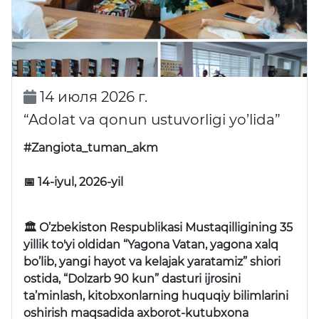
14 июля 2026 г.
“Adolat va qonun ustuvorligi yo’lida”
#Zangiota_tuman_akm
📅 14-iyul, 2026-yil
🏛 O’zbekiston Respublikasi Mustaqilligining 35
yillik to'yi oldidan “Yagona Vatan, yagona xalq
bo’lib, yangi hayot va kelajak yaratamiz” shiori
ostida, “Dolzarb 90 kun” dasturi ijrosini
ta’minlash, kitobxonlarning huquqiy bilimlarini
oshirish maqsadida axborot-kutubxona