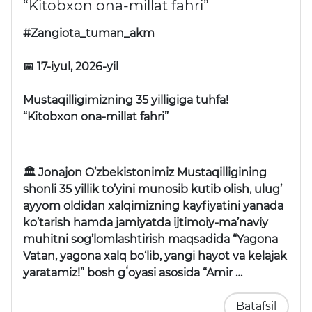
“Kitobxon ona-millat fahri”
#Zangiota_tuman_akm
📅 17-iyul, 2026-yil
Mustaqilligimizning 35 yilligiga tuhfa!
“Kitobxon ona-millat fahri”
🏛 Jonajon O’zbekistonimiz Mustaqilligining
shonli 35 yillik to’yini munosib kutib olish, ulug’
ayyom oldidan xalqimizning kayfiyatini yanada
ko’tarish hamda jamiyatda ijtimoiy-ma’naviy
muhitni sog’lomlashtirish maqsadida “Yagona
Vatan, yagona xalq bo‘lib, yangi hayot va kelajak
yaratamiz!” bosh gʻoyasi asosida “Amir …
Batafsil