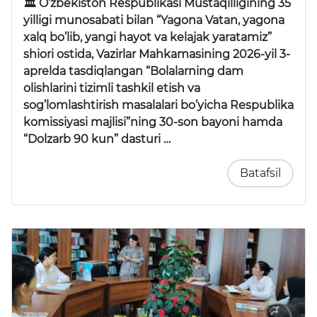
🏛 O’zbekiston Respublikasi Mustaqilligining 35
yilligi munosabati bilan “Yagona Vatan, yagona
xalq bo’lib, yangi hayot va kelajak yaratamiz”
shiori ostida, Vazirlar Mahkamasining 2026-yil 3-
aprelda tasdiqlangan “Bolalarning dam
olishlarini tizimli tashkil etish va
sog’lomlashtirish masalalari bo’yicha Respublika
komissiyasi majlisi”ning 30-son bayoni hamda
“Dolzarb 90 kun” dasturi …
Batafsil