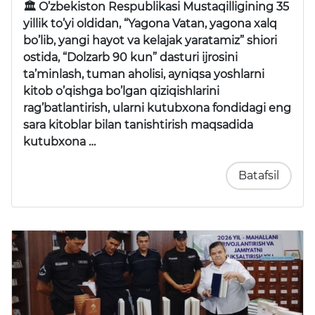
🏛 O’zbekiston Respublikasi Mustaqilligining 35
yillik to’yi oldidan, “Yagona Vatan, yagona xalq
bo’lib, yangi hayot va kelajak yaratamiz” shiori
ostida, “Dolzarb 90 kun” dasturi ijrosini
ta’minlash, tuman aholisi, ayniqsa yoshlarni
kitob o’qishga bo’lgan qiziqishlarini
rag’batlantirish, ularni kutubxona fondidagi eng
sara kitoblar bilan tanishtirish maqsadida
kutubxona …
Batafsil