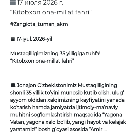
17 июля 2026 г.
“Kitobxon ona-millat fahri”
#Zangiota_tuman_akm
📅 17-iyul, 2026-yil
Mustaqilligimizning 35 yilligiga tuhfa!
“Kitobxon ona-millat fahri”
🏛 Jonajon O’zbekistonimiz Mustaqilligining
shonli 35 yillik to’yini munosib kutib olish, ulug’
ayyom oldidan xalqimizning kayfiyatini yanada
ko’tarish hamda jamiyatda ijtimoiy-ma’naviy
muhitni sog’lomlashtirish maqsadida “Yagona
Vatan, yagona xalq bo‘lib, yangi hayot va kelajak
yaratamiz!” bosh gʻoyasi asosida “Amir …