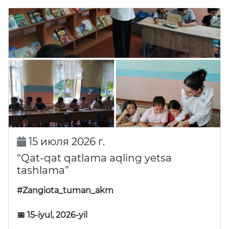
15 июля 2026 г.
“Qat-qat qatlama aqling yetsa
tashlama”
#Zangiota_tuman_akm
📅 15-iyul, 2026-yil