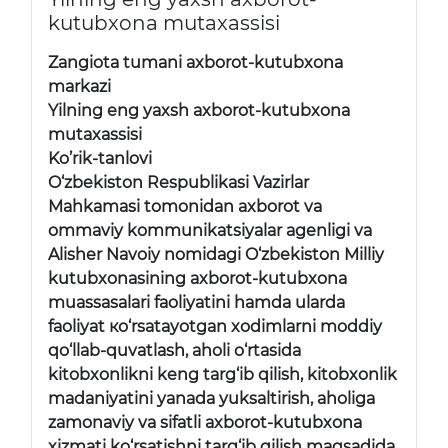
kutubxona mutaxassisi
Zangiota tumani axborot-kutubxona
markazi
Yilning eng yaxsh axborot-kutubxona
mutaxassisi
Ko’rik-tanlovi
O‘zbekiston Respublikasi Vazirlar
Mahkamasi tomonidan axborot va
ommaviy kommunikatsiyalar agenligi va
Alisher Navoiy nomidagi O‘zbekiston Milliy
kutubxonasining axborot-kutubxona
muassasalari faoliyatini hamda ularda
faoliyat ко‘rsatayotgan xodimlarni moddiy
qo‘llab-quvatlash, aholi o‘rtasida
kitobxonlikni keng targ‘ib qilish, kitobxonlik
madaniyatini yanada yuksaltirish, aholiga
zamonaviy va sifatli axborot-kutubxona
xizmati ko‘rsatishni targ‘ib qilish maqsadida,