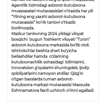
Agentlik tizimidagi axborot-kutubxona
muassasalari mutaxassislari o‘rtasida har yili
“Yilning eng yaxshi axborot-kutubxona
mutaxassisi” ko‘rik tanlovi o‘tkazib
borilmoqda.
Mazkur tanlovning 2024 yildagi viloyat
bosqichi bugun Toshkent viloyati “Turon”
axborot-kutubxona markazida bo’lib otdi.
Ishtirokchlar beshta shart bo’yicha
bellashdilar hamda o’zlarining
kutubxonachilik sohasidagi bilimlarini,
innovatsion g’oyalarini shuningdek, ijodiy
qobiliyatlarini namoyon etdilar. Qizg’in
o’tgan baxslarda tuman axborot-
kutubxona markazi mutaxassisi Maxsuda
Eshmamatova faxrli uchinch o’rinni egalladi.