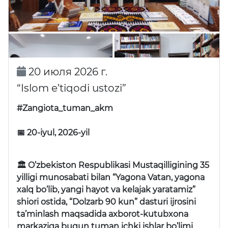
20 июля 2026 г.
“Islom e’tiqodi ustozi”
#Zangiota_tuman_akm
📅 20-iyul, 2026-yil
🏛 O’zbekiston Respublikasi Mustaqilligining 35
yilligi munosabati bilan “Yagona Vatan, yagona
xalq bo’lib, yangi hayot va kelajak yaratamiz”
shiori ostida, “Dolzarb 90 kun” dasturi ijrosini
ta’minlash maqsadida axborot-kutubxona
markaziga bugun tuman ichki ishlar bo’limi