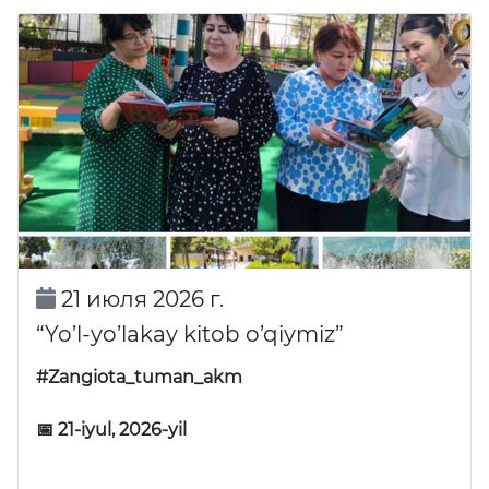
21 июля 2026 г.
“Yo’l-yo’lakay kitob o’qiymiz”
#Zangiota_tuman_akm
📅 21-iyul, 2026-yil