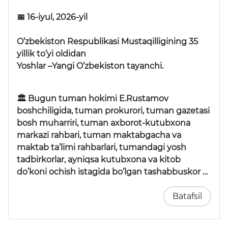
📅 16-iyul, 2026-yil
O’zbekiston Respublikasi Mustaqilligining 35
yillik to’yi oldidan
Yoshlar –Yangi O’zbekiston tayanchi.
🏛 Bugun tuman hokimi E.Rustamov
boshchiligida, tuman prokurori, tuman gazetasi
bosh muharriri, tuman axborot-kutubxona
markazi rahbari, tuman maktabgacha va
maktab ta’limi rahbarlari, tumandagi yosh
tadbirkorlar, ayniqsa kutubxona va kitob
do’koni ochish istagida bo’lgan tashabbuskor …
Batafsil