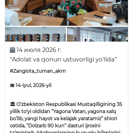
14 июля 2026 г.
“Adolat va qonun ustuvorligi yo’lida”
#Zangiota_tuman_akm
📅 14-iyul, 2026-yil
🏛 O’zbekiston Respublikasi Mustaqilligining 35
yillik to'yi oldidan “Yagona Vatan, yagona xalq
bo’lib, yangi hayot va kelajak yaratamiz” shiori
ostida, “Dolzarb 90 kun” dasturi ijrosini
ta’minlash, kitobxonlarning huquqiy bilimlarini