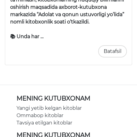
oshirish maqsadida axborot-kutubxona
markazida “Adolat va qonun ustuvorligi yo’lida”
nomli kitobxonlik soati o’tkazildi.
📚 Unda har …
Batafsil
MENING KUTUBXONAM
Yangi yetib kelgan kitoblar
Ommabop kitoblar
Tavsiya etilgan kitoblar
MENING KUTUBXONAM